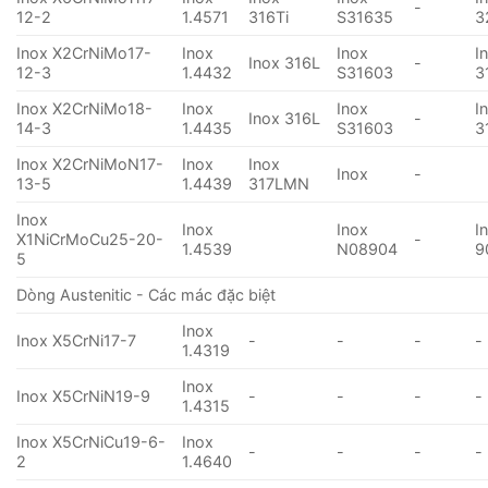
-
12-2
1.4571
316Ti
S31635
3
Inox X2CrNiMo17-
Inox
Inox
I
Inox 316L
-
12-3
1.4432
S31603
3
Inox X2CrNiMo18-
Inox
Inox
I
Inox 316L
-
14-3
1.4435
S31603
3
Inox X2CrNiMoN17-
Inox
Inox
Inox
-
13-5
1.4439
317LMN
Inox
Inox
Inox
I
X1NiCrMoCu25-20-
-
1.4539
N08904
9
5
Dòng Austenitic - Các mác đặc biệt
Inox
Inox X5CrNi17-7
-
-
-
-
1.4319
Inox
Inox X5CrNiN19-9
-
-
-
-
1.4315
Inox X5CrNiCu19-6-
Inox
-
-
-
-
2
1.4640