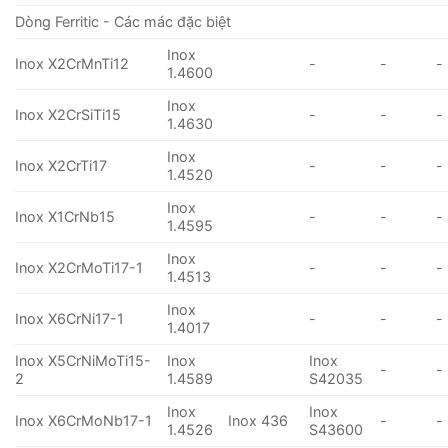
Dòng Ferritic - Các mác đặc biệt
Inox
Inox X2CrMnTi12
-
-
-
1.4600
Inox
Inox X2CrSiTi15
-
-
-
1.4630
Inox
Inox X2CrTi17
-
-
-
1.4520
Inox
Inox X1CrNb15
-
-
-
1.4595
Inox
Inox X2CrMoTi17-1
-
-
-
1.4513
Inox
Inox X6CrNi17-1
-
-
-
1.4017
Inox X5CrNiMoTi15-
Inox
Inox
-
-
2
1.4589
S42035
Inox
Inox
Inox X6CrMoNb17-1
Inox 436
-
-
1.4526
S43600