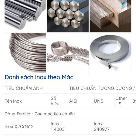
Danh sách Inox theo Mác
TIÊU CHUẨN ANH
TIÊU CHUẨN TƯƠNG ĐƯƠNG /
Số
Other
Tên Inox
AISI
UNS
B
hiệu
US
Dòng Ferritic - Các mác tiêu chuẩn
Inox
Inox
Inox X2CrNi12
1.4003
S40977