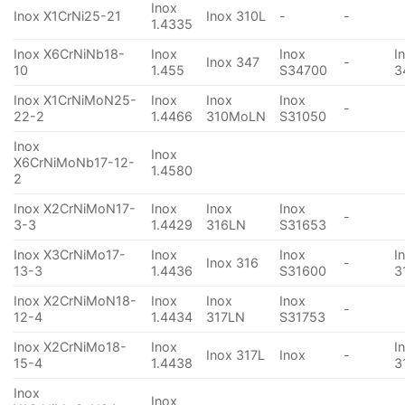
Inox
Inox X1CrNi25-21
Inox 310L
-
-
1.4335
Inox X6CrNiNb18-
Inox
Inox
I
Inox 347
-
10
1.455
S34700
3
Inox X1CrNiMoN25-
Inox
Inox
Inox
-
22-2
1.4466
310MoLN
S31050
Inox
Inox
X6CrNiMoNb17-12-
1.4580
2
Inox X2CrNiMoN17-
Inox
Inox
Inox
-
3-3
1.4429
316LN
S31653
Inox X3CrNiMo17-
Inox
Inox
I
Inox 316
-
13-3
1.4436
S31600
3
Inox X2CrNiMoN18-
Inox
Inox
Inox
-
12-4
1.4434
317LN
S31753
Inox X2CrNiMo18-
Inox
I
Inox 317L
Inox
-
15-4
1.4438
3
Inox
Inox