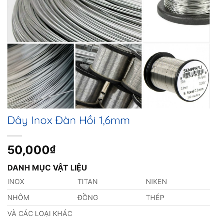
Dây Inox Đàn Hồi 1,6mm
50,000
₫
DANH MỤC VẬT LIỆU
INOX
TITAN
NIKEN
NHÔM
ĐỒNG
THÉP
VÀ CÁC LOẠI KHÁC