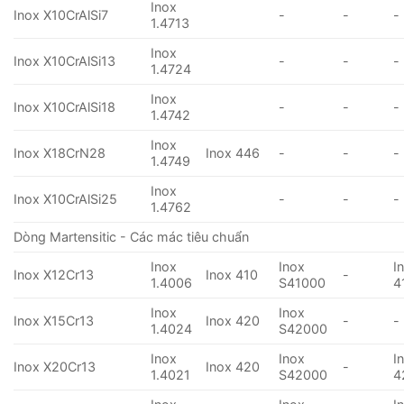
Inox
Inox X10CrAlSi7
-
-
-
1.4713
Inox
Inox X10CrAlSi13
-
-
-
1.4724
Inox
Inox X10CrAlSi18
-
-
-
1.4742
Inox
Inox X18CrN28
Inox 446
-
-
-
1.4749
Inox
Inox X10CrAlSi25
-
-
-
1.4762
Dòng Martensitic - Các mác tiêu chuẩn
Inox
Inox
I
Inox X12Cr13
Inox 410
-
1.4006
S41000
4
Inox
Inox
Inox X15Cr13
Inox 420
-
-
1.4024
S42000
Inox
Inox
I
Inox X20Cr13
Inox 420
-
1.4021
S42000
4