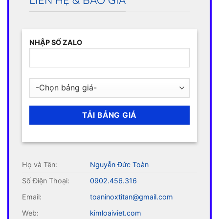
LIÊN HỆ & BÁO GIÁ
NHẬP SỐ ZALO
Họ và Tên:
Nguyễn Đức Toàn
Số Điện Thoại:
0902.456.316
Email:
toaninoxtitan@gmail.com
Web:
kimloaiviet.com