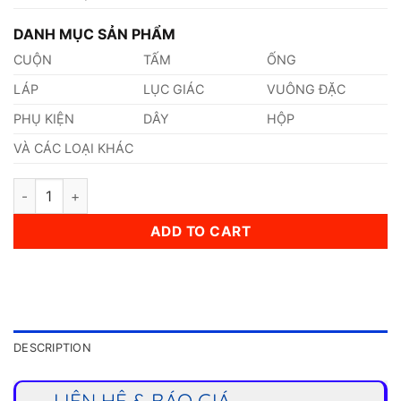
DANH MỤC SẢN PHẨM
CUỘN
TẤM
ỐNG
LÁP
LỤC GIÁC
VUÔNG ĐẶC
PHỤ KIỆN
DÂY
HỘP
VÀ CÁC LOẠI KHÁC
Dây Inox Đàn Hồi 1,6mm quantity
ADD TO CART
DESCRIPTION