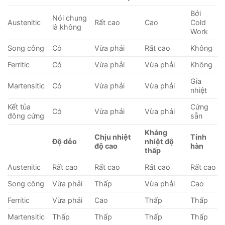
Bởi
Nói chung
Austenitic
Rất cao
Cao
Cold
là không
Work
Song công
Có
Vừa phải
Rất cao
Không
Ferritic
Có
Vừa phải
Vừa phải
Không
Gia
Martensitic
Có
Vừa phải
Vừa phải
nhiệt
Kết tủa
Cứng
Có
Vừa phải
Vừa phải
đông cứng
sẵn
Kháng
Chịu nhiệt
Tính
Độ dẻo
nhiệt độ
độ cao
hàn
thấp
Austenitic
Rất cao
Rất cao
Rất cao
Rất cao
Song công
Vừa phải
Thấp
Vừa phải
Cao
Ferritic
Vừa phải
Cao
Thấp
Thấp
Martensitic
Thấp
Thấp
Thấp
Thấp