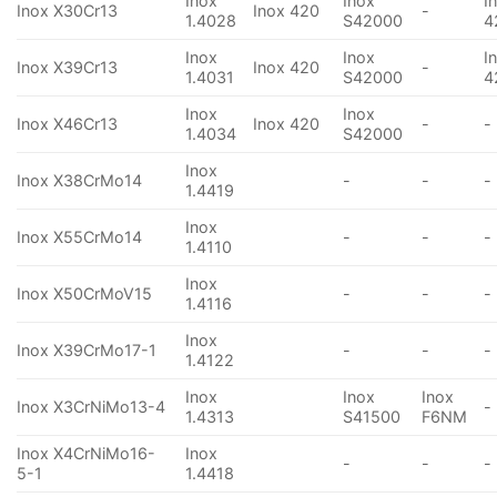
Inox
Inox
I
Inox X30Cr13
Inox 420
-
1.4028
S42000
4
Inox
Inox
I
Inox X39Cr13
Inox 420
-
1.4031
S42000
4
Inox
Inox
Inox X46Cr13
Inox 420
-
-
1.4034
S42000
Inox
Inox X38CrMo14
-
-
-
1.4419
Inox
Inox X55CrMo14
-
-
-
1.4110
Inox
Inox X50CrMoV15
-
-
-
1.4116
Inox
Inox X39CrMo17-1
-
-
-
1.4122
Inox
Inox
Inox
Inox X3CrNiMo13-4
-
1.4313
S41500
F6NM
Inox X4CrNiMo16-
Inox
-
-
-
5-1
1.4418