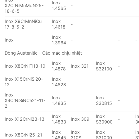
Inox
X2CrNiMnMoN25-
-
1.4565
18-6-5
Inox X9CrMnNiCu
Inox
-
17-8-5-2
1.4618
Inox
Inox
-
-
-
1.3964
Dòng Austenitic - Các mác chịu nhiệt
Inox
Inox
Inox X8CrNiTi18-10
Inox 321
-
1.4878
S32100
Inox X15CrNiSi20-
Inox
-
12
1.4828
Inox
Inox
Inox
X9CrNiSiNCe21-11-
-
1.4835
S30815
2
Inox
Inox
I
Inox X12CrNi23-13
Inox 309
-
1.4833
S30900
3
Inox
Inox
Inox
I
Inox X8CrNi25-21
-
1.4845
310S
S31000
3