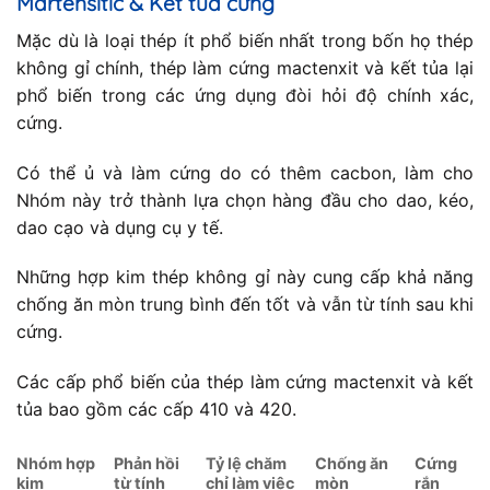
Martensitic & Kết tủa cứng
Mặc dù là loại thép ít phổ biến nhất trong bốn họ thép
không gỉ chính, thép làm cứng mactenxit và kết tủa lại
phổ biến trong các ứng dụng đòi hỏi độ chính xác,
cứng.
Có thể ủ và làm cứng do có thêm cacbon, làm cho
Nhóm này trở thành lựa chọn hàng đầu cho dao, kéo,
dao cạo và dụng cụ y tế.
Những hợp kim thép không gỉ này cung cấp khả năng
chống ăn mòn trung bình đến tốt và vẫn từ tính sau khi
cứng.
Các cấp phổ biến của thép làm cứng mactenxit và kết
tủa bao gồm các cấp 410 và 420.
Nhóm hợp
Phản hồi
Tỷ lệ chăm
Chống ăn
Cứng
kim
từ tính
chỉ làm việc
mòn
rắn