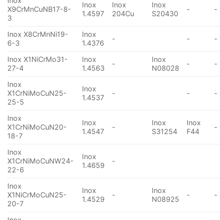
Inox
Inox
Inox
Inox
X9CrMnCuNB17-8-
-
-
1.4597
204Cu
S20430
3
Inox X8CrMnNi19-
Inox
-
-
-
6-3
1.4376
Inox X1NiCrMo31-
Inox
Inox
-
-
-
27-4
1.4563
N08028
Inox
Inox
X1CrNiMoCuN25-
-
-
-
1.4537
25-5
Inox
Inox
Inox
Inox
X1CrNiMoCuN20-
-
-
1.4547
S31254
F44
18-7
Inox
Inox
X1CrNiMoCuNW24-
-
1.4659
22-6
Inox
Inox
Inox
X1NiCrMoCuN25-
-
-
-
1.4529
N08925
20-7
Inox