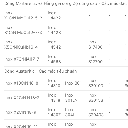
Dòng Martensitic và Hàng gia công độ cứng cao - Các mác đặc 
Inox
Inox
-
-
-
X1CrNiMoCu12-5-2
1.4422
Inox
Inox
-
-
-
X1CrNiMoCu12-7-3
1.4423
Inox
Inox
Inox
-
-
X5CrNiCuNb16-4
1.4542
S17400
Inox
Inox
Inox X7CrNiAl17-7
-
-
1.4568
S17700
Dòng Austenitic - Các mác tiêu chuẩn
Inox
Inox
I
Inox X10CrNi18-8
Inox 301
-
1.4310
S30100
3
Inox
Inox
Inox
Inox X2CrNiN18-7
-
1.4318
301LN
S30153
Inox
Inox
Inox
I
Inox X2CrNi18-9
-
1.4307
304L
S30403
3
Inox
Inox
Inox
Inox X2CrNi19-11
-