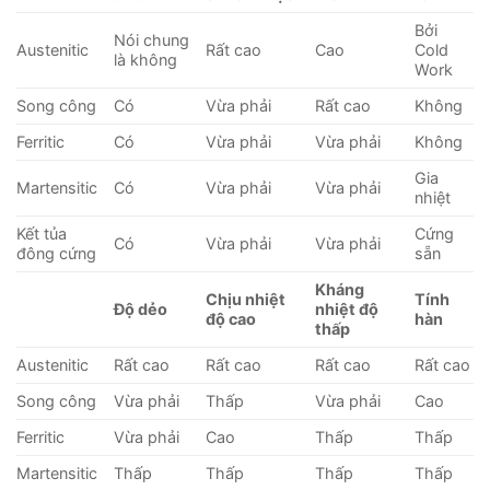
Bởi
Nói chung
Austenitic
Rất cao
Cao
Cold
là không
Work
Song công
Có
Vừa phải
Rất cao
Không
Ferritic
Có
Vừa phải
Vừa phải
Không
Gia
Martensitic
Có
Vừa phải
Vừa phải
nhiệt
Kết tủa
Cứng
Có
Vừa phải
Vừa phải
đông cứng
sẵn
Kháng
Chịu nhiệt
Tính
Độ dẻo
nhiệt độ
độ cao
hàn
thấp
Austenitic
Rất cao
Rất cao
Rất cao
Rất cao
Song công
Vừa phải
Thấp
Vừa phải
Cao
Ferritic
Vừa phải
Cao
Thấp
Thấp
Martensitic
Thấp
Thấp
Thấp
Thấp