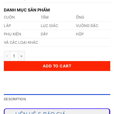
DANH MỤC SẢN PHẨM
CUỘN
TẤM
ỐNG
LÁP
LỤC GIÁC
VUÔNG ĐẶC
PHỤ KIỆN
DÂY
HỘP
VÀ CÁC LOẠI KHÁC
Láp Inox 420 Phi 133mm quantity
ADD TO CART
DESCRIPTION