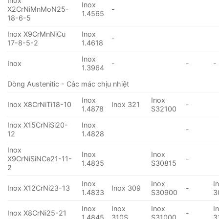
Inox
Inox
X2CrNiMnMoN25-
-
1.4565
18-6-5
Inox X9CrMnNiCu
Inox
-
17-8-5-2
1.4618
Inox
Inox
-
-
-
1.3964
Dòng Austenitic - Các mác chịu nhiệt
Inox
Inox
Inox X8CrNiTi18-10
Inox 321
-
1.4878
S32100
Inox X15CrNiSi20-
Inox
-
12
1.4828
Inox
Inox
Inox
X9CrNiSiNCe21-11-
-
1.4835
S30815
2
Inox
Inox
I
Inox X12CrNi23-13
Inox 309
-
1.4833
S30900
3
Inox
Inox
Inox
I
Inox X8CrNi25-21
-
1.4845
310S
S31000
3