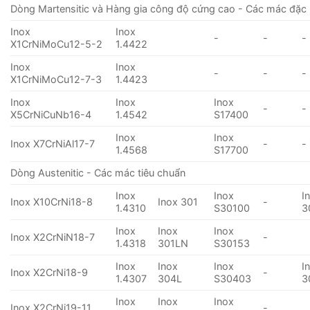
Dòng Martensitic và Hàng gia công độ cứng cao - Các mác đặc 
Inox
Inox
-
-
-
X1CrNiMoCu12-5-2
1.4422
Inox
Inox
-
-
-
X1CrNiMoCu12-7-3
1.4423
Inox
Inox
Inox
-
-
X5CrNiCuNb16-4
1.4542
S17400
Inox
Inox
Inox X7CrNiAl17-7
-
-
1.4568
S17700
Dòng Austenitic - Các mác tiêu chuẩn
Inox
Inox
I
Inox X10CrNi18-8
Inox 301
-
1.4310
S30100
3
Inox
Inox
Inox
Inox X2CrNiN18-7
-
1.4318
301LN
S30153
Inox
Inox
Inox
I
Inox X2CrNi18-9
-
1.4307
304L
S30403
3
Inox
Inox
Inox
Inox X2CrNi19-11
-