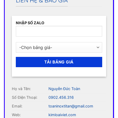
LIÊN HỆ & BÁO GIÁ
NHẬP SỐ ZALO
Họ và Tên:
Nguyễn Đức Toàn
Số Điện Thoại:
0902.456.316
Email:
toaninoxtitan@gmail.com
Web:
kimloaiviet.com