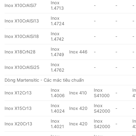
Inox
Inox X10CrAlSi7
-
-
-
1.4713
Inox
Inox X10CrAlSi13
-
-
-
1.4724
Inox
Inox X10CrAlSi18
-
-
-
1.4742
Inox
Inox X18CrN28
Inox 446
-
-
-
1.4749
Inox
Inox X10CrAlSi25
-
-
-
1.4762
Dòng Martensitic - Các mác tiêu chuẩn
Inox
Inox
I
Inox X12Cr13
Inox 410
-
1.4006
S41000
4
Inox
Inox
Inox X15Cr13
Inox 420
-
-
1.4024
S42000
Inox
Inox
I
Inox X20Cr13
Inox 420
-
1.4021
S42000
4