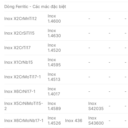
Dòng Ferritic - Các mác đặc biệt
Inox
Inox X2CrMnTi12
-
-
-
1.4600
Inox
Inox X2CrSiTi15
-
-
-
1.4630
Inox
Inox X2CrTi17
-
-
-
1.4520
Inox
Inox X1CrNb15
-
-
-
1.4595
Inox
Inox X2CrMoTi17-1
-
-
-
1.4513
Inox
Inox X6CrNi17-1
-
-
-
1.4017
Inox X5CrNiMoTi15-
Inox
Inox
-
-
2
1.4589
S42035
Inox
Inox
Inox X6CrMoNb17-1
Inox 436
-
-
1.4526
S43600