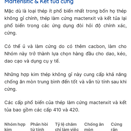
Martensitic & Kết tủa cứng
Mặc dù là loại thép ít phổ biến nhất trong bốn họ thép
không gỉ chính, thép làm cứng mactenxit và kết tủa lại
phổ biến trong các ứng dụng đòi hỏi độ chính xác,
cứng.
Có thể ủ và làm cứng do có thêm cacbon, làm cho
Nhóm này trở thành lựa chọn hàng đầu cho dao, kéo,
dao cạo và dụng cụ y tế.
Những hợp kim thép không gỉ này cung cấp khả năng
chống ăn mòn trung bình đến tốt và vẫn từ tính sau khi
cứng.
Các cấp phổ biến của thép làm cứng mactenxit và kết
tủa bao gồm các cấp 410 và 420.
Nhóm hợp
Phản hồi
Tỷ lệ chăm
Chống ăn
Cứng
kim
từ tính
chỉ làm việc
mòn
rắn