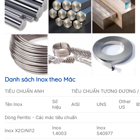
Danh sách Inox theo Mác
TIÊU CHUẨN ANH
TIÊU CHUẨN TƯƠNG ĐƯƠNG /
Số
Other
Tên Inox
AISI
UNS
B
hiệu
US
Dòng Ferritic - Các mác tiêu chuẩn
Inox
Inox
Inox X2CrNi12
1.4003
S40977