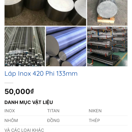
Láp Inox 420 Phi 133mm
50,000
₫
DANH MỤC VẬT LIỆU
INOX
TITAN
NIKEN
NHÔM
ĐỒNG
THÉP
VÀ CÁC LOẠI KHÁC