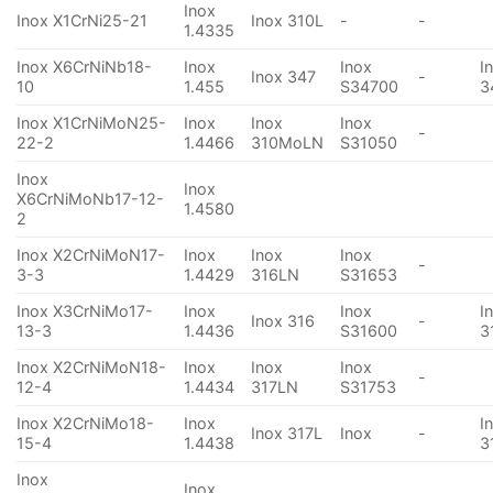
Inox
Inox X1CrNi25-21
Inox 310L
-
-
1.4335
Inox X6CrNiNb18-
Inox
Inox
I
Inox 347
-
10
1.455
S34700
3
Inox X1CrNiMoN25-
Inox
Inox
Inox
-
22-2
1.4466
310MoLN
S31050
Inox
Inox
X6CrNiMoNb17-12-
1.4580
2
Inox X2CrNiMoN17-
Inox
Inox
Inox
-
3-3
1.4429
316LN
S31653
Inox X3CrNiMo17-
Inox
Inox
I
Inox 316
-
13-3
1.4436
S31600
3
Inox X2CrNiMoN18-
Inox
Inox
Inox
-
12-4
1.4434
317LN
S31753
Inox X2CrNiMo18-
Inox
I
Inox 317L
Inox
-
15-4
1.4438
3
Inox
Inox