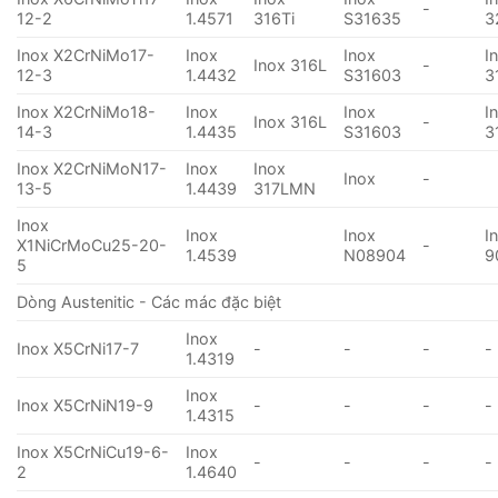
-
12-2
1.4571
316Ti
S31635
3
Inox X2CrNiMo17-
Inox
Inox
I
Inox 316L
-
12-3
1.4432
S31603
3
Inox X2CrNiMo18-
Inox
Inox
I
Inox 316L
-
14-3
1.4435
S31603
3
Inox X2CrNiMoN17-
Inox
Inox
Inox
-
13-5
1.4439
317LMN
Inox
Inox
Inox
I
X1NiCrMoCu25-20-
-
1.4539
N08904
9
5
Dòng Austenitic - Các mác đặc biệt
Inox
Inox X5CrNi17-7
-
-
-
-
1.4319
Inox
Inox X5CrNiN19-9
-
-
-
-
1.4315
Inox X5CrNiCu19-6-
Inox
-
-
-
-
2
1.4640