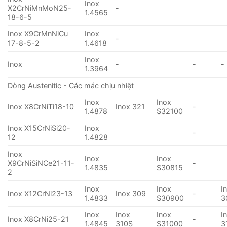
Inox
X2CrNiMnMoN25-
-
1.4565
18-6-5
Inox X9CrMnNiCu
Inox
-
17-8-5-2
1.4618
Inox
Inox
-
-
-
1.3964
Dòng Austenitic - Các mác chịu nhiệt
Inox
Inox
Inox X8CrNiTi18-10
Inox 321
-
1.4878
S32100
Inox X15CrNiSi20-
Inox
-
12
1.4828
Inox
Inox
Inox
X9CrNiSiNCe21-11-
-
1.4835
S30815
2
Inox
Inox
I
Inox X12CrNi23-13
Inox 309
-
1.4833
S30900
3
Inox
Inox
Inox
I
Inox X8CrNi25-21
-
1.4845
310S
S31000
3