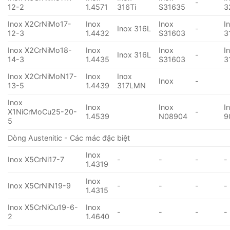
-
12-2
1.4571
316Ti
S31635
3
Inox X2CrNiMo17-
Inox
Inox
I
Inox 316L
-
12-3
1.4432
S31603
3
Inox X2CrNiMo18-
Inox
Inox
I
Inox 316L
-
14-3
1.4435
S31603
3
Inox X2CrNiMoN17-
Inox
Inox
Inox
-
13-5
1.4439
317LMN
Inox
Inox
Inox
I
X1NiCrMoCu25-20-
-
1.4539
N08904
9
5
Dòng Austenitic - Các mác đặc biệt
Inox
Inox X5CrNi17-7
-
-
-
-
1.4319
Inox
Inox X5CrNiN19-9
-
-
-
-
1.4315
Inox X5CrNiCu19-6-
Inox
-
-
-
-
2
1.4640