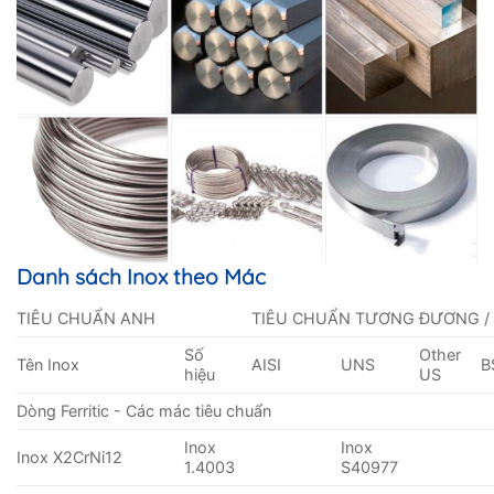
Danh sách Inox theo Mác
TIÊU CHUẨN ANH
TIÊU CHUẨN TƯƠNG ĐƯƠNG /
Số
Other
Tên Inox
AISI
UNS
B
hiệu
US
Dòng Ferritic - Các mác tiêu chuẩn
Inox
Inox
Inox X2CrNi12
1.4003
S40977