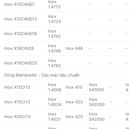
Inox
Inox X10CrAlSi7
-
-
-
1.4713
Inox
Inox X10CrAlSi13
-
-
-
1.4724
Inox
Inox X10CrAlSi18
-
-
-
1.4742
Inox
Inox X18CrN28
Inox 446
-
-
-
1.4749
Inox
Inox X10CrAlSi25
-
-
-
1.4762
Dòng Martensitic - Các mác tiêu chuẩn
Inox
Inox
I
Inox X12Cr13
Inox 410
-
1.4006
S41000
4
Inox
Inox
Inox X15Cr13
Inox 420
-
-
1.4024
S42000
Inox
Inox
I
Inox X20Cr13
Inox 420
-
1.4021
S42000
4
Inox
Inox
I