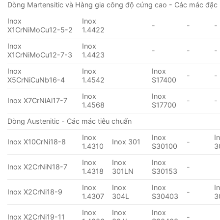
Dòng Martensitic và Hàng gia công độ cứng cao - Các mác đặc 
Inox
Inox
-
-
-
X1CrNiMoCu12-5-2
1.4422
Inox
Inox
-
-
-
X1CrNiMoCu12-7-3
1.4423
Inox
Inox
Inox
-
-
X5CrNiCuNb16-4
1.4542
S17400
Inox
Inox
Inox X7CrNiAl17-7
-
-
1.4568
S17700
Dòng Austenitic - Các mác tiêu chuẩn
Inox
Inox
I
Inox X10CrNi18-8
Inox 301
-
1.4310
S30100
3
Inox
Inox
Inox
Inox X2CrNiN18-7
-
1.4318
301LN
S30153
Inox
Inox
Inox
I
Inox X2CrNi18-9
-
1.4307
304L
S30403
3
Inox
Inox
Inox
Inox X2CrNi19-11
-