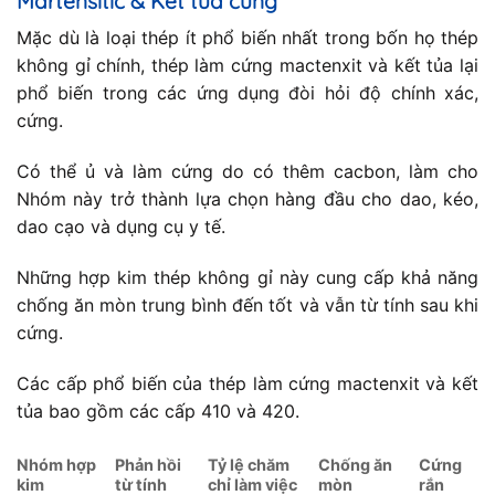
Martensitic & Kết tủa cứng
Mặc dù là loại thép ít phổ biến nhất trong bốn họ thép
không gỉ chính, thép làm cứng mactenxit và kết tủa lại
phổ biến trong các ứng dụng đòi hỏi độ chính xác,
cứng.
Có thể ủ và làm cứng do có thêm cacbon, làm cho
Nhóm này trở thành lựa chọn hàng đầu cho dao, kéo,
dao cạo và dụng cụ y tế.
Những hợp kim thép không gỉ này cung cấp khả năng
chống ăn mòn trung bình đến tốt và vẫn từ tính sau khi
cứng.
Các cấp phổ biến của thép làm cứng mactenxit và kết
tủa bao gồm các cấp 410 và 420.
Nhóm hợp
Phản hồi
Tỷ lệ chăm
Chống ăn
Cứng
kim
từ tính
chỉ làm việc
mòn
rắn