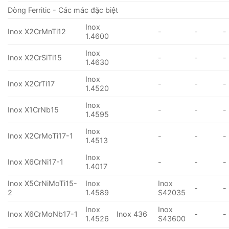
Dòng Ferritic - Các mác đặc biệt
Inox
Inox X2CrMnTi12
-
-
-
1.4600
Inox
Inox X2CrSiTi15
-
-
-
1.4630
Inox
Inox X2CrTi17
-
-
-
1.4520
Inox
Inox X1CrNb15
-
-
-
1.4595
Inox
Inox X2CrMoTi17-1
-
-
-
1.4513
Inox
Inox X6CrNi17-1
-
-
-
1.4017
Inox X5CrNiMoTi15-
Inox
Inox
-
-
2
1.4589
S42035
Inox
Inox
Inox X6CrMoNb17-1
Inox 436
-
-
1.4526
S43600