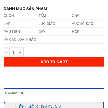
DANH MỤC SẢN PHẨM
CUỘN
TẤM
ỐNG
LÁP
LỤC GIÁC
VUÔNG ĐẶC
PHỤ KIỆN
DÂY
HỘP
VÀ CÁC LOẠI KHÁC
Láp Inox 420 Phi 51mm quantity
ADD TO CART
DESCRIPTION
LIÊN HỆ & BÁO GIÁ