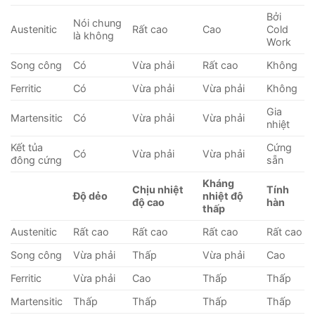
Bởi
Nói chung
Austenitic
Rất cao
Cao
Cold
là không
Work
Song công
Có
Vừa phải
Rất cao
Không
Ferritic
Có
Vừa phải
Vừa phải
Không
Gia
Martensitic
Có
Vừa phải
Vừa phải
nhiệt
Kết tủa
Cứng
Có
Vừa phải
Vừa phải
đông cứng
sẵn
Kháng
Chịu nhiệt
Tính
Độ dẻo
nhiệt độ
độ cao
hàn
thấp
Austenitic
Rất cao
Rất cao
Rất cao
Rất cao
Song công
Vừa phải
Thấp
Vừa phải
Cao
Ferritic
Vừa phải
Cao
Thấp
Thấp
Martensitic
Thấp
Thấp
Thấp
Thấp