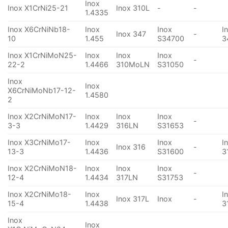
Inox
Inox X1CrNi25-21
Inox 310L
-
-
1.4335
Inox X6CrNiNb18-
Inox
Inox
I
Inox 347
-
10
1.455
S34700
3
Inox X1CrNiMoN25-
Inox
Inox
Inox
-
22-2
1.4466
310MoLN
S31050
Inox
Inox
X6CrNiMoNb17-12-
1.4580
2
Inox X2CrNiMoN17-
Inox
Inox
Inox
-
3-3
1.4429
316LN
S31653
Inox X3CrNiMo17-
Inox
Inox
I
Inox 316
-
13-3
1.4436
S31600
3
Inox X2CrNiMoN18-
Inox
Inox
Inox
-
12-4
1.4434
317LN
S31753
Inox X2CrNiMo18-
Inox
I
Inox 317L
Inox
-
15-4
1.4438
3
Inox
Inox