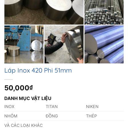
Láp Inox 420 Phi 51mm
50,000
₫
DANH MỤC VẬT LIỆU
INOX
TITAN
NIKEN
NHÔM
ĐỒNG
THÉP
VÀ CÁC LOẠI KHÁC