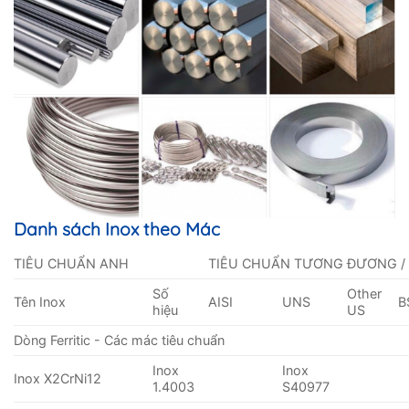
Danh sách Inox theo Mác
TIÊU CHUẨN ANH
TIÊU CHUẨN TƯƠNG ĐƯƠNG /
Số
Other
Tên Inox
AISI
UNS
B
hiệu
US
Dòng Ferritic - Các mác tiêu chuẩn
Inox
Inox
Inox X2CrNi12
1.4003
S40977