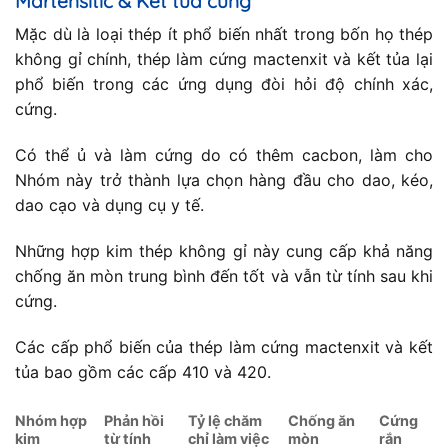
Martensitic & Kết tủa cứng
Mặc dù là loại thép ít phổ biến nhất trong bốn họ thép
không gỉ chính, thép làm cứng mactenxit và kết tủa lại
phổ biến trong các ứng dụng đòi hỏi độ chính xác,
cứng.
Có thể ủ và làm cứng do có thêm cacbon, làm cho
Nhóm này trở thành lựa chọn hàng đầu cho dao, kéo,
dao cạo và dụng cụ y tế.
Những hợp kim thép không gỉ này cung cấp khả năng
chống ăn mòn trung bình đến tốt và vẫn từ tính sau khi
cứng.
Các cấp phổ biến của thép làm cứng mactenxit và kết
tủa bao gồm các cấp 410 và 420.
Nhóm hợp
Phản hồi
Tỷ lệ chăm
Chống ăn
Cứng
kim
từ tính
chỉ làm việc
mòn
rắn