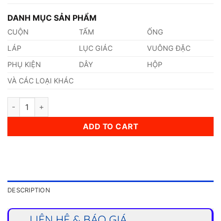
DANH MỤC SẢN PHẨM
CUỘN
TẤM
ỐNG
LÁP
LỤC GIÁC
VUÔNG ĐẶC
PHỤ KIỆN
DÂY
HỘP
VÀ CÁC LOẠI KHÁC
Láp Inox 420 Phi 67mm quantity
ADD TO CART
DESCRIPTION
LIÊN HỆ & BÁO GIÁ