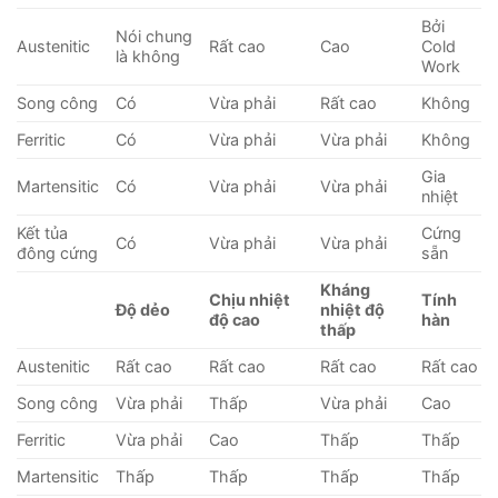
Bởi
Nói chung
Austenitic
Rất cao
Cao
Cold
là không
Work
Song công
Có
Vừa phải
Rất cao
Không
Ferritic
Có
Vừa phải
Vừa phải
Không
Gia
Martensitic
Có
Vừa phải
Vừa phải
nhiệt
Kết tủa
Cứng
Có
Vừa phải
Vừa phải
đông cứng
sẵn
Kháng
Chịu nhiệt
Tính
Độ dẻo
nhiệt độ
độ cao
hàn
thấp
Austenitic
Rất cao
Rất cao
Rất cao
Rất cao
Song công
Vừa phải
Thấp
Vừa phải
Cao
Ferritic
Vừa phải
Cao
Thấp
Thấp
Martensitic
Thấp
Thấp
Thấp
Thấp