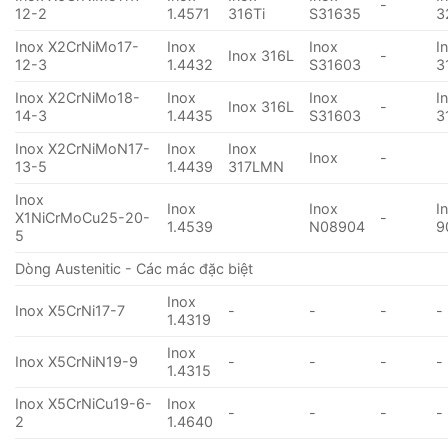
-
12-2
1.4571
316Ti
S31635
3
Inox X2CrNiMo17-
Inox
Inox
I
Inox 316L
-
12-3
1.4432
S31603
3
Inox X2CrNiMo18-
Inox
Inox
I
Inox 316L
-
14-3
1.4435
S31603
3
Inox X2CrNiMoN17-
Inox
Inox
Inox
-
13-5
1.4439
317LMN
Inox
Inox
Inox
I
X1NiCrMoCu25-20-
-
1.4539
N08904
9
5
Dòng Austenitic - Các mác đặc biệt
Inox
Inox X5CrNi17-7
-
-
-
-
1.4319
Inox
Inox X5CrNiN19-9
-
-
-
-
1.4315
Inox X5CrNiCu19-6-
Inox
-
-
-
-
2
1.4640