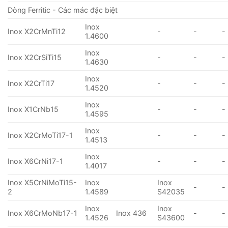
Dòng Ferritic - Các mác đặc biệt
Inox
Inox X2CrMnTi12
-
-
-
1.4600
Inox
Inox X2CrSiTi15
-
-
-
1.4630
Inox
Inox X2CrTi17
-
-
-
1.4520
Inox
Inox X1CrNb15
-
-
-
1.4595
Inox
Inox X2CrMoTi17-1
-
-
-
1.4513
Inox
Inox X6CrNi17-1
-
-
-
1.4017
Inox X5CrNiMoTi15-
Inox
Inox
-
-
2
1.4589
S42035
Inox
Inox
Inox X6CrMoNb17-1
Inox 436
-
-
1.4526
S43600