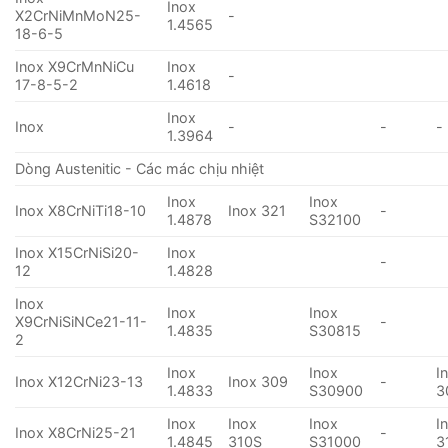
Inox
X2CrNiMnMoN25-
-
1.4565
18-6-5
Inox X9CrMnNiCu
Inox
-
17-8-5-2
1.4618
Inox
Inox
-
-
-
1.3964
Dòng Austenitic - Các mác chịu nhiệt
Inox
Inox
Inox X8CrNiTi18-10
Inox 321
-
1.4878
S32100
Inox X15CrNiSi20-
Inox
-
12
1.4828
Inox
Inox
Inox
X9CrNiSiNCe21-11-
-
1.4835
S30815
2
Inox
Inox
I
Inox X12CrNi23-13
Inox 309
-
1.4833
S30900
3
Inox
Inox
Inox
I
Inox X8CrNi25-21
-
1.4845
310S
S31000
3