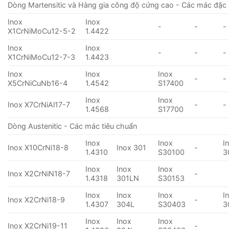
Dòng Martensitic và Hàng gia công độ cứng cao - Các mác đặc 
Inox
Inox
-
-
-
X1CrNiMoCu12-5-2
1.4422
Inox
Inox
-
-
-
X1CrNiMoCu12-7-3
1.4423
Inox
Inox
Inox
-
-
X5CrNiCuNb16-4
1.4542
S17400
Inox
Inox
Inox X7CrNiAl17-7
-
-
1.4568
S17700
Dòng Austenitic - Các mác tiêu chuẩn
Inox
Inox
I
Inox X10CrNi18-8
Inox 301
-
1.4310
S30100
3
Inox
Inox
Inox
Inox X2CrNiN18-7
-
1.4318
301LN
S30153
Inox
Inox
Inox
I
Inox X2CrNi18-9
-
1.4307
304L
S30403
3
Inox
Inox
Inox
Inox X2CrNi19-11
-