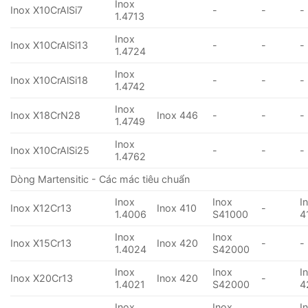
Inox
Inox X10CrAlSi7
-
-
-
1.4713
Inox
Inox X10CrAlSi13
-
-
-
1.4724
Inox
Inox X10CrAlSi18
-
-
-
1.4742
Inox
Inox X18CrN28
Inox 446
-
-
-
1.4749
Inox
Inox X10CrAlSi25
-
-
-
1.4762
Dòng Martensitic - Các mác tiêu chuẩn
Inox
Inox
I
Inox X12Cr13
Inox 410
-
1.4006
S41000
4
Inox
Inox
Inox X15Cr13
Inox 420
-
-
1.4024
S42000
Inox
Inox
I
Inox X20Cr13
Inox 420
-
1.4021
S42000
4
Inox
Inox
I