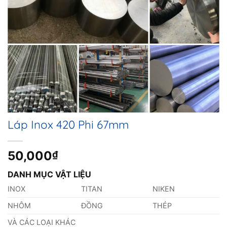
Láp Inox 420 Phi 67mm
50,000
₫
DANH MỤC VẬT LIỆU
INOX
TITAN
NIKEN
NHÔM
ĐỒNG
THÉP
VÀ CÁC LOẠI KHÁC