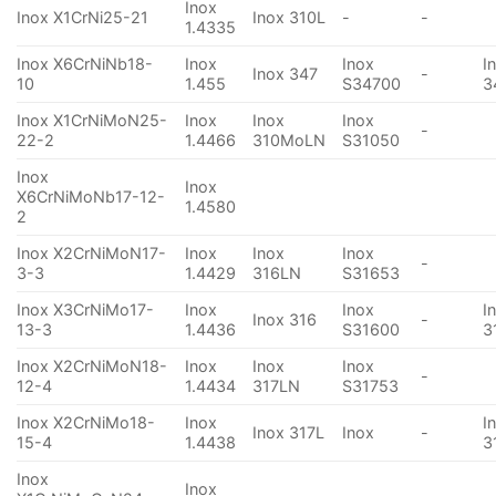
Inox
Inox X1CrNi25-21
Inox 310L
-
-
1.4335
Inox X6CrNiNb18-
Inox
Inox
I
Inox 347
-
10
1.455
S34700
3
Inox X1CrNiMoN25-
Inox
Inox
Inox
-
22-2
1.4466
310MoLN
S31050
Inox
Inox
X6CrNiMoNb17-12-
1.4580
2
Inox X2CrNiMoN17-
Inox
Inox
Inox
-
3-3
1.4429
316LN
S31653
Inox X3CrNiMo17-
Inox
Inox
I
Inox 316
-
13-3
1.4436
S31600
3
Inox X2CrNiMoN18-
Inox
Inox
Inox
-
12-4
1.4434
317LN
S31753
Inox X2CrNiMo18-
Inox
I
Inox 317L
Inox
-
15-4
1.4438
3
Inox
Inox