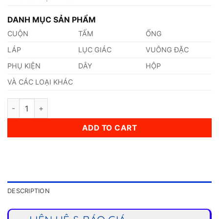
DANH MỤC SẢN PHẨM
CUỘN
TẤM
ỐNG
LÁP
LỤC GIÁC
VUÔNG ĐẶC
PHỤ KIỆN
DÂY
HỘP
VÀ CÁC LOẠI KHÁC
Lưới Inox 304 Đan quantity
ADD TO CART
DESCRIPTION