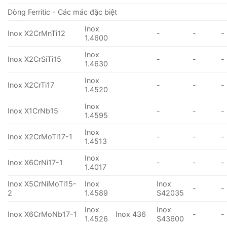
Dòng Ferritic - Các mác đặc biệt
Inox
Inox X2CrMnTi12
-
-
-
1.4600
Inox
Inox X2CrSiTi15
-
-
-
1.4630
Inox
Inox X2CrTi17
-
-
-
1.4520
Inox
Inox X1CrNb15
-
-
-
1.4595
Inox
Inox X2CrMoTi17-1
-
-
-
1.4513
Inox
Inox X6CrNi17-1
-
-
-
1.4017
Inox X5CrNiMoTi15-
Inox
Inox
-
-
2
1.4589
S42035
Inox
Inox
Inox X6CrMoNb17-1
Inox 436
-
-
1.4526
S43600