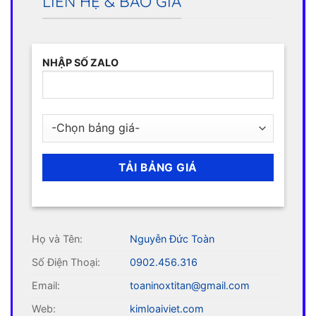
LIÊN HỆ & BÁO GIÁ
NHẬP SỐ ZALO
Họ và Tên:
Nguyễn Đức Toàn
Số Điện Thoại:
0902.456.316
Email:
toaninoxtitan@gmail.com
Web:
kimloaiviet.com