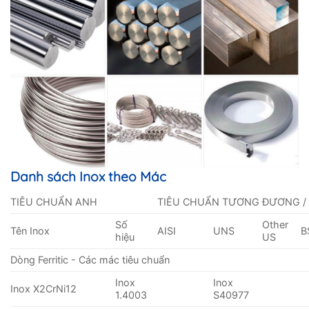
Danh sách Inox theo Mác
TIÊU CHUẨN ANH
TIÊU CHUẨN TƯƠNG ĐƯƠNG /
Số
Other
Tên Inox
AISI
UNS
B
hiệu
US
Dòng Ferritic - Các mác tiêu chuẩn
Inox
Inox
Inox X2CrNi12
1.4003
S40977