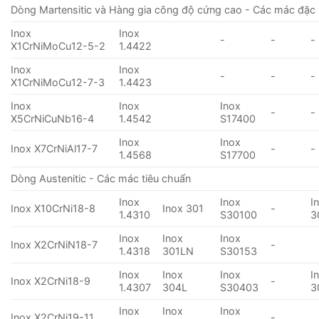
Dòng Martensitic và Hàng gia công độ cứng cao - Các mác đặc 
Inox
Inox
-
-
-
X1CrNiMoCu12-5-2
1.4422
Inox
Inox
-
-
-
X1CrNiMoCu12-7-3
1.4423
Inox
Inox
Inox
-
-
X5CrNiCuNb16-4
1.4542
S17400
Inox
Inox
Inox X7CrNiAl17-7
-
-
1.4568
S17700
Dòng Austenitic - Các mác tiêu chuẩn
Inox
Inox
I
Inox X10CrNi18-8
Inox 301
-
1.4310
S30100
3
Inox
Inox
Inox
Inox X2CrNiN18-7
-
1.4318
301LN
S30153
Inox
Inox
Inox
I
Inox X2CrNi18-9
-
1.4307
304L
S30403
3
Inox
Inox
Inox
Inox X2CrNi19-11
-