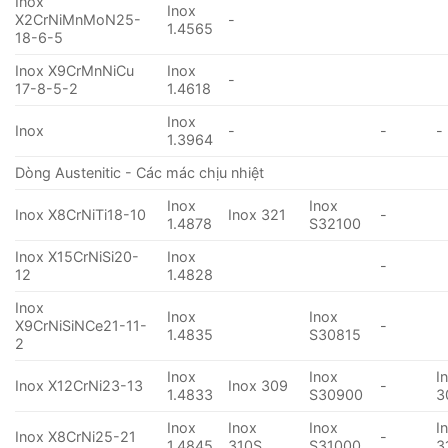
Inox
Inox
X2CrNiMnMoN25-
-
1.4565
18-6-5
Inox X9CrMnNiCu
Inox
-
17-8-5-2
1.4618
Inox
Inox
-
-
-
1.3964
Dòng Austenitic - Các mác chịu nhiệt
Inox
Inox
Inox X8CrNiTi18-10
Inox 321
-
1.4878
S32100
Inox X15CrNiSi20-
Inox
-
12
1.4828
Inox
Inox
Inox
X9CrNiSiNCe21-11-
-
1.4835
S30815
2
Inox
Inox
I
Inox X12CrNi23-13
Inox 309
-
1.4833
S30900
3
Inox
Inox
Inox
I
Inox X8CrNi25-21
-
1.4845
310S
S31000
3