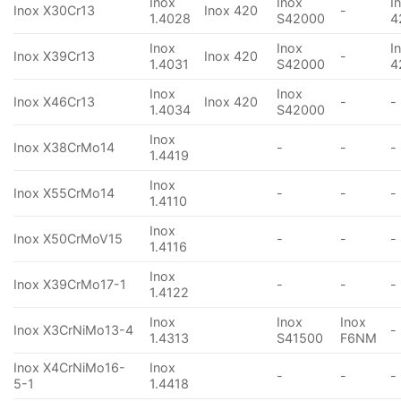
Inox
Inox
I
Inox X30Cr13
Inox 420
-
1.4028
S42000
4
Inox
Inox
I
Inox X39Cr13
Inox 420
-
1.4031
S42000
4
Inox
Inox
Inox X46Cr13
Inox 420
-
-
1.4034
S42000
Inox
Inox X38CrMo14
-
-
-
1.4419
Inox
Inox X55CrMo14
-
-
-
1.4110
Inox
Inox X50CrMoV15
-
-
-
1.4116
Inox
Inox X39CrMo17-1
-
-
-
1.4122
Inox
Inox
Inox
Inox X3CrNiMo13-4
-
1.4313
S41500
F6NM
Inox X4CrNiMo16-
Inox
-
-
-
5-1
1.4418