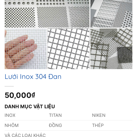
Lưới Inox 304 Đan
50,000
₫
DANH MỤC VẬT LIỆU
INOX
TITAN
NIKEN
NHÔM
ĐỒNG
THÉP
VÀ CÁC LOẠI KHÁC