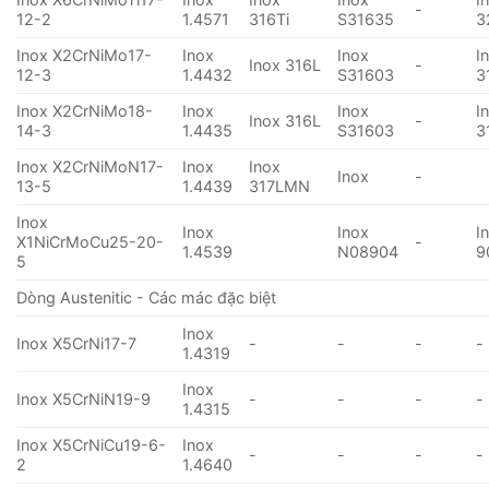
-
12-2
1.4571
316Ti
S31635
3
Inox X2CrNiMo17-
Inox
Inox
I
Inox 316L
-
12-3
1.4432
S31603
3
Inox X2CrNiMo18-
Inox
Inox
I
Inox 316L
-
14-3
1.4435
S31603
3
Inox X2CrNiMoN17-
Inox
Inox
Inox
-
13-5
1.4439
317LMN
Inox
Inox
Inox
I
X1NiCrMoCu25-20-
-
1.4539
N08904
9
5
Dòng Austenitic - Các mác đặc biệt
Inox
Inox X5CrNi17-7
-
-
-
-
1.4319
Inox
Inox X5CrNiN19-9
-
-
-
-
1.4315
Inox X5CrNiCu19-6-
Inox
-
-
-
-
2
1.4640