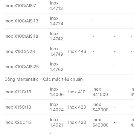
Inox
Inox X10CrAlSi7
-
-
-
1.4713
Inox
Inox X10CrAlSi13
-
-
-
1.4724
Inox
Inox X10CrAlSi18
-
-
-
1.4742
Inox
Inox X18CrN28
Inox 446
-
-
-
1.4749
Inox
Inox X10CrAlSi25
-
-
-
1.4762
Dòng Martensitic - Các mác tiêu chuẩn
Inox
Inox
I
Inox X12Cr13
Inox 410
-
1.4006
S41000
4
Inox
Inox
Inox X15Cr13
Inox 420
-
-
1.4024
S42000
Inox
Inox
I
Inox X20Cr13
Inox 420
-
1.4021
S42000
4