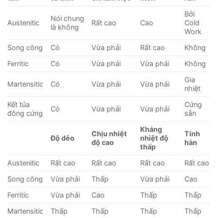
Bởi
Nói chung
Austenitic
Rất cao
Cao
Cold
là không
Work
Song công
Có
Vừa phải
Rất cao
Không
Ferritic
Có
Vừa phải
Vừa phải
Không
Gia
Martensitic
Có
Vừa phải
Vừa phải
nhiệt
Kết tủa
Cứng
Có
Vừa phải
Vừa phải
đông cứng
sẵn
Kháng
Chịu nhiệt
Tính
Độ dẻo
nhiệt độ
độ cao
hàn
thấp
Austenitic
Rất cao
Rất cao
Rất cao
Rất cao
Song công
Vừa phải
Thấp
Vừa phải
Cao
Ferritic
Vừa phải
Cao
Thấp
Thấp
Martensitic
Thấp
Thấp
Thấp
Thấp