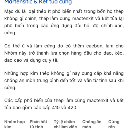
Martensitic & Kết tủa cứng
Mặc dù là loại thép ít phổ biến nhất trong bốn họ thép
không gỉ chính, thép làm cứng mactenxit và kết tủa lại
phổ biến trong các ứng dụng đòi hỏi độ chính xác,
cứng.
Có thể ủ và làm cứng do có thêm cacbon, làm cho
Nhóm này trở thành lựa chọn hàng đầu cho dao, kéo,
dao cạo và dụng cụ y tế.
Những hợp kim thép không gỉ này cung cấp khả năng
chống ăn mòn trung bình đến tốt và vẫn từ tính sau khi
cứng.
Các cấp phổ biến của thép làm cứng mactenxit và kết
tủa bao gồm các cấp 410 và 420.
Nhóm hợp
Phản hồi
Tỷ lệ chăm
Chống ăn
Cứng
kim
từ tính
chỉ làm việc
mòn
rắn