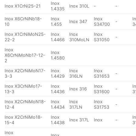
Inox
Inox X1CrNi25-21
Inox 310L
-
-
1.4335
Inox X6CrNiNb18-
Inox
Inox
I
Inox 347
-
10
1.455
S34700
3
Inox X1CrNiMoN25-
Inox
Inox
Inox
-
22-2
1.4466
310MoLN
S31050
Inox
Inox
X6CrNiMoNb17-12-
1.4580
2
Inox X2CrNiMoN17-
Inox
Inox
Inox
-
3-3
1.4429
316LN
S31653
Inox X3CrNiMo17-
Inox
Inox
I
Inox 316
-
13-3
1.4436
S31600
3
Inox X2CrNiMoN18-
Inox
Inox
Inox
-
12-4
1.4434
317LN
S31753
Inox X2CrNiMo18-
Inox
I
Inox 317L
Inox
-
15-4
1.4438
3
Inox
Inox