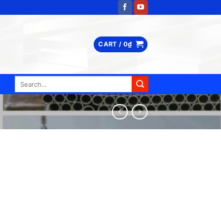
CART /
0
₫
Search
for: