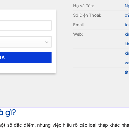
Họ và Tên:
N
Số Điện Thoại:
0
Email:
to
Web:
ki
ki
ki
va
ti
à gì?
t số đặc điểm, nhưng việc hiểu rõ các loại thép khác nhau