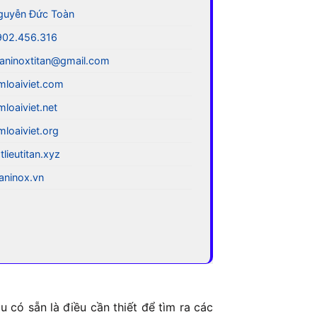
guyễn Đức Toàn
902.456.316
aninoxtitan@gmail.com
mloaiviet.com
mloaiviet.net
mloaiviet.org
tlieutitan.xyz
taninox.vn
 có sẵn là điều cần thiết để tìm ra các