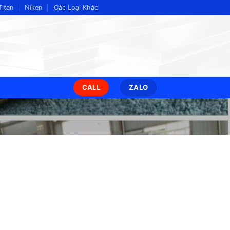
Titan
Niken
Các Loại Khác
CALL
ZALO