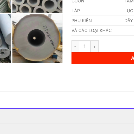
CUỘN
TẤM
LÁP
LỤC
PHỤ KIỆN
DÂY
VÀ CÁC LOẠI KHÁC
Ống Inox (141,3 x 30 x 6000)