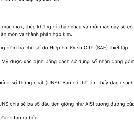
c mác inox, thép không gỉ khác nhau và mỗi mác này sẽ có 
g ăn mòn và thành phần hợp kim.
 gồm ba chữ số do Hiệp hội Kỹ sư Ô tô (SAE) thiết lập.
c Mỹ được xác định bằng cách sử dụng số nhận dạng gồm 
ống số thống nhất (UNS). Bạn có thể tìm thấy danh sách
UNS chia sẻ ba số đầu tiên giống như AISI tương đương củ
được tạo ra bởi: