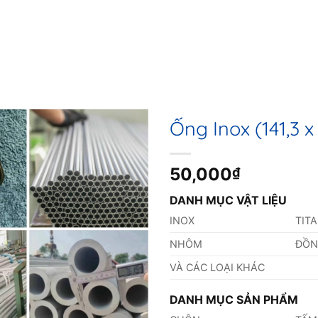
Ống Inox (141,3 
50,000
₫
DANH MỤC VẬT LIỆU
INOX
TIT
NHÔM
ĐỒ
VÀ CÁC LOẠI KHÁC
DANH MỤC SẢN PHẨM