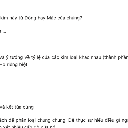
 kim này từ Dòng hay Mác của chúng?
...
và ý tưởng về tỷ lệ của các kim loại khác nhau (thành ph
ọ riêng biệt:
và kết tủa cứng
ch để phân loại chung chung. Để thực sự hiểu điều gì ngă
m xét nhiều cấp độ của nó.