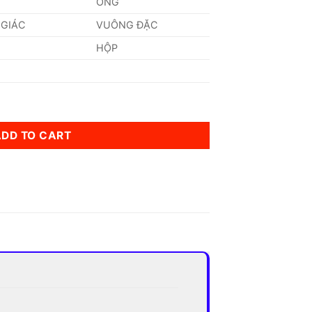
ỐNG
 GIÁC
VUÔNG ĐẶC
HỘP
mm quantity
ADD TO CART