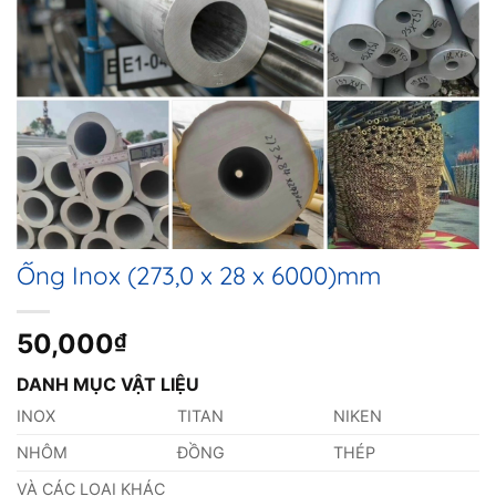
Ống Inox (273,0 x 28 x 6000)mm
50,000
₫
DANH MỤC VẬT LIỆU
INOX
TITAN
NIKEN
NHÔM
ĐỒNG
THÉP
VÀ CÁC LOẠI KHÁC