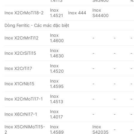
1.4113
S43400
4
Inox
Inox
Inox X2CrMoTi18-2
Inox 444
1.4521
S44400
Dòng Ferritic - Các mác đặc biệt
Inox
Inox X2CrMnTi12
-
-
-
1.4600
Inox
Inox X2CrSiTi15
-
-
-
1.4630
Inox
Inox X2CrTi17
-
-
-
1.4520
Inox
Inox X1CrNb15
-
-
-
1.4595
Inox
Inox X2CrMoTi17-1
-
-
-
1.4513
Inox
Inox X6CrNi17-1
-
-
-
1.4017
Inox X5CrNiMoTi15-
Inox
Inox
-
-
2
1.4589
S42035