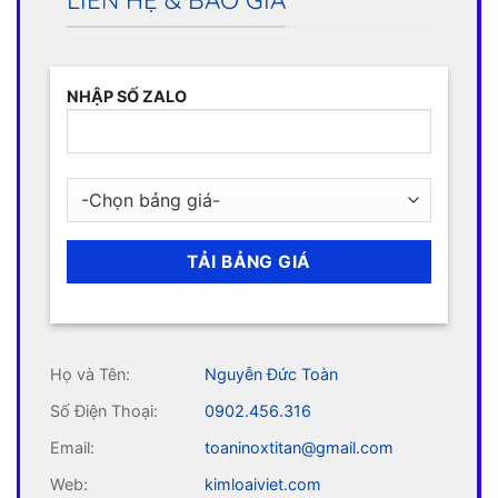
LIÊN HỆ & BÁO GIÁ
NHẬP SỐ ZALO
Họ và Tên:
Nguyễn Đức Toàn
Số Điện Thoại:
0902.456.316
Email:
toaninoxtitan@gmail.com
Web:
kimloaiviet.com