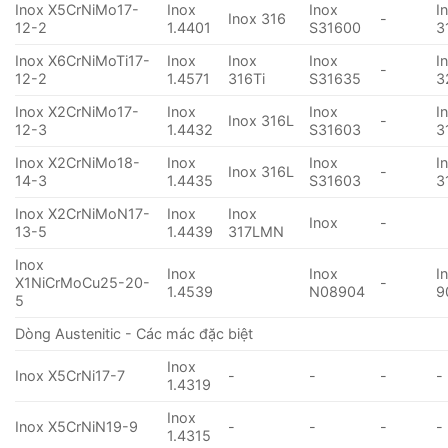
Inox X5CrNiMo17-
Inox
Inox
I
Inox 316
-
12-2
1.4401
S31600
3
Inox X6CrNiMoTi17-
Inox
Inox
Inox
I
-
12-2
1.4571
316Ti
S31635
3
Inox X2CrNiMo17-
Inox
Inox
I
Inox 316L
-
12-3
1.4432
S31603
3
Inox X2CrNiMo18-
Inox
Inox
I
Inox 316L
-
14-3
1.4435
S31603
3
Inox X2CrNiMoN17-
Inox
Inox
Inox
-
13-5
1.4439
317LMN
Inox
Inox
Inox
I
X1NiCrMoCu25-20-
-
1.4539
N08904
9
5
Dòng Austenitic - Các mác đặc biệt
Inox
Inox X5CrNi17-7
-
-
-
-
1.4319
Inox
Inox X5CrNiN19-9
-
-
-
-
1.4315