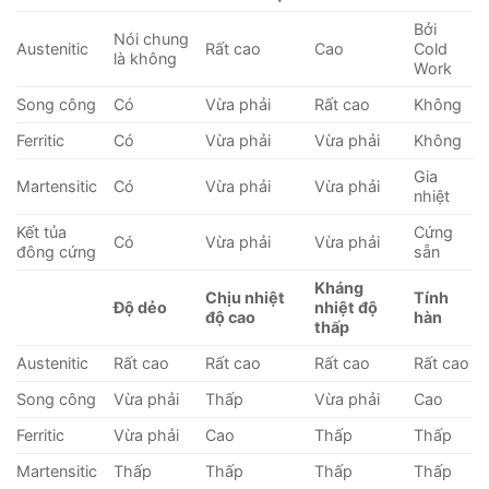
Bởi
Nói chung
Austenitic
Rất cao
Cao
Cold
là không
Work
Song công
Có
Vừa phải
Rất cao
Không
Ferritic
Có
Vừa phải
Vừa phải
Không
Gia
Martensitic
Có
Vừa phải
Vừa phải
nhiệt
Kết tủa
Cứng
Có
Vừa phải
Vừa phải
đông cứng
sẵn
Kháng
Chịu nhiệt
Tính
Độ dẻo
nhiệt độ
độ cao
hàn
thấp
Austenitic
Rất cao
Rất cao
Rất cao
Rất cao
Song công
Vừa phải
Thấp
Vừa phải
Cao
Ferritic
Vừa phải
Cao
Thấp
Thấp
Martensitic
Thấp
Thấp
Thấp
Thấp