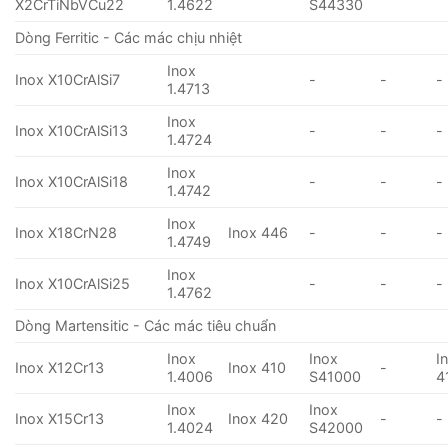
X2CrTiNbVCu22
1.4622
S44330
Dòng Ferritic - Các mác chịu nhiệt
Inox
Inox X10CrAlSi7
-
-
-
1.4713
Inox
Inox X10CrAlSi13
-
-
-
1.4724
Inox
Inox X10CrAlSi18
-
-
-
1.4742
Inox
Inox X18CrN28
Inox 446
-
-
-
1.4749
Inox
Inox X10CrAlSi25
-
-
-
1.4762
Dòng Martensitic - Các mác tiêu chuẩn
Inox
Inox
I
Inox X12Cr13
Inox 410
-
1.4006
S41000
4
Inox
Inox
Inox X15Cr13
Inox 420
-
-
1.4024
S42000