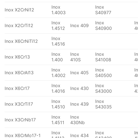
Inox
Inox
Inox X2CrNi12
1.4003
S40977
Inox
Inox
I
Inox X2CrTi12
Inox 409
1.4512
S40900
4
Inox
Inox X6CrNiTi12
1.4516
Inox
Inox
Inox
I
Inox X6Cr13
1.400
410S
S41008
4
Inox
Inox
I
Inox X6CrAl13
Inox 405
1.4002
S40500
4
Inox
Inox
I
Inox X6Cr17
Inox 430
1.4016
S43000
4
Inox
Inox
Inox X3CrTi17
Inox 439
1.4510
S43035
Inox
Inox
Inox X3CrNb17
1.4511
430Nb
Inox
Inox
I
Inox X6CrMo17-1
Inox 434