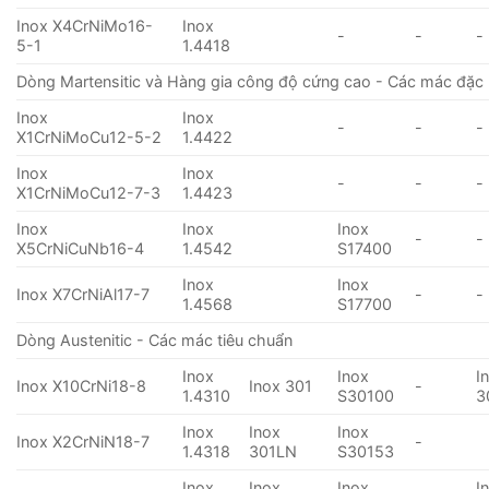
Inox X4CrNiMo16-
Inox
-
-
-
5-1
1.4418
Dòng Martensitic và Hàng gia công độ cứng cao - Các mác đặc 
Inox
Inox
-
-
-
X1CrNiMoCu12-5-2
1.4422
Inox
Inox
-
-
-
X1CrNiMoCu12-7-3
1.4423
Inox
Inox
Inox
-
-
X5CrNiCuNb16-4
1.4542
S17400
Inox
Inox
Inox X7CrNiAl17-7
-
-
1.4568
S17700
Dòng Austenitic - Các mác tiêu chuẩn
Inox
Inox
I
Inox X10CrNi18-8
Inox 301
-
1.4310
S30100
3
Inox
Inox
Inox
Inox X2CrNiN18-7
-
1.4318
301LN
S30153
Inox
Inox
Inox
I