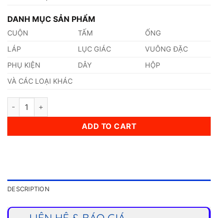
DANH MỤC SẢN PHẨM
CUỘN
TẤM
ỐNG
LÁP
LỤC GIÁC
VUÔNG ĐẶC
PHỤ KIỆN
DÂY
HỘP
VÀ CÁC LOẠI KHÁC
Ống Inox (273,0 x 28 x 6000)mm quantity
ADD TO CART
DESCRIPTION