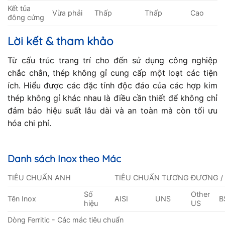
Kết tủa
Vừa phải
Thấp
Thấp
Cao
đông cứng
Lời kết & tham khảo
Từ cấu trúc trang trí cho đến sử dụng công nghiệp
chắc chắn, thép không gỉ cung cấp một loạt các tiện
ích. Hiểu được các đặc tính độc đáo của các hợp kim
thép không gỉ khác nhau là điều cần thiết để không chỉ
đảm bảo hiệu suất lâu dài và an toàn mà còn tối ưu
hóa chi phí.
Danh sách Inox theo Mác
TIÊU CHUẨN ANH
TIÊU CHUẨN TƯƠNG ĐƯƠNG /
Số
Other
Tên Inox
AISI
UNS
B
hiệu
US
Dòng Ferritic - Các mác tiêu chuẩn