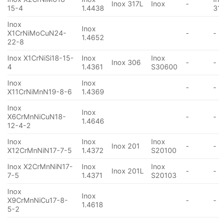
Inox 317L
Inox
-
15-4
1.4438
3
Inox
Inox
X1CrNiMoCuN24-
-
-
1.4652
22-8
Inox X1CrNiSi18-15-
Inox
Inox
Inox 306
-
-
4
1.4361
S30600
Inox
Inox
-
-
X11CrNiMnN19-8-6
1.4369
Inox
Inox
X6CrMnNiCuN18-
-
-
1.4646
12-4-2
Inox
Inox
Inox
Inox 201
-
-
X12CrMnNiN17-7-5
1.4372
S20100
Inox X2CrMnNiN17-
Inox
Inox
Inox 201L
-
-
7-5
1.4371
S20103
Inox
Inox
X9CrMnNiCu17-8-
-
-
1.4618
5-2