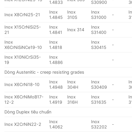
1.4833
S30900
3
Inox
Inox
Inox
I
Inox X8CrNi25-21
-
1.4845
310S
S31000
3
Inox X15CrNiSi25-
Inox
Inox
Inox 314
-
21
1.4841
S31400
Inox
Inox
Inox
-
X6CrNiSiNCe19-10
1.4818
S30415
Inox X10NiCrSi35-
Inox
-
19
1.4886
Dòng Austenitic - creep resisting grades
Inox
Inox
Inox
I
Inox X6CrNi18-10
-
1.4948
304H
S30409
3
Inox X6CrNiMoB17-
Inox
Inox
Inox
I
-
12-2
1.4919
316H
S31635
3
Dòng Duplex tiêu chuẩn
Inox
Inox
Inox X2CrNiN22-2
-
1.4062
S32202