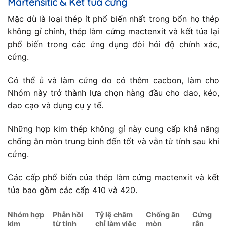
Martensitic & Kết tủa cứng
Mặc dù là loại thép ít phổ biến nhất trong bốn họ thép
không gỉ chính, thép làm cứng mactenxit và kết tủa lại
phổ biến trong các ứng dụng đòi hỏi độ chính xác,
cứng.
Có thể ủ và làm cứng do có thêm cacbon, làm cho
Nhóm này trở thành lựa chọn hàng đầu cho dao, kéo,
dao cạo và dụng cụ y tế.
Những hợp kim thép không gỉ này cung cấp khả năng
chống ăn mòn trung bình đến tốt và vẫn từ tính sau khi
cứng.
Các cấp phổ biến của thép làm cứng mactenxit và kết
tủa bao gồm các cấp 410 và 420.
Nhóm hợp
Phản hồi
Tỷ lệ chăm
Chống ăn
Cứng
kim
từ tính
chỉ làm việc
mòn
rắn