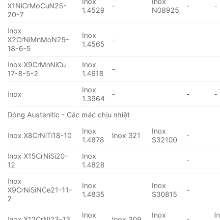
Inox
Inox
X1NiCrMoCuN25-
-
-
-
1.4529
N08925
20-7
Inox
Inox
X2CrNiMnMoN25-
-
1.4565
18-6-5
Inox X9CrMnNiCu
Inox
-
17-8-5-2
1.4618
Inox
Inox
-
-
-
1.3964
Dòng Austenitic - Các mác chịu nhiệt
Inox
Inox
Inox X8CrNiTi18-10
Inox 321
-
1.4878
S32100
Inox X15CrNiSi20-
Inox
-
12
1.4828
Inox
Inox
Inox
X9CrNiSiNCe21-11-
-
1.4835
S30815
2
Inox
Inox
I
Inox X12CrNi23-13
Inox 309
-