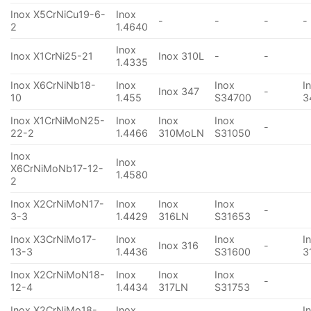
Inox X5CrNiCu19-6-
Inox
-
-
-
-
2
1.4640
Inox
Inox X1CrNi25-21
Inox 310L
-
-
1.4335
Inox X6CrNiNb18-
Inox
Inox
I
Inox 347
-
10
1.455
S34700
3
Inox X1CrNiMoN25-
Inox
Inox
Inox
-
22-2
1.4466
310MoLN
S31050
Inox
Inox
X6CrNiMoNb17-12-
1.4580
2
Inox X2CrNiMoN17-
Inox
Inox
Inox
-
3-3
1.4429
316LN
S31653
Inox X3CrNiMo17-
Inox
Inox
I
Inox 316
-
13-3
1.4436
S31600
3
Inox X2CrNiMoN18-
Inox
Inox
Inox
-
12-4
1.4434
317LN
S31753
Inox X2CrNiMo18-
Inox
I