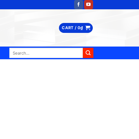
CART /
0
₫
Search
for: