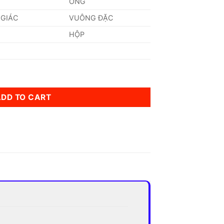
ỐNG
 GIÁC
VUÔNG ĐẶC
HỘP
mm quantity
ADD TO CART