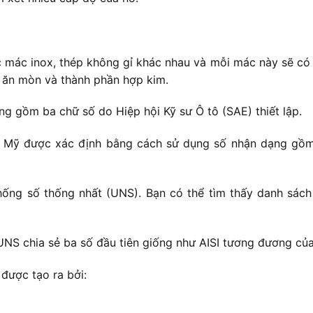
c mác inox, thép không gỉ khác nhau và mỗi mác này sẽ có 
g ăn mòn và thành phần hợp kim.
 gồm ba chữ số do Hiệp hội Kỹ sư Ô tô (SAE) thiết lập.
c Mỹ được xác định bằng cách sử dụng số nhận dạng gồm 
ống số thống nhất (UNS). Bạn có thể tìm thấy danh sách
UNS chia sẻ ba số đầu tiên giống như AISI tương đương củ
được tạo ra bởi: