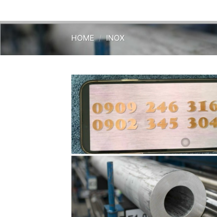
HOME
/
INOX