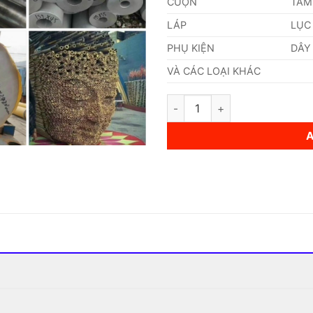
CUỘN
TẤM
LÁP
LỤC
PHỤ KIỆN
DÂY
VÀ CÁC LOẠI KHÁC
Ống Inox (273,0 x 6 x 6000)