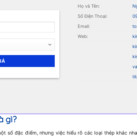
Họ và Tên:
N
Số Điện Thoại:
0
Email:
to
Web:
ki
ki
ki
va
ti
à gì?
t số đặc điểm, nhưng việc hiểu rõ các loại thép khác nhau