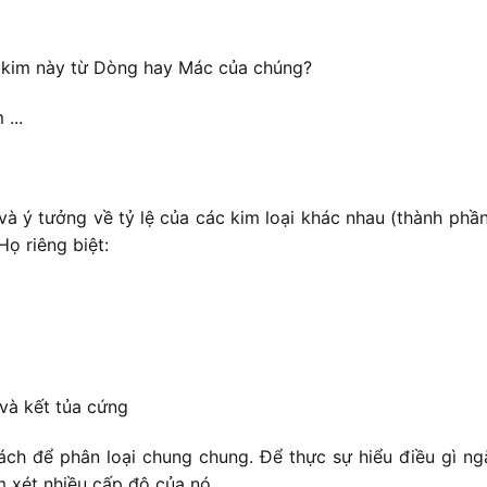
 kim này từ Dòng hay Mác của chúng?
...
và ý tưởng về tỷ lệ của các kim loại khác nhau (thành ph
ọ riêng biệt:
và kết tủa cứng
ch để phân loại chung chung. Để thực sự hiểu điều gì ngă
m xét nhiều cấp độ của nó.