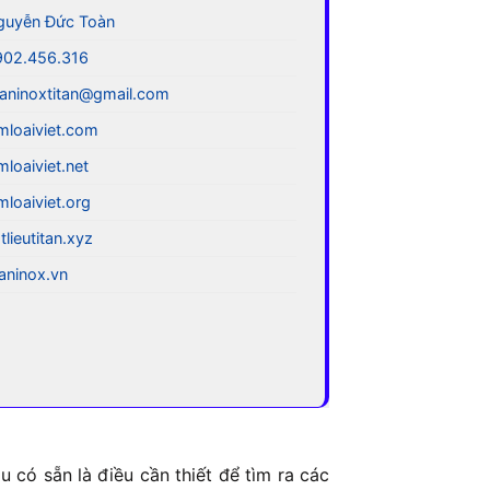
guyễn Đức Toàn
902.456.316
aninoxtitan@gmail.com
mloaiviet.com
mloaiviet.net
mloaiviet.org
tlieutitan.xyz
taninox.vn
 có sẵn là điều cần thiết để tìm ra các