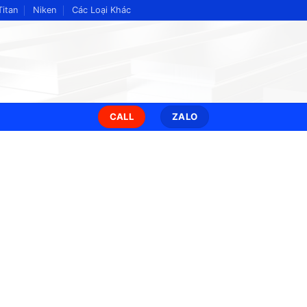
Titan
Niken
Các Loại Khác
CALL
ZALO