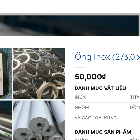
Ống Inox (273,0
50,000
₫
DANH MỤC VẬT LIỆU
INOX
TIT
NHÔM
ĐỒ
VÀ CÁC LOẠI KHÁC
DANH MỤC SẢN PHẨM