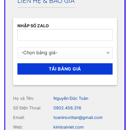
LIÊN HỆ & BÁO GIÁ
NHẬP SỐ ZALO
Họ và Tên:
Nguyễn Đức Toàn
Số Điện Thoại:
0902.456.316
Email:
toaninoxtitan@gmail.com
Web:
kimloaiviet.com