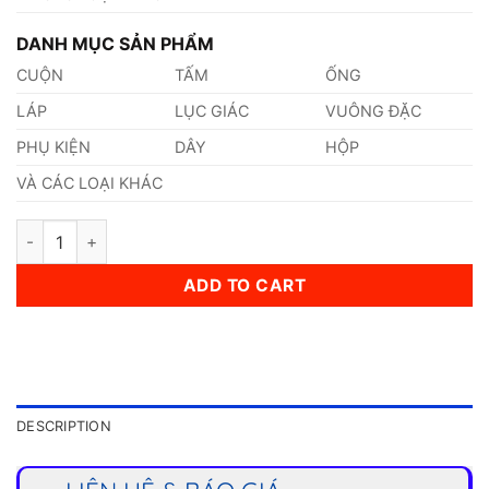
DANH MỤC SẢN PHẨM
CUỘN
TẤM
ỐNG
LÁP
LỤC GIÁC
VUÔNG ĐẶC
PHỤ KIỆN
DÂY
HỘP
VÀ CÁC LOẠI KHÁC
Ống Inox (323,8 x 14 x 6000)mm quantity
ADD TO CART
DESCRIPTION