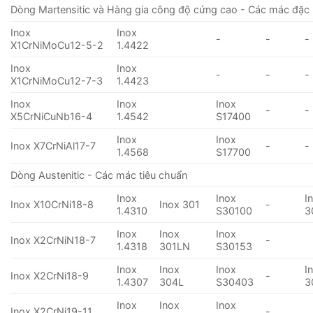
Dòng Martensitic và Hàng gia công độ cứng cao - Các mác đặc 
Inox
Inox
-
-
-
X1CrNiMoCu12-5-2
1.4422
Inox
Inox
-
-
-
X1CrNiMoCu12-7-3
1.4423
Inox
Inox
Inox
-
-
X5CrNiCuNb16-4
1.4542
S17400
Inox
Inox
Inox X7CrNiAl17-7
-
-
1.4568
S17700
Dòng Austenitic - Các mác tiêu chuẩn
Inox
Inox
I
Inox X10CrNi18-8
Inox 301
-
1.4310
S30100
3
Inox
Inox
Inox
Inox X2CrNiN18-7
-
1.4318
301LN
S30153
Inox
Inox
Inox
I
Inox X2CrNi18-9
-
1.4307
304L
S30403
3
Inox
Inox
Inox
Inox X2CrNi19-11
-