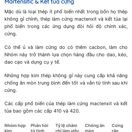
Martensitic & Kết tủa cứng
Mặc dù là loại thép ít phổ biến nhất trong bốn họ thép
không gỉ chính, thép làm cứng mactenxit và kết tủa lại
phổ biến trong các ứng dụng đòi hỏi độ chính xác,
cứng.
Có thể ủ và làm cứng do có thêm cacbon, làm cho
Nhóm này trở thành lựa chọn hàng đầu cho dao, kéo,
dao cạo và dụng cụ y tế.
Những hợp kim thép không gỉ này cung cấp khả năng
chống ăn mòn trung bình đến tốt và vẫn từ tính sau khi
cứng.
Các cấp phổ biến của thép làm cứng mactenxit và kết
tủa bao gồm các cấp 410 và 420.
Nhóm hợp
Phản hồi
Tỷ lệ chăm
Chống ăn
Cứng
kim
từ tính
chỉ làm việc
mòn
rắn