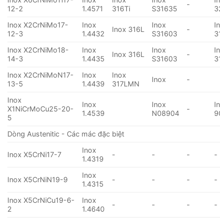
-
12-2
1.4571
316Ti
S31635
3
Inox X2CrNiMo17-
Inox
Inox
I
Inox 316L
-
12-3
1.4432
S31603
3
Inox X2CrNiMo18-
Inox
Inox
I
Inox 316L
-
14-3
1.4435
S31603
3
Inox X2CrNiMoN17-
Inox
Inox
Inox
-
13-5
1.4439
317LMN
Inox
Inox
Inox
I
X1NiCrMoCu25-20-
-
1.4539
N08904
9
5
Dòng Austenitic - Các mác đặc biệt
Inox
Inox X5CrNi17-7
-
-
-
-
1.4319
Inox
Inox X5CrNiN19-9
-
-
-
-
1.4315
Inox X5CrNiCu19-6-
Inox
-
-
-
-
2
1.4640