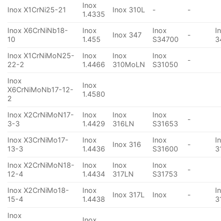
Inox
Inox X1CrNi25-21
Inox 310L
-
-
1.4335
Inox X6CrNiNb18-
Inox
Inox
I
Inox 347
-
10
1.455
S34700
3
Inox X1CrNiMoN25-
Inox
Inox
Inox
-
22-2
1.4466
310MoLN
S31050
Inox
Inox
X6CrNiMoNb17-12-
1.4580
2
Inox X2CrNiMoN17-
Inox
Inox
Inox
-
3-3
1.4429
316LN
S31653
Inox X3CrNiMo17-
Inox
Inox
I
Inox 316
-
13-3
1.4436
S31600
3
Inox X2CrNiMoN18-
Inox
Inox
Inox
-
12-4
1.4434
317LN
S31753
Inox X2CrNiMo18-
Inox
I
Inox 317L
Inox
-
15-4
1.4438
3
Inox
Inox