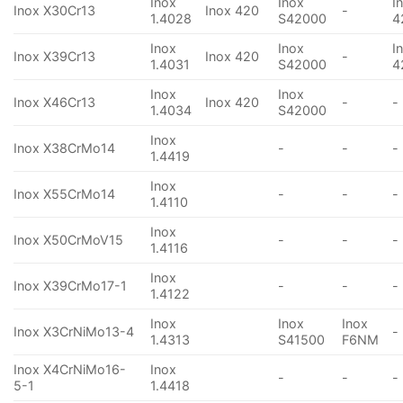
Inox
Inox
I
Inox X30Cr13
Inox 420
-
1.4028
S42000
4
Inox
Inox
I
Inox X39Cr13
Inox 420
-
1.4031
S42000
4
Inox
Inox
Inox X46Cr13
Inox 420
-
-
1.4034
S42000
Inox
Inox X38CrMo14
-
-
-
1.4419
Inox
Inox X55CrMo14
-
-
-
1.4110
Inox
Inox X50CrMoV15
-
-
-
1.4116
Inox
Inox X39CrMo17-1
-
-
-
1.4122
Inox
Inox
Inox
Inox X3CrNiMo13-4
-
1.4313
S41500
F6NM
Inox X4CrNiMo16-
Inox
-
-
-
5-1
1.4418