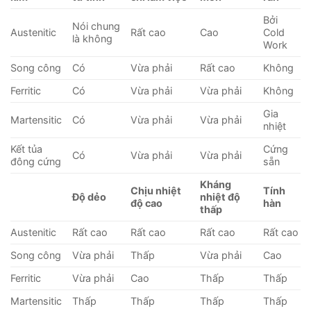
Bởi
Nói chung
Austenitic
Rất cao
Cao
Cold
là không
Work
Song công
Có
Vừa phải
Rất cao
Không
Ferritic
Có
Vừa phải
Vừa phải
Không
Gia
Martensitic
Có
Vừa phải
Vừa phải
nhiệt
Kết tủa
Cứng
Có
Vừa phải
Vừa phải
đông cứng
sẵn
Kháng
Chịu nhiệt
Tính
Độ dẻo
nhiệt độ
độ cao
hàn
thấp
Austenitic
Rất cao
Rất cao
Rất cao
Rất cao
Song công
Vừa phải
Thấp
Vừa phải
Cao
Ferritic
Vừa phải
Cao
Thấp
Thấp
Martensitic
Thấp
Thấp
Thấp
Thấp