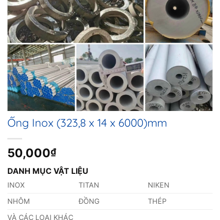
Ống Inox (323,8 x 14 x 6000)mm
50,000
₫
DANH MỤC VẬT LIỆU
INOX
TITAN
NIKEN
NHÔM
ĐỒNG
THÉP
VÀ CÁC LOẠI KHÁC