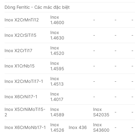
Dòng Ferritic - Các mác đặc biệt
Inox
Inox X2CrMnTi12
-
-
-
1.4600
Inox
Inox X2CrSiTi15
-
-
-
1.4630
Inox
Inox X2CrTi17
-
-
-
1.4520
Inox
Inox X1CrNb15
-
-
-
1.4595
Inox
Inox X2CrMoTi17-1
-
-
-
1.4513
Inox
Inox X6CrNi17-1
-
-
-
1.4017
Inox X5CrNiMoTi15-
Inox
Inox
-
-
2
1.4589
S42035
Inox
Inox
Inox X6CrMoNb17-1
Inox 436
-
-
1.4526
S43600