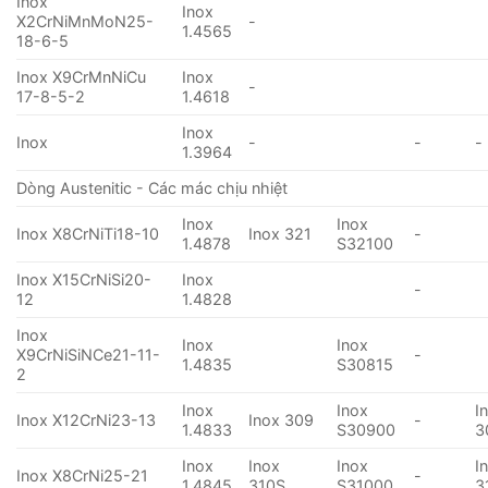
Inox
Inox
X2CrNiMnMoN25-
-
1.4565
18-6-5
Inox X9CrMnNiCu
Inox
-
17-8-5-2
1.4618
Inox
Inox
-
-
-
1.3964
Dòng Austenitic - Các mác chịu nhiệt
Inox
Inox
Inox X8CrNiTi18-10
Inox 321
-
1.4878
S32100
Inox X15CrNiSi20-
Inox
-
12
1.4828
Inox
Inox
Inox
X9CrNiSiNCe21-11-
-
1.4835
S30815
2
Inox
Inox
I
Inox X12CrNi23-13
Inox 309
-
1.4833
S30900
3
Inox
Inox
Inox
I
Inox X8CrNi25-21
-
1.4845
310S
S31000
3