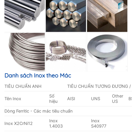
Danh sách Inox theo Mác
TIÊU CHUẨN ANH
TIÊU CHUẨN TƯƠNG ĐƯƠNG /
Số
Other
Tên Inox
AISI
UNS
B
hiệu
US
Dòng Ferritic - Các mác tiêu chuẩn
Inox
Inox
Inox X2CrNi12
1.4003
S40977