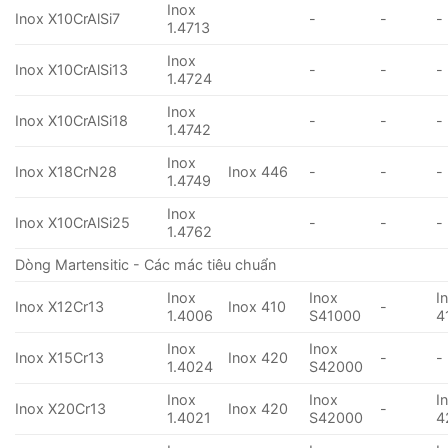
Inox
Inox X10CrAlSi7
-
-
-
1.4713
Inox
Inox X10CrAlSi13
-
-
-
1.4724
Inox
Inox X10CrAlSi18
-
-
-
1.4742
Inox
Inox X18CrN28
Inox 446
-
-
-
1.4749
Inox
Inox X10CrAlSi25
-
-
-
1.4762
Dòng Martensitic - Các mác tiêu chuẩn
Inox
Inox
I
Inox X12Cr13
Inox 410
-
1.4006
S41000
4
Inox
Inox
Inox X15Cr13
Inox 420
-
-
1.4024
S42000
Inox
Inox
I
Inox X20Cr13
Inox 420
-
1.4021
S42000
4