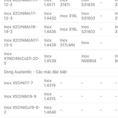
-
12-2
1.4571
316Ti
S31635
3
Inox X2CrNiMo17-
Inox
Inox
I
Inox 316L
-
12-3
1.4432
S31603
3
Inox X2CrNiMo18-
Inox
Inox
I
Inox 316L
-
14-3
1.4435
S31603
3
Inox X2CrNiMoN17-
Inox
Inox
Inox
-
13-5
1.4439
317LMN
Inox
Inox
Inox
I
X1NiCrMoCu25-20-
-
1.4539
N08904
9
5
Dòng Austenitic - Các mác đặc biệt
Inox
Inox X5CrNi17-7
-
-
-
-
1.4319
Inox
Inox X5CrNiN19-9
-
-
-
-
1.4315
Inox X5CrNiCu19-6-
Inox
-
-
-
-
2
1.4640