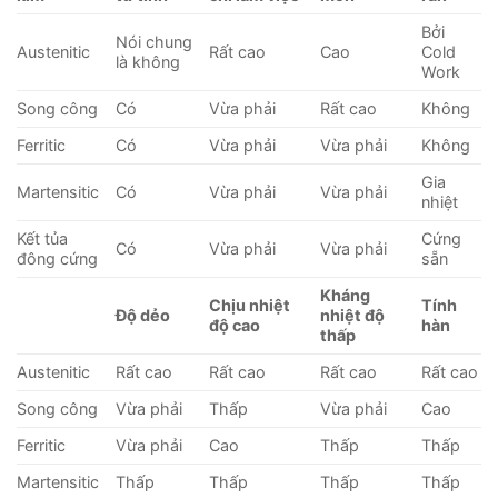
Bởi
Nói chung
Austenitic
Rất cao
Cao
Cold
là không
Work
Song công
Có
Vừa phải
Rất cao
Không
Ferritic
Có
Vừa phải
Vừa phải
Không
Gia
Martensitic
Có
Vừa phải
Vừa phải
nhiệt
Kết tủa
Cứng
Có
Vừa phải
Vừa phải
đông cứng
sẵn
Kháng
Chịu nhiệt
Tính
Độ dẻo
nhiệt độ
độ cao
hàn
thấp
Austenitic
Rất cao
Rất cao
Rất cao
Rất cao
Song công
Vừa phải
Thấp
Vừa phải
Cao
Ferritic
Vừa phải
Cao
Thấp
Thấp
Martensitic
Thấp
Thấp
Thấp
Thấp