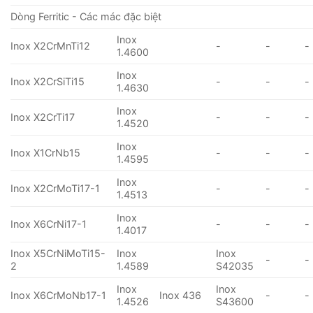
Dòng Ferritic - Các mác đặc biệt
Inox
Inox X2CrMnTi12
-
-
-
1.4600
Inox
Inox X2CrSiTi15
-
-
-
1.4630
Inox
Inox X2CrTi17
-
-
-
1.4520
Inox
Inox X1CrNb15
-
-
-
1.4595
Inox
Inox X2CrMoTi17-1
-
-
-
1.4513
Inox
Inox X6CrNi17-1
-
-
-
1.4017
Inox X5CrNiMoTi15-
Inox
Inox
-
-
2
1.4589
S42035
Inox
Inox
Inox X6CrMoNb17-1
Inox 436
-
-
1.4526
S43600