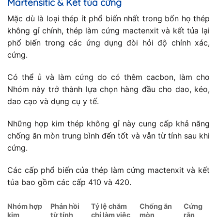
Martensitic & Kết tủa cứng
Mặc dù là loại thép ít phổ biến nhất trong bốn họ thép
không gỉ chính, thép làm cứng mactenxit và kết tủa lại
phổ biến trong các ứng dụng đòi hỏi độ chính xác,
cứng.
Có thể ủ và làm cứng do có thêm cacbon, làm cho
Nhóm này trở thành lựa chọn hàng đầu cho dao, kéo,
dao cạo và dụng cụ y tế.
Những hợp kim thép không gỉ này cung cấp khả năng
chống ăn mòn trung bình đến tốt và vẫn từ tính sau khi
cứng.
Các cấp phổ biến của thép làm cứng mactenxit và kết
tủa bao gồm các cấp 410 và 420.
Nhóm hợp
Phản hồi
Tỷ lệ chăm
Chống ăn
Cứng
kim
từ tính
chỉ làm việc
mòn
rắn