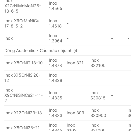
Inox
Inox
X2CrNiMnMoN25-
-
1.4565
18-6-5
Inox X9CrMnNiCu
Inox
-
17-8-5-2
1.4618
Inox
Inox
-
-
-
1.3964
Dòng Austenitic - Các mác chịu nhiệt
Inox
Inox
Inox X8CrNiTi18-10
Inox 321
-
1.4878
S32100
Inox X15CrNiSi20-
Inox
-
12
1.4828
Inox
Inox
Inox
X9CrNiSiNCe21-11-
-
1.4835
S30815
2
Inox
Inox
I
Inox X12CrNi23-13
Inox 309
-
1.4833
S30900
3
Inox
Inox
Inox
I
Inox X8CrNi25-21
-
1.4845
310S
S31000
3