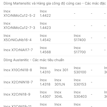
Dòng Martensitic và Hàng gia công độ cứng cao - Các mác đặc 
Inox
Inox
-
-
-
X1CrNiMoCu12-5-2
1.4422
Inox
Inox
-
-
-
X1CrNiMoCu12-7-3
1.4423
Inox
Inox
Inox
-
-
X5CrNiCuNb16-4
1.4542
S17400
Inox
Inox
Inox X7CrNiAl17-7
-
-
1.4568
S17700
Dòng Austenitic - Các mác tiêu chuẩn
Inox
Inox
I
Inox X10CrNi18-8
Inox 301
-
1.4310
S30100
3
Inox
Inox
Inox
Inox X2CrNiN18-7
-
1.4318
301LN
S30153
Inox
Inox
Inox
I
Inox X2CrNi18-9
-
1.4307
304L
S30403
3
Inox
Inox
Inox
Inox X2CrNi19-11
-