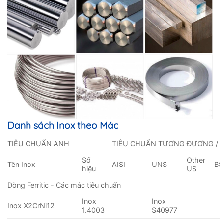
Danh sách Inox theo Mác
TIÊU CHUẨN ANH
TIÊU CHUẨN TƯƠNG ĐƯƠNG /
Số
Other
Tên Inox
AISI
UNS
B
hiệu
US
Dòng Ferritic - Các mác tiêu chuẩn
Inox
Inox
Inox X2CrNi12
1.4003
S40977