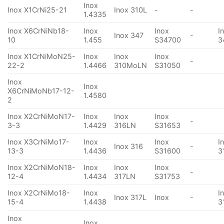
Inox
Inox X1CrNi25-21
Inox 310L
-
-
1.4335
Inox X6CrNiNb18-
Inox
Inox
I
Inox 347
-
10
1.455
S34700
3
Inox X1CrNiMoN25-
Inox
Inox
Inox
-
22-2
1.4466
310MoLN
S31050
Inox
Inox
X6CrNiMoNb17-12-
1.4580
2
Inox X2CrNiMoN17-
Inox
Inox
Inox
-
3-3
1.4429
316LN
S31653
Inox X3CrNiMo17-
Inox
Inox
I
Inox 316
-
13-3
1.4436
S31600
3
Inox X2CrNiMoN18-
Inox
Inox
Inox
-
12-4
1.4434
317LN
S31753
Inox X2CrNiMo18-
Inox
I
Inox 317L
Inox
-
15-4
1.4438
3
Inox
Inox