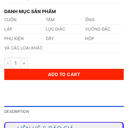
DANH MỤC SẢN PHẨM
CUỘN
TẤM
ỐNG
LÁP
LỤC GIÁC
VUÔNG ĐẶC
PHỤ KIỆN
DÂY
HỘP
VÀ CÁC LOẠI KHÁC
Ống Inox (33,40 x 8 x 6000)mm quantity
ADD TO CART
DESCRIPTION