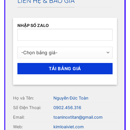
LIÊN HỆ & BÁO GIÁ
NHẬP SỐ ZALO
Họ và Tên:
Nguyễn Đức Toàn
Số Điện Thoại:
0902.456.316
Email:
toaninoxtitan@gmail.com
Web:
kimloaiviet.com