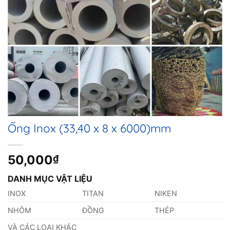
Ống Inox (33,40 x 8 x 6000)mm
50,000
₫
DANH MỤC VẬT LIỆU
INOX
TITAN
NIKEN
NHÔM
ĐỒNG
THÉP
VÀ CÁC LOẠI KHÁC