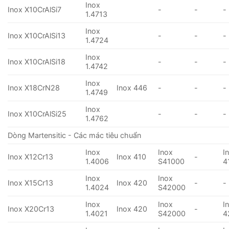
Inox
Inox X10CrAlSi7
-
-
-
1.4713
Inox
Inox X10CrAlSi13
-
-
-
1.4724
Inox
Inox X10CrAlSi18
-
-
-
1.4742
Inox
Inox X18CrN28
Inox 446
-
-
-
1.4749
Inox
Inox X10CrAlSi25
-
-
-
1.4762
Dòng Martensitic - Các mác tiêu chuẩn
Inox
Inox
I
Inox X12Cr13
Inox 410
-
1.4006
S41000
4
Inox
Inox
Inox X15Cr13
Inox 420
-
-
1.4024
S42000
Inox
Inox
I
Inox X20Cr13
Inox 420
-
1.4021
S42000
4