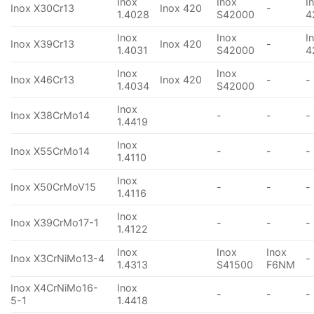
Inox
Inox
I
Inox X30Cr13
Inox 420
-
1.4028
S42000
4
Inox
Inox
I
Inox X39Cr13
Inox 420
-
1.4031
S42000
4
Inox
Inox
Inox X46Cr13
Inox 420
-
-
1.4034
S42000
Inox
Inox X38CrMo14
-
-
-
1.4419
Inox
Inox X55CrMo14
-
-
-
1.4110
Inox
Inox X50CrMoV15
-
-
-
1.4116
Inox
Inox X39CrMo17-1
-
-
-
1.4122
Inox
Inox
Inox
Inox X3CrNiMo13-4
-
1.4313
S41500
F6NM
Inox X4CrNiMo16-
Inox
-
-
-
5-1
1.4418