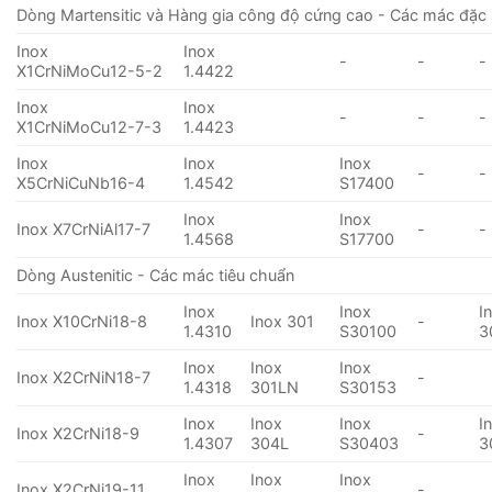
Dòng Martensitic và Hàng gia công độ cứng cao - Các mác đặc 
Inox
Inox
-
-
-
X1CrNiMoCu12-5-2
1.4422
Inox
Inox
-
-
-
X1CrNiMoCu12-7-3
1.4423
Inox
Inox
Inox
-
-
X5CrNiCuNb16-4
1.4542
S17400
Inox
Inox
Inox X7CrNiAl17-7
-
-
1.4568
S17700
Dòng Austenitic - Các mác tiêu chuẩn
Inox
Inox
I
Inox X10CrNi18-8
Inox 301
-
1.4310
S30100
3
Inox
Inox
Inox
Inox X2CrNiN18-7
-
1.4318
301LN
S30153
Inox
Inox
Inox
I
Inox X2CrNi18-9
-
1.4307
304L
S30403
3
Inox
Inox
Inox
Inox X2CrNi19-11
-