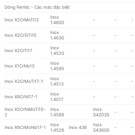
Dòng Ferritic - Các mác đặc biệt
Inox
Inox X2CrMnTi12
-
-
-
1.4600
Inox
Inox X2CrSiTi15
-
-
-
1.4630
Inox
Inox X2CrTi17
-
-
-
1.4520
Inox
Inox X1CrNb15
-
-
-
1.4595
Inox
Inox X2CrMoTi17-1
-
-
-
1.4513
Inox
Inox X6CrNi17-1
-
-
-
1.4017
Inox X5CrNiMoTi15-
Inox
Inox
-
-
2
1.4589
S42035
Inox
Inox
Inox X6CrMoNb17-1
Inox 436
-
-
1.4526
S43600