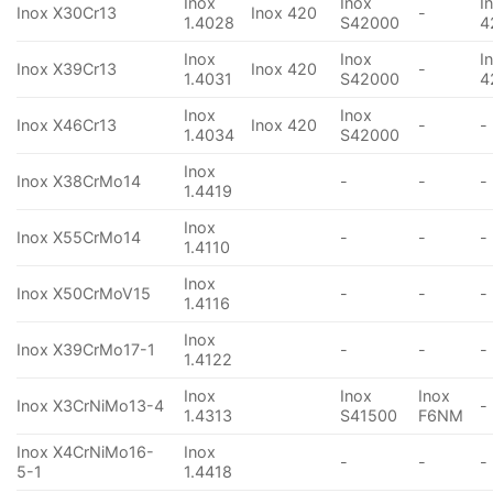
Inox
Inox
I
Inox X30Cr13
Inox 420
-
1.4028
S42000
4
Inox
Inox
I
Inox X39Cr13
Inox 420
-
1.4031
S42000
4
Inox
Inox
Inox X46Cr13
Inox 420
-
-
1.4034
S42000
Inox
Inox X38CrMo14
-
-
-
1.4419
Inox
Inox X55CrMo14
-
-
-
1.4110
Inox
Inox X50CrMoV15
-
-
-
1.4116
Inox
Inox X39CrMo17-1
-
-
-
1.4122
Inox
Inox
Inox
Inox X3CrNiMo13-4
-
1.4313
S41500
F6NM
Inox X4CrNiMo16-
Inox
-
-
-
5-1
1.4418