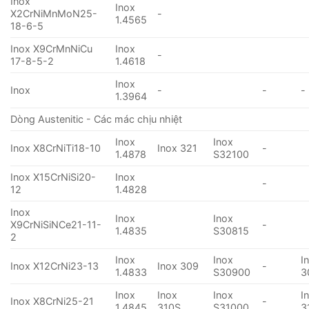
Inox
Inox
X2CrNiMnMoN25-
-
1.4565
18-6-5
Inox X9CrMnNiCu
Inox
-
17-8-5-2
1.4618
Inox
Inox
-
-
-
1.3964
Dòng Austenitic - Các mác chịu nhiệt
Inox
Inox
Inox X8CrNiTi18-10
Inox 321
-
1.4878
S32100
Inox X15CrNiSi20-
Inox
-
12
1.4828
Inox
Inox
Inox
X9CrNiSiNCe21-11-
-
1.4835
S30815
2
Inox
Inox
I
Inox X12CrNi23-13
Inox 309
-
1.4833
S30900
3
Inox
Inox
Inox
I
Inox X8CrNi25-21
-
1.4845
310S
S31000
3