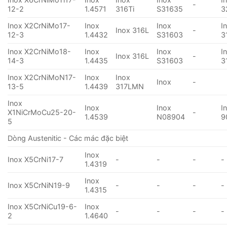
-
12-2
1.4571
316Ti
S31635
3
Inox X2CrNiMo17-
Inox
Inox
I
Inox 316L
-
12-3
1.4432
S31603
3
Inox X2CrNiMo18-
Inox
Inox
I
Inox 316L
-
14-3
1.4435
S31603
3
Inox X2CrNiMoN17-
Inox
Inox
Inox
-
13-5
1.4439
317LMN
Inox
Inox
Inox
I
X1NiCrMoCu25-20-
-
1.4539
N08904
9
5
Dòng Austenitic - Các mác đặc biệt
Inox
Inox X5CrNi17-7
-
-
-
-
1.4319
Inox
Inox X5CrNiN19-9
-
-
-
-
1.4315
Inox X5CrNiCu19-6-
Inox
-
-
-
-
2
1.4640