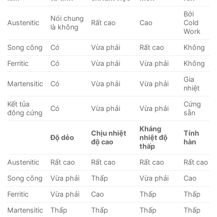
Bởi
Nói chung
Austenitic
Rất cao
Cao
Cold
là không
Work
Song công
Có
Vừa phải
Rất cao
Không
Ferritic
Có
Vừa phải
Vừa phải
Không
Gia
Martensitic
Có
Vừa phải
Vừa phải
nhiệt
Kết tủa
Cứng
Có
Vừa phải
Vừa phải
đông cứng
sẵn
Kháng
Chịu nhiệt
Tính
Độ dẻo
nhiệt độ
độ cao
hàn
thấp
Austenitic
Rất cao
Rất cao
Rất cao
Rất cao
Song công
Vừa phải
Thấp
Vừa phải
Cao
Ferritic
Vừa phải
Cao
Thấp
Thấp
Martensitic
Thấp
Thấp
Thấp
Thấp