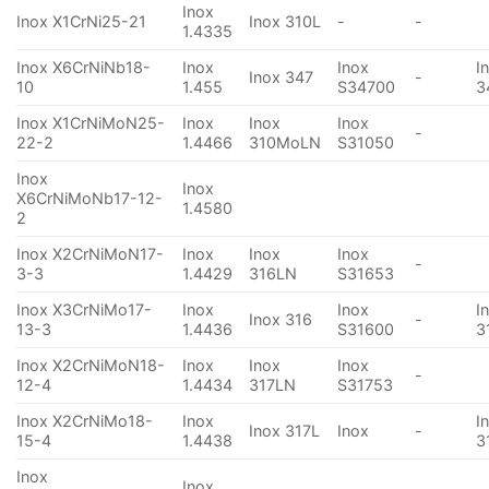
Inox
Inox X1CrNi25-21
Inox 310L
-
-
1.4335
Inox X6CrNiNb18-
Inox
Inox
I
Inox 347
-
10
1.455
S34700
3
Inox X1CrNiMoN25-
Inox
Inox
Inox
-
22-2
1.4466
310MoLN
S31050
Inox
Inox
X6CrNiMoNb17-12-
1.4580
2
Inox X2CrNiMoN17-
Inox
Inox
Inox
-
3-3
1.4429
316LN
S31653
Inox X3CrNiMo17-
Inox
Inox
I
Inox 316
-
13-3
1.4436
S31600
3
Inox X2CrNiMoN18-
Inox
Inox
Inox
-
12-4
1.4434
317LN
S31753
Inox X2CrNiMo18-
Inox
I
Inox 317L
Inox
-
15-4
1.4438
3
Inox
Inox