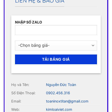
LIÊN HỆ & BÁO GIÁ
NHẬP SỐ ZALO
Họ và Tên:
Nguyễn Đức Toàn
Số Điện Thoại:
0902.456.316
Email:
toaninoxtitan@gmail.com
Web:
kimloaiviet.com