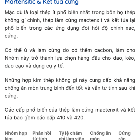
Martensitic & Kết tủa cứng
Mặc dù là loại thép ít phổ biến nhất trong bốn họ thép
không gỉ chính, thép làm cứng mactenxit và kết tủa lại
phổ biến trong các ứng dụng đòi hỏi độ chính xác,
cứng.
Có thể ủ và làm cứng do có thêm cacbon, làm cho
Nhóm này trở thành lựa chọn hàng đầu cho dao, kéo,
dao cạo và dụng cụ y tế.
Những hợp kim thép không gỉ này cung cấp khả năng
chống ăn mòn trung bình đến tốt và vẫn từ tính sau khi
cứng.
Các cấp phổ biến của thép làm cứng mactenxit và kết
tủa bao gồm các cấp 410 và 420.
Nhóm hợp
Phản hồi
Tỷ lệ chăm
Chống ăn
Cứng
kim
từ tính
chỉ làm việc
mòn
rắn