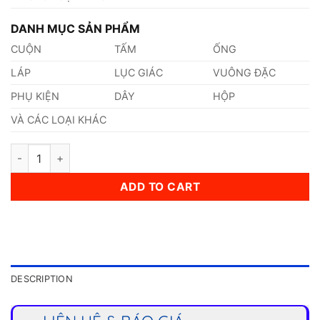
DANH MỤC SẢN PHẨM
CUỘN
TẤM
ỐNG
LÁP
LỤC GIÁC
VUÔNG ĐẶC
PHỤ KIỆN
DÂY
HỘP
VÀ CÁC LOẠI KHÁC
Ống Inox (609,6 x 20 x 6000)mm quantity
ADD TO CART
DESCRIPTION