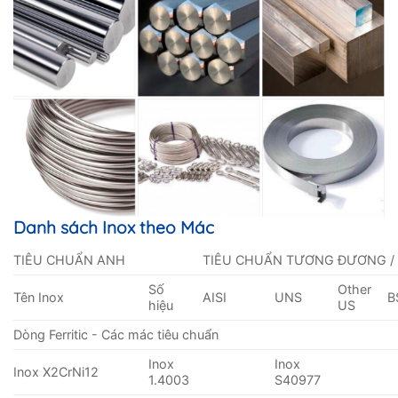
Danh sách Inox theo Mác
TIÊU CHUẨN ANH
TIÊU CHUẨN TƯƠNG ĐƯƠNG /
Số
Other
Tên Inox
AISI
UNS
B
hiệu
US
Dòng Ferritic - Các mác tiêu chuẩn
Inox
Inox
Inox X2CrNi12
1.4003
S40977