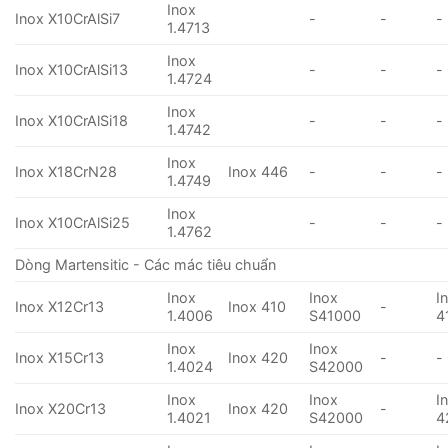
Inox
Inox X10CrAlSi7
-
-
-
1.4713
Inox
Inox X10CrAlSi13
-
-
-
1.4724
Inox
Inox X10CrAlSi18
-
-
-
1.4742
Inox
Inox X18CrN28
Inox 446
-
-
-
1.4749
Inox
Inox X10CrAlSi25
-
-
-
1.4762
Dòng Martensitic - Các mác tiêu chuẩn
Inox
Inox
I
Inox X12Cr13
Inox 410
-
1.4006
S41000
4
Inox
Inox
Inox X15Cr13
Inox 420
-
-
1.4024
S42000
Inox
Inox
I
Inox X20Cr13
Inox 420
-
1.4021
S42000
4