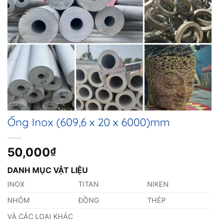
Ống Inox (609,6 x 20 x 6000)mm
50,000
₫
DANH MỤC VẬT LIỆU
INOX
TITAN
NIKEN
NHÔM
ĐỒNG
THÉP
VÀ CÁC LOẠI KHÁC