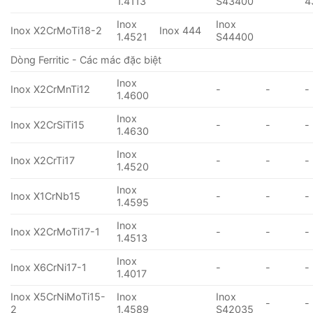
1.4113
S43400
4
Inox
Inox
Inox X2CrMoTi18-2
Inox 444
1.4521
S44400
Dòng Ferritic - Các mác đặc biệt
Inox
Inox X2CrMnTi12
-
-
-
1.4600
Inox
Inox X2CrSiTi15
-
-
-
1.4630
Inox
Inox X2CrTi17
-
-
-
1.4520
Inox
Inox X1CrNb15
-
-
-
1.4595
Inox
Inox X2CrMoTi17-1
-
-
-
1.4513
Inox
Inox X6CrNi17-1
-
-
-
1.4017
Inox X5CrNiMoTi15-
Inox
Inox
-
-
2
1.4589
S42035