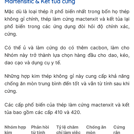
Martensitic & Kết tủa cứng
Mặc dù là loại thép ít phổ biến nhất trong bốn họ thép
không gỉ chính, thép làm cứng mactenxit và kết tủa lại
phổ biến trong các ứng dụng đòi hỏi độ chính xác,
cứng.
Có thể ủ và làm cứng do có thêm cacbon, làm cho
Nhóm này trở thành lựa chọn hàng đầu cho dao, kéo,
dao cạo và dụng cụ y tế.
Những hợp kim thép không gỉ này cung cấp khả năng
chống ăn mòn trung bình đến tốt và vẫn từ tính sau khi
cứng.
Các cấp phổ biến của thép làm cứng mactenxit và kết
tủa bao gồm các cấp 410 và 420.
Nhóm hợp
Phản hồi
Tỷ lệ chăm
Chống ăn
Cứng
kim
từ tính
chỉ làm việc
mòn
rắn