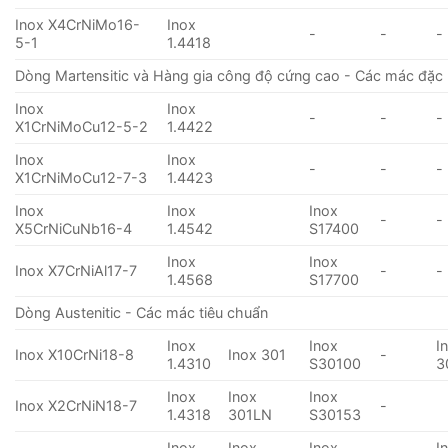
Inox X4CrNiMo16-
Inox
-
-
-
5-1
1.4418
Dòng Martensitic và Hàng gia công độ cứng cao - Các mác đặc 
Inox
Inox
-
-
-
X1CrNiMoCu12-5-2
1.4422
Inox
Inox
-
-
-
X1CrNiMoCu12-7-3
1.4423
Inox
Inox
Inox
-
-
X5CrNiCuNb16-4
1.4542
S17400
Inox
Inox
Inox X7CrNiAl17-7
-
-
1.4568
S17700
Dòng Austenitic - Các mác tiêu chuẩn
Inox
Inox
I
Inox X10CrNi18-8
Inox 301
-
1.4310
S30100
3
Inox
Inox
Inox
Inox X2CrNiN18-7
-
1.4318
301LN
S30153
Inox
Inox
Inox
I