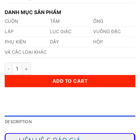
DANH MỤC SẢN PHẨM
CUỘN
TẤM
ỐNG
LÁP
LỤC GIÁC
VUÔNG ĐẶC
PHỤ KIỆN
DÂY
HỘP
VÀ CÁC LOẠI KHÁC
Tê Inox 310s quantity
ADD TO CART
DESCRIPTION