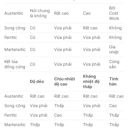
Bởi
Nói chung
Austenitic
Rất cao
Cao
Cold
là không
Work
Song công
Có
Vừa phải
Rất cao
Không
Ferritic
Có
Vừa phải
Vừa phải
Không
Gia
Martensitic
Có
Vừa phải
Vừa phải
nhiệt
Kết tủa
Cứng
Có
Vừa phải
Vừa phải
đông cứng
sẵn
Kháng
Chịu nhiệt
Tính
Độ dẻo
nhiệt độ
độ cao
hàn
thấp
Austenitic
Rất cao
Rất cao
Rất cao
Rất cao
Song công
Vừa phải
Thấp
Vừa phải
Cao
Ferritic
Vừa phải
Cao
Thấp
Thấp
Martensitic
Thấp
Thấp
Thấp
Thấp