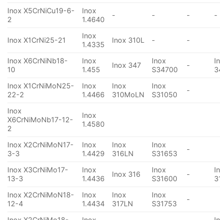
Inox X5CrNiCu19-6-
Inox
-
-
-
-
2
1.4640
Inox
Inox X1CrNi25-21
Inox 310L
-
-
1.4335
Inox X6CrNiNb18-
Inox
Inox
I
Inox 347
-
10
1.455
S34700
3
Inox X1CrNiMoN25-
Inox
Inox
Inox
-
22-2
1.4466
310MoLN
S31050
Inox
Inox
X6CrNiMoNb17-12-
1.4580
2
Inox X2CrNiMoN17-
Inox
Inox
Inox
-
3-3
1.4429
316LN
S31653
Inox X3CrNiMo17-
Inox
Inox
I
Inox 316
-
13-3
1.4436
S31600
3
Inox X2CrNiMoN18-
Inox
Inox
Inox
-
12-4
1.4434
317LN
S31753
Inox X2CrNiMo18-
Inox
I