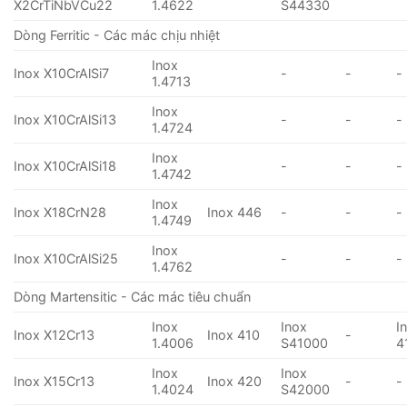
X2CrTiNbVCu22
1.4622
S44330
Dòng Ferritic - Các mác chịu nhiệt
Inox
Inox X10CrAlSi7
-
-
-
1.4713
Inox
Inox X10CrAlSi13
-
-
-
1.4724
Inox
Inox X10CrAlSi18
-
-
-
1.4742
Inox
Inox X18CrN28
Inox 446
-
-
-
1.4749
Inox
Inox X10CrAlSi25
-
-
-
1.4762
Dòng Martensitic - Các mác tiêu chuẩn
Inox
Inox
I
Inox X12Cr13
Inox 410
-
1.4006
S41000
4
Inox
Inox
Inox X15Cr13
Inox 420
-
-
1.4024
S42000