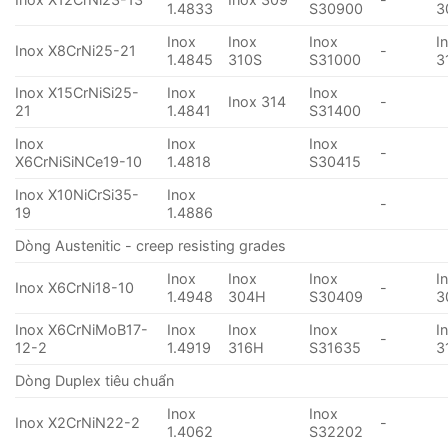
1.4833
S30900
3
Inox
Inox
Inox
I
Inox X8CrNi25-21
-
1.4845
310S
S31000
3
Inox X15CrNiSi25-
Inox
Inox
Inox 314
-
21
1.4841
S31400
Inox
Inox
Inox
-
X6CrNiSiNCe19-10
1.4818
S30415
Inox X10NiCrSi35-
Inox
-
19
1.4886
Dòng Austenitic - creep resisting grades
Inox
Inox
Inox
I
Inox X6CrNi18-10
-
1.4948
304H
S30409
3
Inox X6CrNiMoB17-
Inox
Inox
Inox
I
-
12-2
1.4919
316H
S31635
3
Dòng Duplex tiêu chuẩn
Inox
Inox
Inox X2CrNiN22-2
-
1.4062
S32202