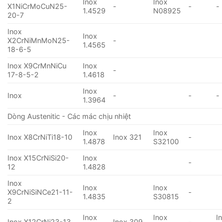
Inox
Inox
X1NiCrMoCuN25-
-
-
-
1.4529
N08925
20-7
Inox
Inox
X2CrNiMnMoN25-
-
1.4565
18-6-5
Inox X9CrMnNiCu
Inox
-
17-8-5-2
1.4618
Inox
Inox
-
-
-
1.3964
Dòng Austenitic - Các mác chịu nhiệt
Inox
Inox
Inox X8CrNiTi18-10
Inox 321
-
1.4878
S32100
Inox X15CrNiSi20-
Inox
-
12
1.4828
Inox
Inox
Inox
X9CrNiSiNCe21-11-
-
1.4835
S30815
2
Inox
Inox
I
Inox X12CrNi23-13
Inox 309
-