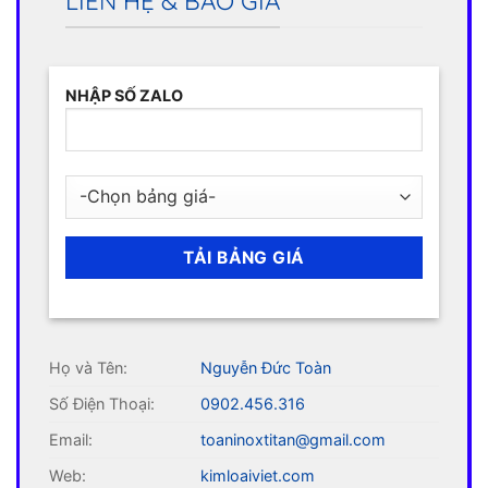
LIÊN HỆ & BÁO GIÁ
NHẬP SỐ ZALO
Họ và Tên:
Nguyễn Đức Toàn
Số Điện Thoại:
0902.456.316
Email:
toaninoxtitan@gmail.com
Web:
kimloaiviet.com