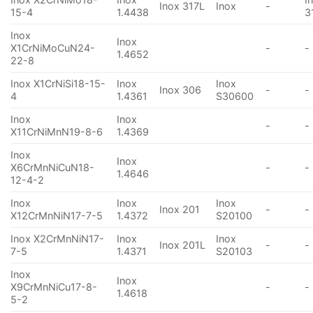
Inox 317L
Inox
-
15-4
1.4438
3
Inox
Inox
X1CrNiMoCuN24-
-
-
1.4652
22-8
Inox X1CrNiSi18-15-
Inox
Inox
Inox 306
-
-
4
1.4361
S30600
Inox
Inox
-
-
X11CrNiMnN19-8-6
1.4369
Inox
Inox
X6CrMnNiCuN18-
-
-
1.4646
12-4-2
Inox
Inox
Inox
Inox 201
-
-
X12CrMnNiN17-7-5
1.4372
S20100
Inox X2CrMnNiN17-
Inox
Inox
Inox 201L
-
-
7-5
1.4371
S20103
Inox
Inox
X9CrMnNiCu17-8-
-
-
1.4618
5-2