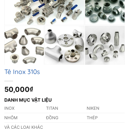
Tê Inox 310s
50,000
₫
DANH MỤC VẬT LIỆU
INOX
TITAN
NIKEN
NHÔM
ĐỒNG
THÉP
VÀ CÁC LOẠI KHÁC