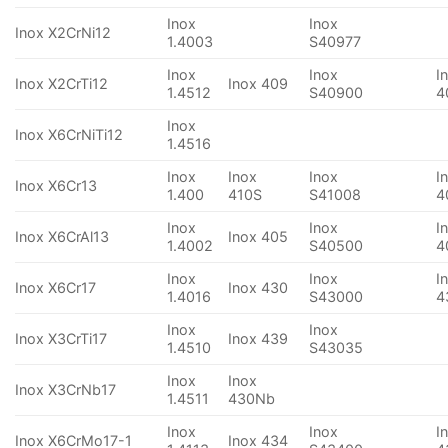
Inox
Inox
Inox X2CrNi12
1.4003
S40977
Inox
Inox
I
Inox X2CrTi12
Inox 409
1.4512
S40900
4
Inox
Inox X6CrNiTi12
1.4516
Inox
Inox
Inox
I
Inox X6Cr13
1.400
410S
S41008
4
Inox
Inox
I
Inox X6CrAl13
Inox 405
1.4002
S40500
4
Inox
Inox
I
Inox X6Cr17
Inox 430
1.4016
S43000
4
Inox
Inox
Inox X3CrTi17
Inox 439
1.4510
S43035
Inox
Inox
Inox X3CrNb17
1.4511
430Nb
Inox
Inox
I
Inox X6CrMo17-1
Inox 434