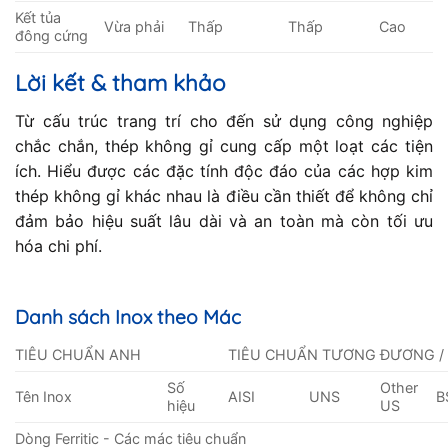
Kết tủa
Vừa phải
Thấp
Thấp
Cao
đông cứng
Lời kết & tham khảo
Từ cấu trúc trang trí cho đến sử dụng công nghiệp
chắc chắn, thép không gỉ cung cấp một loạt các tiện
ích. Hiểu được các đặc tính độc đáo của các hợp kim
thép không gỉ khác nhau là điều cần thiết để không chỉ
đảm bảo hiệu suất lâu dài và an toàn mà còn tối ưu
hóa chi phí.
Danh sách Inox theo Mác
TIÊU CHUẨN ANH
TIÊU CHUẨN TƯƠNG ĐƯƠNG /
Số
Other
Tên Inox
AISI
UNS
B
hiệu
US
Dòng Ferritic - Các mác tiêu chuẩn