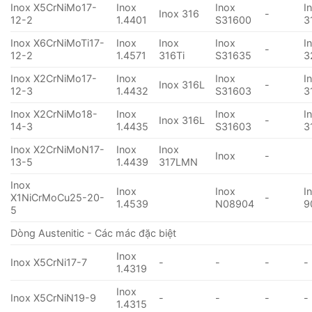
Inox X5CrNiMo17-
Inox
Inox
I
Inox 316
-
12-2
1.4401
S31600
3
Inox X6CrNiMoTi17-
Inox
Inox
Inox
I
-
12-2
1.4571
316Ti
S31635
3
Inox X2CrNiMo17-
Inox
Inox
I
Inox 316L
-
12-3
1.4432
S31603
3
Inox X2CrNiMo18-
Inox
Inox
I
Inox 316L
-
14-3
1.4435
S31603
3
Inox X2CrNiMoN17-
Inox
Inox
Inox
-
13-5
1.4439
317LMN
Inox
Inox
Inox
I
X1NiCrMoCu25-20-
-
1.4539
N08904
9
5
Dòng Austenitic - Các mác đặc biệt
Inox
Inox X5CrNi17-7
-
-
-
-
1.4319
Inox
Inox X5CrNiN19-9
-
-
-
-
1.4315