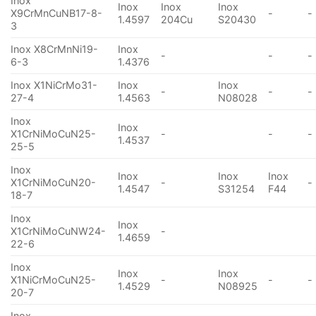
Inox
Inox
Inox
Inox
X9CrMnCuNB17-8-
-
-
1.4597
204Cu
S20430
3
Inox X8CrMnNi19-
Inox
-
-
-
6-3
1.4376
Inox X1NiCrMo31-
Inox
Inox
-
-
-
27-4
1.4563
N08028
Inox
Inox
X1CrNiMoCuN25-
-
-
-
1.4537
25-5
Inox
Inox
Inox
Inox
X1CrNiMoCuN20-
-
-
1.4547
S31254
F44
18-7
Inox
Inox
X1CrNiMoCuNW24-
-
1.4659
22-6
Inox
Inox
Inox
X1NiCrMoCuN25-
-
-
-
1.4529
N08925
20-7
Inox