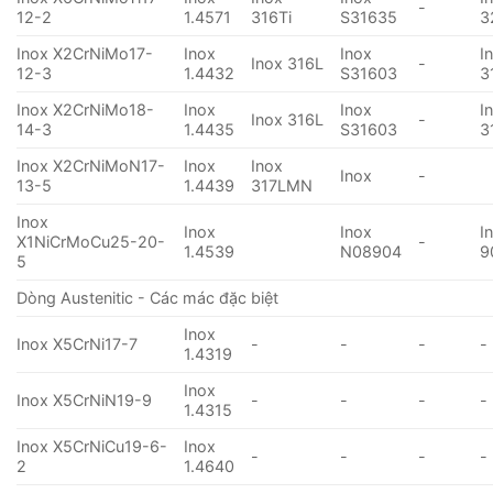
-
12-2
1.4571
316Ti
S31635
3
Inox X2CrNiMo17-
Inox
Inox
I
Inox 316L
-
12-3
1.4432
S31603
3
Inox X2CrNiMo18-
Inox
Inox
I
Inox 316L
-
14-3
1.4435
S31603
3
Inox X2CrNiMoN17-
Inox
Inox
Inox
-
13-5
1.4439
317LMN
Inox
Inox
Inox
I
X1NiCrMoCu25-20-
-
1.4539
N08904
9
5
Dòng Austenitic - Các mác đặc biệt
Inox
Inox X5CrNi17-7
-
-
-
-
1.4319
Inox
Inox X5CrNiN19-9
-
-
-
-
1.4315
Inox X5CrNiCu19-6-
Inox
-
-
-
-
2
1.4640