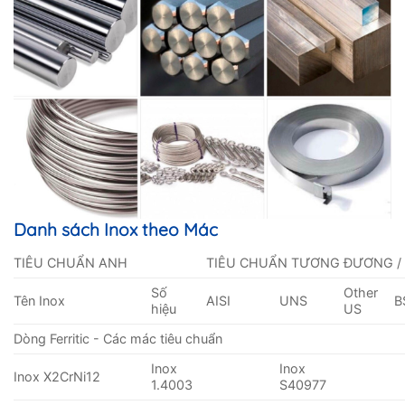
Danh sách Inox theo Mác
TIÊU CHUẨN ANH
TIÊU CHUẨN TƯƠNG ĐƯƠNG /
Số
Other
Tên Inox
AISI
UNS
B
hiệu
US
Dòng Ferritic - Các mác tiêu chuẩn
Inox
Inox
Inox X2CrNi12
1.4003
S40977