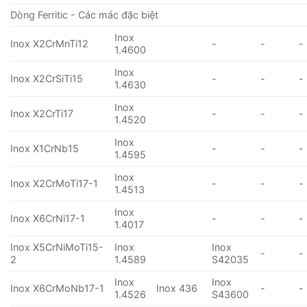
Dòng Ferritic - Các mác đặc biệt
Inox
Inox X2CrMnTi12
-
-
-
1.4600
Inox
Inox X2CrSiTi15
-
-
-
1.4630
Inox
Inox X2CrTi17
-
-
-
1.4520
Inox
Inox X1CrNb15
-
-
-
1.4595
Inox
Inox X2CrMoTi17-1
-
-
-
1.4513
Inox
Inox X6CrNi17-1
-
-
-
1.4017
Inox X5CrNiMoTi15-
Inox
Inox
-
-
2
1.4589
S42035
Inox
Inox
Inox X6CrMoNb17-1
Inox 436
-
-
1.4526
S43600