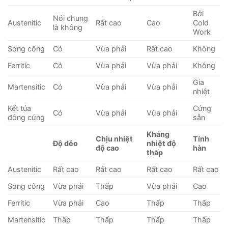
Bởi
Nói chung
Austenitic
Rất cao
Cao
Cold
là không
Work
Song công
Có
Vừa phải
Rất cao
Không
Ferritic
Có
Vừa phải
Vừa phải
Không
Gia
Martensitic
Có
Vừa phải
Vừa phải
nhiệt
Kết tủa
Cứng
Có
Vừa phải
Vừa phải
đông cứng
sẵn
Kháng
Chịu nhiệt
Tính
Độ dẻo
nhiệt độ
độ cao
hàn
thấp
Austenitic
Rất cao
Rất cao
Rất cao
Rất cao
Song công
Vừa phải
Thấp
Vừa phải
Cao
Ferritic
Vừa phải
Cao
Thấp
Thấp
Martensitic
Thấp
Thấp
Thấp
Thấp