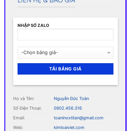
LIÊN HỆ & BÁO GIÁ
NHẬP SỐ ZALO
Họ và Tên:
Nguyễn Đức Toàn
Số Điện Thoại:
0902.456.316
Email:
toaninoxtitan@gmail.com
Web:
kimloaiviet.com