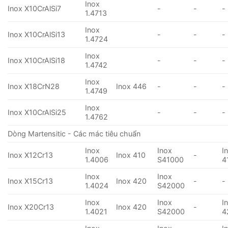
Inox
Inox X10CrAlSi7
-
-
-
1.4713
Inox
Inox X10CrAlSi13
-
-
-
1.4724
Inox
Inox X10CrAlSi18
-
-
-
1.4742
Inox
Inox X18CrN28
Inox 446
-
-
-
1.4749
Inox
Inox X10CrAlSi25
-
-
-
1.4762
Dòng Martensitic - Các mác tiêu chuẩn
Inox
Inox
I
Inox X12Cr13
Inox 410
-
1.4006
S41000
4
Inox
Inox
Inox X15Cr13
Inox 420
-
-
1.4024
S42000
Inox
Inox
I
Inox X20Cr13
Inox 420
-
1.4021
S42000
4