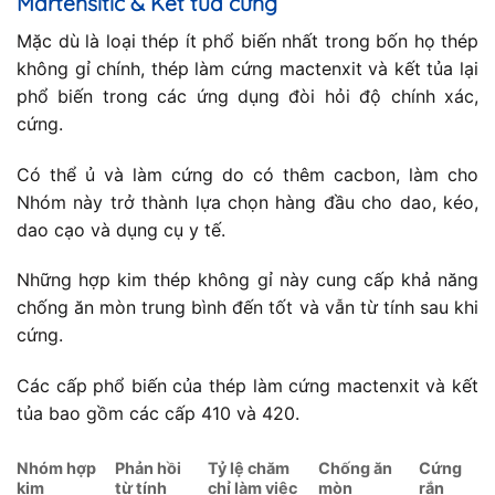
Martensitic & Kết tủa cứng
Mặc dù là loại thép ít phổ biến nhất trong bốn họ thép
không gỉ chính, thép làm cứng mactenxit và kết tủa lại
phổ biến trong các ứng dụng đòi hỏi độ chính xác,
cứng.
Có thể ủ và làm cứng do có thêm cacbon, làm cho
Nhóm này trở thành lựa chọn hàng đầu cho dao, kéo,
dao cạo và dụng cụ y tế.
Những hợp kim thép không gỉ này cung cấp khả năng
chống ăn mòn trung bình đến tốt và vẫn từ tính sau khi
cứng.
Các cấp phổ biến của thép làm cứng mactenxit và kết
tủa bao gồm các cấp 410 và 420.
Nhóm hợp
Phản hồi
Tỷ lệ chăm
Chống ăn
Cứng
kim
từ tính
chỉ làm việc
mòn
rắn