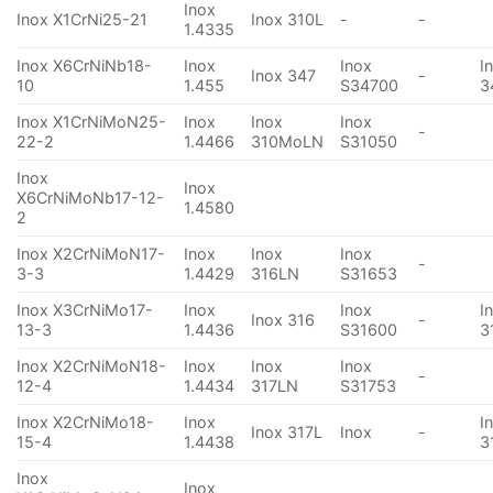
Inox
Inox X1CrNi25-21
Inox 310L
-
-
1.4335
Inox X6CrNiNb18-
Inox
Inox
I
Inox 347
-
10
1.455
S34700
3
Inox X1CrNiMoN25-
Inox
Inox
Inox
-
22-2
1.4466
310MoLN
S31050
Inox
Inox
X6CrNiMoNb17-12-
1.4580
2
Inox X2CrNiMoN17-
Inox
Inox
Inox
-
3-3
1.4429
316LN
S31653
Inox X3CrNiMo17-
Inox
Inox
I
Inox 316
-
13-3
1.4436
S31600
3
Inox X2CrNiMoN18-
Inox
Inox
Inox
-
12-4
1.4434
317LN
S31753
Inox X2CrNiMo18-
Inox
I
Inox 317L
Inox
-
15-4
1.4438
3
Inox
Inox