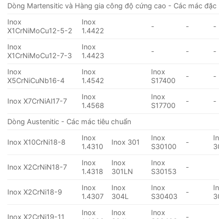
Dòng Martensitic và Hàng gia công độ cứng cao - Các mác đặc 
Inox
Inox
-
-
-
X1CrNiMoCu12-5-2
1.4422
Inox
Inox
-
-
-
X1CrNiMoCu12-7-3
1.4423
Inox
Inox
Inox
-
-
X5CrNiCuNb16-4
1.4542
S17400
Inox
Inox
Inox X7CrNiAl17-7
-
-
1.4568
S17700
Dòng Austenitic - Các mác tiêu chuẩn
Inox
Inox
I
Inox X10CrNi18-8
Inox 301
-
1.4310
S30100
3
Inox
Inox
Inox
Inox X2CrNiN18-7
-
1.4318
301LN
S30153
Inox
Inox
Inox
I
Inox X2CrNi18-9
-
1.4307
304L
S30403
3
Inox
Inox
Inox
Inox X2CrNi19-11
-