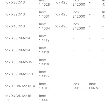
Inox
Inox
I
Inox X30Cr13
Inox 420
-
1.4028
S42000
4
Inox
Inox
I
Inox X39Cr13
Inox 420
-
1.4031
S42000
4
Inox
Inox
Inox X46Cr13
Inox 420
-
-
1.4034
S42000
Inox
Inox X38CrMo14
-
-
-
1.4419
Inox
Inox X55CrMo14
-
-
-
1.4110
Inox
Inox X50CrMoV15
-
-
-
1.4116
Inox
Inox X39CrMo17-1
-
-
-
1.4122
Inox
Inox
Inox
Inox X3CrNiMo13-4
-
1.4313
S41500
F6NM
Inox X4CrNiMo16-
Inox
-
-
-
5-1
1.4418