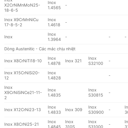
Inox
X2CrNiMnMoN25-
-
1.4565
18-6-5
Inox X9CrMnNiCu
Inox
-
17-8-5-2
1.4618
Inox
Inox
-
-
-
1.3964
Dòng Austenitic - Các mác chịu nhiệt
Inox
Inox
Inox X8CrNiTi18-10
Inox 321
-
1.4878
S32100
Inox X15CrNiSi20-
Inox
-
12
1.4828
Inox
Inox
Inox
X9CrNiSiNCe21-11-
-
1.4835
S30815
2
Inox
Inox
I
Inox X12CrNi23-13
Inox 309
-
1.4833
S30900
3
Inox
Inox
Inox
I
Inox X8CrNi25-21
-
1.4845
310S
S31000
3