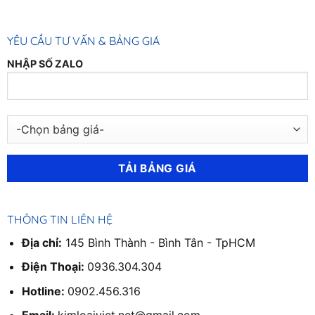
250,000₫.
150,000₫.
80,000₫.
60,000₫.
YÊU CẦU TƯ VẤN & BẢNG GIÁ
NHẬP SỐ ZALO
THÔNG TIN LIÊN HỆ
Địa chỉ:
145 Bình Thành - Bình Tân - TpHCM
Điện Thoại:
0936.304.304
Hotline:
0902.456.316