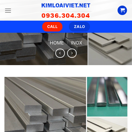
Skip
to
content
CALL
ZALO
HOME
/
INOX