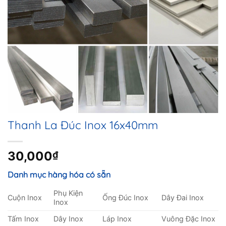
Thanh La Đúc Inox 16x40mm
30,000
₫
Danh mục hàng hóa có sẵn
Phụ Kiện
Cuộn Inox
Ống Đúc Inox
Dây Đai Inox
Inox
Tấm Inox
Dây Inox
Láp Inox
Vuông Đặc Inox