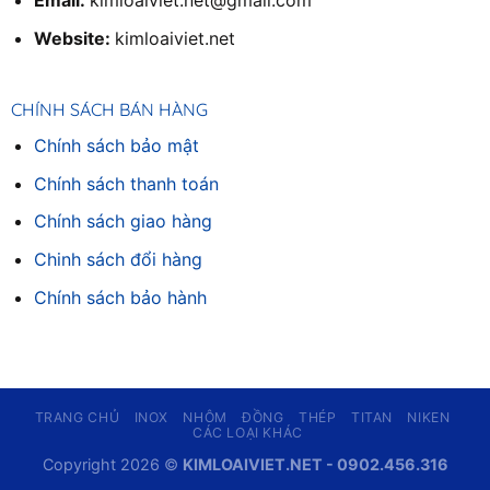
Email:
kimloaiviet.net@gmail.com
Website:
kimloaiviet.net
CHÍNH SÁCH BÁN HÀNG
Chính sách bảo mật
Chính sách thanh toán
Chính sách giao hàng
Chinh sách đổi hàng
Chính sách bảo hành
TRANG CHỦ
INOX
NHÔM
ĐỒNG
THÉP
TITAN
NIKEN
CÁC LOẠI KHÁC
Copyright 2026 ©
KIMLOAIVIET.NET - 0902.456.316