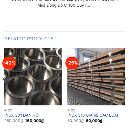
Mua Đồng Đỏ C1100 Qúy [...]
RELATED PRODUCTS
-40%
-25%
INOX
INOX
INOX 301 ĐÀN HỒI
INOX 316 GIÁ RẺ CÁC LOẠI
Original
Current
Original
Current
250,000
₫
150,000
₫
80,000
₫
60,000
₫
price
price
price
price
was:
is:
was:
is: