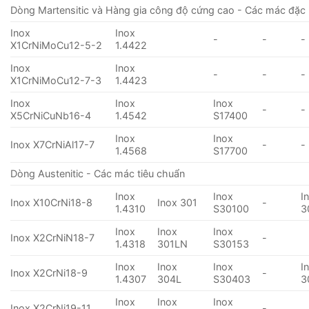
Dòng Martensitic và Hàng gia công độ cứng cao - Các mác đặc 
Inox
Inox
-
-
-
X1CrNiMoCu12-5-2
1.4422
Inox
Inox
-
-
-
X1CrNiMoCu12-7-3
1.4423
Inox
Inox
Inox
-
-
X5CrNiCuNb16-4
1.4542
S17400
Inox
Inox
Inox X7CrNiAl17-7
-
-
1.4568
S17700
Dòng Austenitic - Các mác tiêu chuẩn
Inox
Inox
I
Inox X10CrNi18-8
Inox 301
-
1.4310
S30100
3
Inox
Inox
Inox
Inox X2CrNiN18-7
-
1.4318
301LN
S30153
Inox
Inox
Inox
I
Inox X2CrNi18-9
-
1.4307
304L
S30403
3
Inox
Inox
Inox
Inox X2CrNi19-11
-