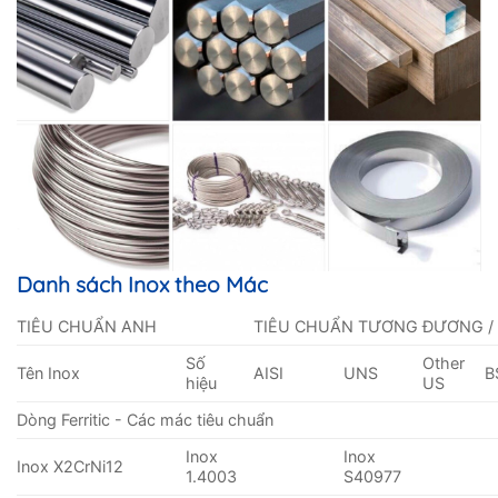
Danh sách Inox theo Mác
TIÊU CHUẨN ANH
TIÊU CHUẨN TƯƠNG ĐƯƠNG /
Số
Other
Tên Inox
AISI
UNS
B
hiệu
US
Dòng Ferritic - Các mác tiêu chuẩn
Inox
Inox
Inox X2CrNi12
1.4003
S40977