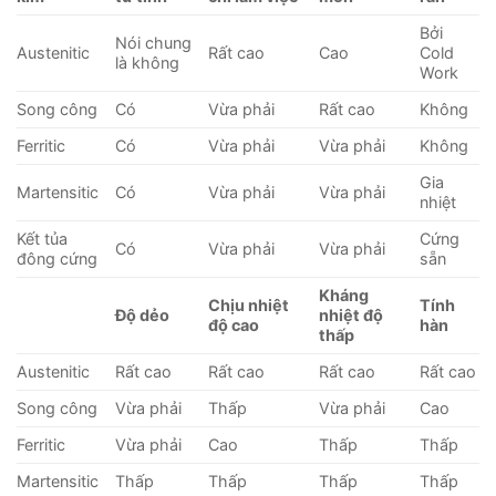
Bởi
Nói chung
Austenitic
Rất cao
Cao
Cold
là không
Work
Song công
Có
Vừa phải
Rất cao
Không
Ferritic
Có
Vừa phải
Vừa phải
Không
Gia
Martensitic
Có
Vừa phải
Vừa phải
nhiệt
Kết tủa
Cứng
Có
Vừa phải
Vừa phải
đông cứng
sẵn
Kháng
Chịu nhiệt
Tính
Độ dẻo
nhiệt độ
độ cao
hàn
thấp
Austenitic
Rất cao
Rất cao
Rất cao
Rất cao
Song công
Vừa phải
Thấp
Vừa phải
Cao
Ferritic
Vừa phải
Cao
Thấp
Thấp
Martensitic
Thấp
Thấp
Thấp
Thấp