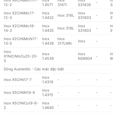
Inox X6CrNiMoTi17-
Inox
Inox
Inox
I
-
12-2
1.4571
316Ti
S31635
3
Inox X2CrNiMo17-
Inox
Inox
I
Inox 316L
-
12-3
1.4432
S31603
3
Inox X2CrNiMo18-
Inox
Inox
I
Inox 316L
-
14-3
1.4435
S31603
3
Inox X2CrNiMoN17-
Inox
Inox
Inox
-
13-5
1.4439
317LMN
Inox
Inox
Inox
I
X1NiCrMoCu25-20-
-
1.4539
N08904
9
5
Dòng Austenitic - Các mác đặc biệt
Inox
Inox X5CrNi17-7
-
-
-
-
1.4319
Inox
Inox X5CrNiN19-9
-
-
-
-
1.4315
Inox X5CrNiCu19-6-
Inox
-
-
-
-
2
1.4640