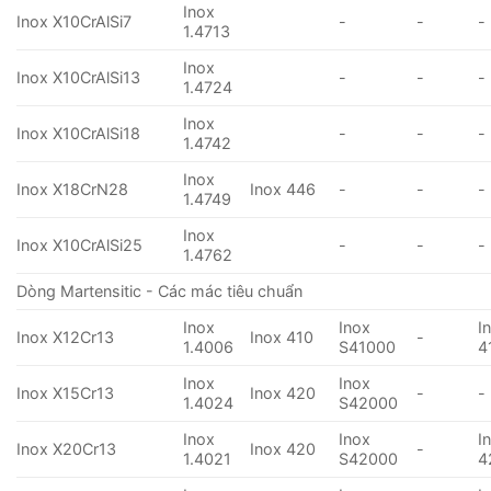
Inox
Inox X10CrAlSi7
-
-
-
1.4713
Inox
Inox X10CrAlSi13
-
-
-
1.4724
Inox
Inox X10CrAlSi18
-
-
-
1.4742
Inox
Inox X18CrN28
Inox 446
-
-
-
1.4749
Inox
Inox X10CrAlSi25
-
-
-
1.4762
Dòng Martensitic - Các mác tiêu chuẩn
Inox
Inox
I
Inox X12Cr13
Inox 410
-
1.4006
S41000
4
Inox
Inox
Inox X15Cr13
Inox 420
-
-
1.4024
S42000
Inox
Inox
I
Inox X20Cr13
Inox 420
-
1.4021
S42000
4