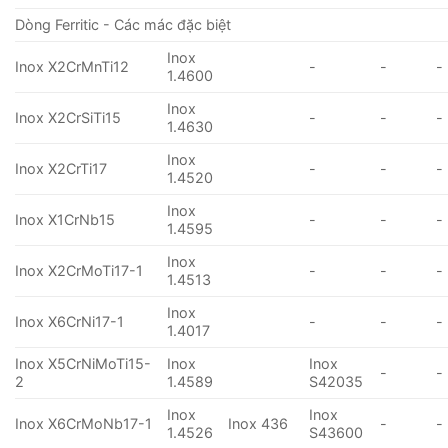
Dòng Ferritic - Các mác đặc biệt
Inox
Inox X2CrMnTi12
-
-
-
1.4600
Inox
Inox X2CrSiTi15
-
-
-
1.4630
Inox
Inox X2CrTi17
-
-
-
1.4520
Inox
Inox X1CrNb15
-
-
-
1.4595
Inox
Inox X2CrMoTi17-1
-
-
-
1.4513
Inox
Inox X6CrNi17-1
-
-
-
1.4017
Inox X5CrNiMoTi15-
Inox
Inox
-
-
2
1.4589
S42035
Inox
Inox
Inox X6CrMoNb17-1
Inox 436
-
-
1.4526
S43600