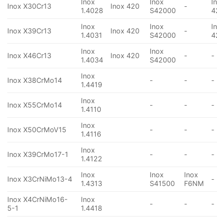
Inox
Inox
I
Inox X30Cr13
Inox 420
-
1.4028
S42000
4
Inox
Inox
I
Inox X39Cr13
Inox 420
-
1.4031
S42000
4
Inox
Inox
Inox X46Cr13
Inox 420
-
-
1.4034
S42000
Inox
Inox X38CrMo14
-
-
-
1.4419
Inox
Inox X55CrMo14
-
-
-
1.4110
Inox
Inox X50CrMoV15
-
-
-
1.4116
Inox
Inox X39CrMo17-1
-
-
-
1.4122
Inox
Inox
Inox
Inox X3CrNiMo13-4
-
1.4313
S41500
F6NM
Inox X4CrNiMo16-
Inox
-
-
-
5-1
1.4418