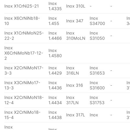
Inox
Inox X1CrNi25-21
Inox 310L
-
-
1.4335
Inox X6CrNiNb18-
Inox
Inox
I
Inox 347
-
10
1.455
S34700
3
Inox X1CrNiMoN25-
Inox
Inox
Inox
-
22-2
1.4466
310MoLN
S31050
Inox
Inox
X6CrNiMoNb17-12-
1.4580
2
Inox X2CrNiMoN17-
Inox
Inox
Inox
-
3-3
1.4429
316LN
S31653
Inox X3CrNiMo17-
Inox
Inox
I
Inox 316
-
13-3
1.4436
S31600
3
Inox X2CrNiMoN18-
Inox
Inox
Inox
-
12-4
1.4434
317LN
S31753
Inox X2CrNiMo18-
Inox
I
Inox 317L
Inox
-
15-4
1.4438
3
Inox
Inox