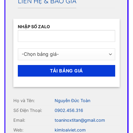
LIÊN HỆ & BÁO GIÁ
NHẬP SỐ ZALO
Họ và Tên:
Nguyễn Đức Toàn
Số Điện Thoại:
0902.456.316
Email:
toaninoxtitan@gmail.com
Web:
kimloaiviet.com