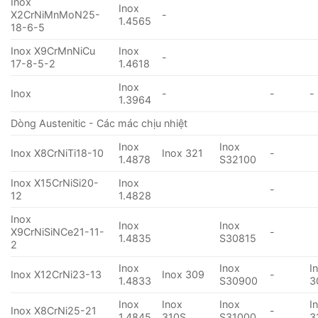
Inox
Inox
X2CrNiMnMoN25-
-
1.4565
18-6-5
Inox X9CrMnNiCu
Inox
-
17-8-5-2
1.4618
Inox
Inox
-
-
-
1.3964
Dòng Austenitic - Các mác chịu nhiệt
Inox
Inox
Inox X8CrNiTi18-10
Inox 321
-
1.4878
S32100
Inox X15CrNiSi20-
Inox
-
12
1.4828
Inox
Inox
Inox
X9CrNiSiNCe21-11-
-
1.4835
S30815
2
Inox
Inox
I
Inox X12CrNi23-13
Inox 309
-
1.4833
S30900
3
Inox
Inox
Inox
I
Inox X8CrNi25-21
-
1.4845
310S
S31000
3