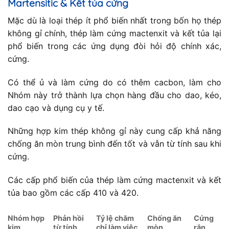
Martensitic & Kết tủa cứng
Mặc dù là loại thép ít phổ biến nhất trong bốn họ thép
không gỉ chính, thép làm cứng mactenxit và kết tủa lại
phổ biến trong các ứng dụng đòi hỏi độ chính xác,
cứng.
Có thể ủ và làm cứng do có thêm cacbon, làm cho
Nhóm này trở thành lựa chọn hàng đầu cho dao, kéo,
dao cạo và dụng cụ y tế.
Những hợp kim thép không gỉ này cung cấp khả năng
chống ăn mòn trung bình đến tốt và vẫn từ tính sau khi
cứng.
Các cấp phổ biến của thép làm cứng mactenxit và kết
tủa bao gồm các cấp 410 và 420.
Nhóm hợp
Phản hồi
Tỷ lệ chăm
Chống ăn
Cứng
kim
từ tính
chỉ làm việc
mòn
rắn