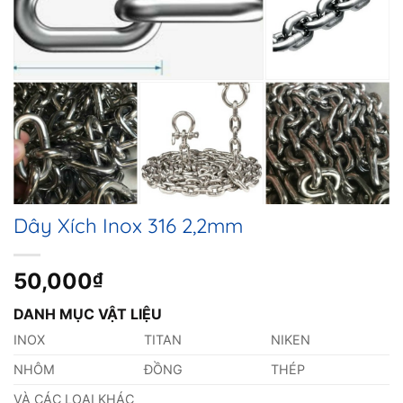
Dây Xích Inox 316 2,2mm
50,000
₫
DANH MỤC VẬT LIỆU
INOX
TITAN
NIKEN
NHÔM
ĐỒNG
THÉP
VÀ CÁC LOẠI KHÁC