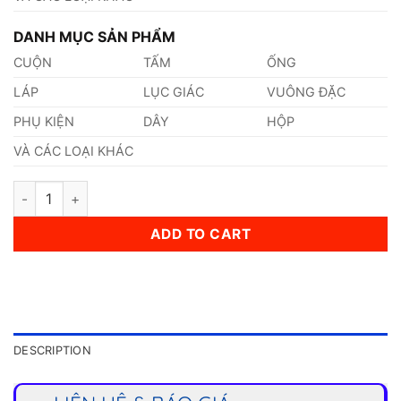
DANH MỤC SẢN PHẨM
CUỘN
TẤM
ỐNG
LÁP
LỤC GIÁC
VUÔNG ĐẶC
PHỤ KIỆN
DÂY
HỘP
VÀ CÁC LOẠI KHÁC
Dây Xích Inox 316 2,2mm quantity
ADD TO CART
DESCRIPTION