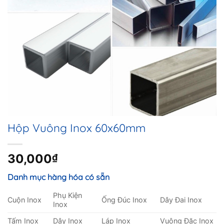
Hộp Vuông Inox 60x60mm
30,000
₫
Danh mục hàng hóa có sẵn
Phụ Kiện
Cuộn Inox
Ống Đúc Inox
Dây Đai Inox
Inox
Tấm Inox
Dây Inox
Láp Inox
Vuông Đặc Inox