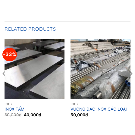
RELATED PRODUCTS
-33%
INOX
INOX
INOX TẤM
VUÔNG ĐẶC INOX CÁC LOẠI
Original
Current
60,000
₫
40,000
₫
50,000
₫
price
price
was:
is:
60,000₫.
40,000₫.