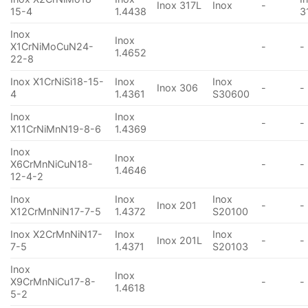
Inox 317L
Inox
-
15-4
1.4438
3
Inox
Inox
X1CrNiMoCuN24-
-
-
1.4652
22-8
Inox X1CrNiSi18-15-
Inox
Inox
Inox 306
-
-
4
1.4361
S30600
Inox
Inox
-
-
X11CrNiMnN19-8-6
1.4369
Inox
Inox
X6CrMnNiCuN18-
-
-
1.4646
12-4-2
Inox
Inox
Inox
Inox 201
-
-
X12CrMnNiN17-7-5
1.4372
S20100
Inox X2CrMnNiN17-
Inox
Inox
Inox 201L
-
-
7-5
1.4371
S20103
Inox
Inox
X9CrMnNiCu17-8-
-
-
1.4618
5-2