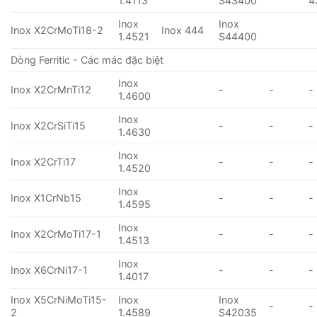
1.4113
S43400
4
Inox
Inox
Inox X2CrMoTi18-2
Inox 444
1.4521
S44400
Dòng Ferritic - Các mác đặc biệt
Inox
Inox X2CrMnTi12
-
-
-
1.4600
Inox
Inox X2CrSiTi15
-
-
-
1.4630
Inox
Inox X2CrTi17
-
-
-
1.4520
Inox
Inox X1CrNb15
-
-
-
1.4595
Inox
Inox X2CrMoTi17-1
-
-
-
1.4513
Inox
Inox X6CrNi17-1
-
-
-
1.4017
Inox X5CrNiMoTi15-
Inox
Inox
-
-
2
1.4589
S42035