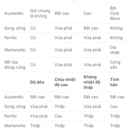
Bởi
Nói chung
Austenitic
Rất cao
Cao
Cold
là không
Work
Song công
Có
Vừa phải
Rất cao
Không
Ferritic
Có
Vừa phải
Vừa phải
Không
Gia
Martensitic
Có
Vừa phải
Vừa phải
nhiệt
Kết tủa
Cứng
Có
Vừa phải
Vừa phải
đông cứng
sẵn
Kháng
Chịu nhiệt
Tính
Độ dẻo
nhiệt độ
độ cao
hàn
thấp
Austenitic
Rất cao
Rất cao
Rất cao
Rất cao
Song công
Vừa phải
Thấp
Vừa phải
Cao
Ferritic
Vừa phải
Cao
Thấp
Thấp
Martensitic
Thấp
Thấp
Thấp
Thấp