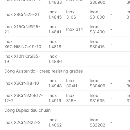
1.4833
S30900
3
Inox
Inox
Inox
I
Inox X8CrNi25-21
-
1.4845
310S
S31000
3
Inox X15CrNiSi25-
Inox
Inox
Inox 314
-
21
1.4841
S31400
Inox
Inox
Inox
-
X6CrNiSiNCe19-10
1.4818
S30415
Inox X10NiCrSi35-
Inox
-
19
1.4886
Dòng Austenitic - creep resisting grades
Inox
Inox
Inox
I
Inox X6CrNi18-10
-
1.4948
304H
S30409
3
Inox X6CrNiMoB17-
Inox
Inox
Inox
I
-
12-2
1.4919
316H
S31635
3
Dòng Duplex tiêu chuẩn
Inox
Inox
Inox X2CrNiN22-2
-
1.4062
S32202