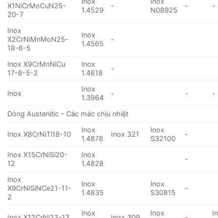
Inox
Inox
X1NiCrMoCuN25-
-
-
-
1.4529
N08925
20-7
Inox
Inox
X2CrNiMnMoN25-
-
1.4565
18-6-5
Inox X9CrMnNiCu
Inox
-
17-8-5-2
1.4618
Inox
Inox
-
-
-
1.3964
Dòng Austenitic - Các mác chịu nhiệt
Inox
Inox
Inox X8CrNiTi18-10
Inox 321
-
1.4878
S32100
Inox X15CrNiSi20-
Inox
-
12
1.4828
Inox
Inox
Inox
X9CrNiSiNCe21-11-
-
1.4835
S30815
2
Inox
Inox
I
Inox X12CrNi23-13
Inox 309
-