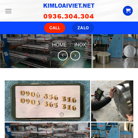
Skip
to
content
CALL
ZALO
HOME
/
INOX