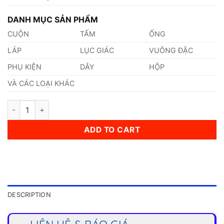
DANH MỤC SẢN PHẨM
CUỘN
TẤM
ỐNG
LÁP
LỤC GIÁC
VUÔNG ĐẶC
PHỤ KIỆN
DÂY
HỘP
VÀ CÁC LOẠI KHÁC
Láp Inox 431 Phi 20mm quantity
ADD TO CART
DESCRIPTION