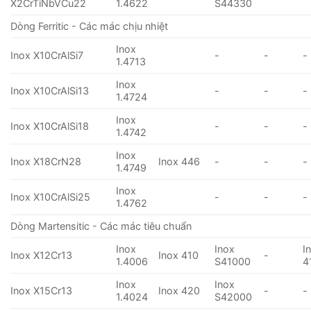
X2CrTiNbVCu22
1.4622
S44330
Dòng Ferritic - Các mác chịu nhiệt
Inox
Inox X10CrAlSi7
-
-
-
1.4713
Inox
Inox X10CrAlSi13
-
-
-
1.4724
Inox
Inox X10CrAlSi18
-
-
-
1.4742
Inox
Inox X18CrN28
Inox 446
-
-
-
1.4749
Inox
Inox X10CrAlSi25
-
-
-
1.4762
Dòng Martensitic - Các mác tiêu chuẩn
Inox
Inox
I
Inox X12Cr13
Inox 410
-
1.4006
S41000
4
Inox
Inox
Inox X15Cr13
Inox 420
-
-
1.4024
S42000