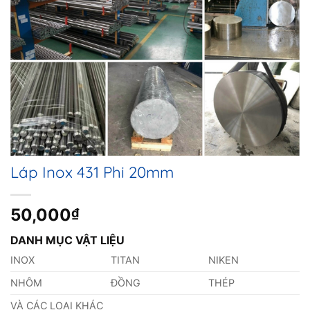
Láp Inox 431 Phi 20mm
50,000
₫
DANH MỤC VẬT LIỆU
INOX
TITAN
NIKEN
NHÔM
ĐỒNG
THÉP
VÀ CÁC LOẠI KHÁC