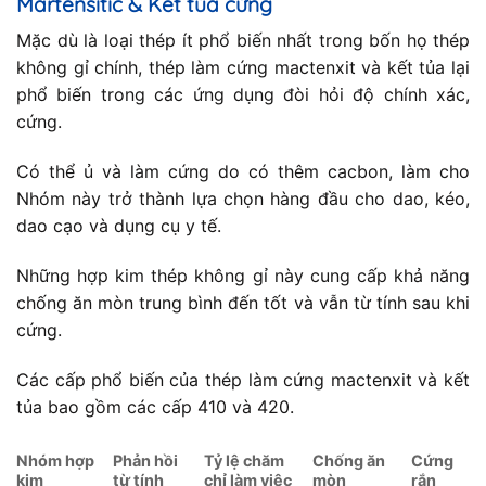
Martensitic & Kết tủa cứng
Mặc dù là loại thép ít phổ biến nhất trong bốn họ thép
không gỉ chính, thép làm cứng mactenxit và kết tủa lại
phổ biến trong các ứng dụng đòi hỏi độ chính xác,
cứng.
Có thể ủ và làm cứng do có thêm cacbon, làm cho
Nhóm này trở thành lựa chọn hàng đầu cho dao, kéo,
dao cạo và dụng cụ y tế.
Những hợp kim thép không gỉ này cung cấp khả năng
chống ăn mòn trung bình đến tốt và vẫn từ tính sau khi
cứng.
Các cấp phổ biến của thép làm cứng mactenxit và kết
tủa bao gồm các cấp 410 và 420.
Nhóm hợp
Phản hồi
Tỷ lệ chăm
Chống ăn
Cứng
kim
từ tính
chỉ làm việc
mòn
rắn