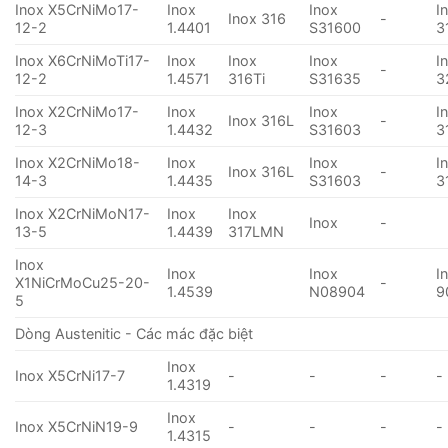
Inox X5CrNiMo17-
Inox
Inox
I
Inox 316
-
12-2
1.4401
S31600
3
Inox X6CrNiMoTi17-
Inox
Inox
Inox
I
-
12-2
1.4571
316Ti
S31635
3
Inox X2CrNiMo17-
Inox
Inox
I
Inox 316L
-
12-3
1.4432
S31603
3
Inox X2CrNiMo18-
Inox
Inox
I
Inox 316L
-
14-3
1.4435
S31603
3
Inox X2CrNiMoN17-
Inox
Inox
Inox
-
13-5
1.4439
317LMN
Inox
Inox
Inox
I
X1NiCrMoCu25-20-
-
1.4539
N08904
9
5
Dòng Austenitic - Các mác đặc biệt
Inox
Inox X5CrNi17-7
-
-
-
-
1.4319
Inox
Inox X5CrNiN19-9
-
-
-
-
1.4315