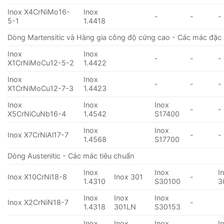
Inox X4CrNiMo16-
Inox
-
-
-
5-1
1.4418
Dòng Martensitic và Hàng gia công độ cứng cao - Các mác đặc 
Inox
Inox
-
-
-
X1CrNiMoCu12-5-2
1.4422
Inox
Inox
-
-
-
X1CrNiMoCu12-7-3
1.4423
Inox
Inox
Inox
-
-
X5CrNiCuNb16-4
1.4542
S17400
Inox
Inox
Inox X7CrNiAl17-7
-
-
1.4568
S17700
Dòng Austenitic - Các mác tiêu chuẩn
Inox
Inox
I
Inox X10CrNi18-8
Inox 301
-
1.4310
S30100
3
Inox
Inox
Inox
Inox X2CrNiN18-7
-
1.4318
301LN
S30153
Inox
Inox
Inox
I