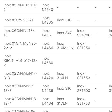
Inox X5CrNiCu19-6-
Inox
-
-
-
-
2
1.4640
Inox
Inox X1CrNi25-21
Inox 310L
-
-
1.4335
Inox X6CrNiNb18-
Inox
Inox
I
Inox 347
-
10
1.455
S34700
3
Inox X1CrNiMoN25-
Inox
Inox
Inox
-
22-2
1.4466
310MoLN
S31050
Inox
Inox
X6CrNiMoNb17-12-
1.4580
2
Inox X2CrNiMoN17-
Inox
Inox
Inox
-
3-3
1.4429
316LN
S31653
Inox X3CrNiMo17-
Inox
Inox
I
Inox 316
-
13-3
1.4436
S31600
3
Inox X2CrNiMoN18-
Inox
Inox
Inox
-
12-4
1.4434
317LN
S31753
Inox X2CrNiMo18-
Inox
I