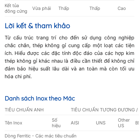
Kết tủa
Vừa phải
Thấp
Thấp
Cao
đông cứng
Lời kết & tham khảo
Từ cấu trúc trang trí cho đến sử dụng công nghiệp
chắc chắn, thép không gỉ cung cấp một loạt các tiện
ích. Hiểu được các đặc tính độc đáo của các hợp kim
thép không gỉ khác nhau là điều cần thiết để không chỉ
đảm bảo hiệu suất lâu dài và an toàn mà còn tối ưu
hóa chi phí.
Danh sách Inox theo Mác
TIÊU CHUẨN ANH
TIÊU CHUẨN TƯƠNG ĐƯƠNG /
Số
Other
Tên Inox
AISI
UNS
B
hiệu
US
Dòng Ferritic - Các mác tiêu chuẩn