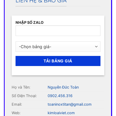
LIÊN HỆ & BÁO GIÁ
NHẬP SỐ ZALO
Họ và Tên:
Nguyễn Đức Toàn
Số Điện Thoại:
0902.456.316
Email:
toaninoxtitan@gmail.com
Web:
kimloaiviet.com