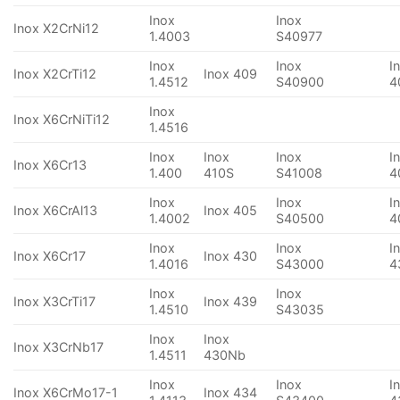
Inox
Inox
Inox X2CrNi12
1.4003
S40977
Inox
Inox
I
Inox X2CrTi12
Inox 409
1.4512
S40900
4
Inox
Inox X6CrNiTi12
1.4516
Inox
Inox
Inox
I
Inox X6Cr13
1.400
410S
S41008
4
Inox
Inox
I
Inox X6CrAl13
Inox 405
1.4002
S40500
4
Inox
Inox
I
Inox X6Cr17
Inox 430
1.4016
S43000
4
Inox
Inox
Inox X3CrTi17
Inox 439
1.4510
S43035
Inox
Inox
Inox X3CrNb17
1.4511
430Nb
Inox
Inox
I
Inox X6CrMo17-1
Inox 434