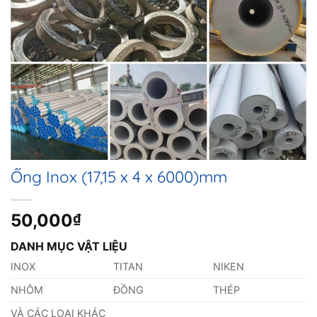
Ống Inox (17,15 x 4 x 6000)mm
50,000
₫
DANH MỤC VẬT LIỆU
INOX
TITAN
NIKEN
NHÔM
ĐỒNG
THÉP
VÀ CÁC LOẠI KHÁC