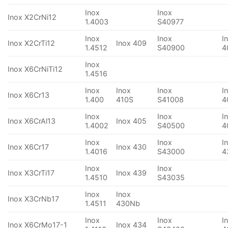
Inox
Inox
Inox X2CrNi12
1.4003
S40977
Inox
Inox
I
Inox X2CrTi12
Inox 409
1.4512
S40900
4
Inox
Inox X6CrNiTi12
1.4516
Inox
Inox
Inox
I
Inox X6Cr13
1.400
410S
S41008
4
Inox
Inox
I
Inox X6CrAl13
Inox 405
1.4002
S40500
4
Inox
Inox
I
Inox X6Cr17
Inox 430
1.4016
S43000
4
Inox
Inox
Inox X3CrTi17
Inox 439
1.4510
S43035
Inox
Inox
Inox X3CrNb17
1.4511
430Nb
Inox
Inox
I
Inox X6CrMo17-1
Inox 434