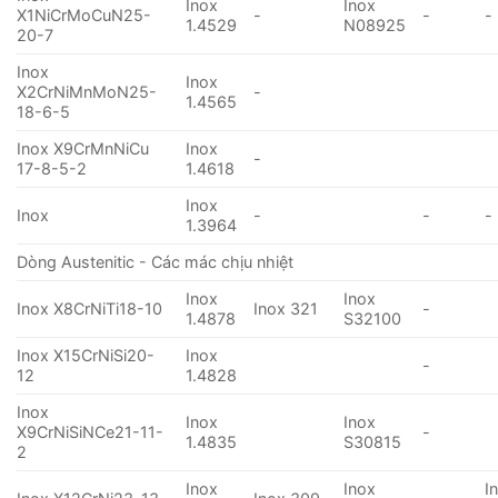
Inox
Inox
X1NiCrMoCuN25-
-
-
-
1.4529
N08925
20-7
Inox
Inox
X2CrNiMnMoN25-
-
1.4565
18-6-5
Inox X9CrMnNiCu
Inox
-
17-8-5-2
1.4618
Inox
Inox
-
-
-
1.3964
Dòng Austenitic - Các mác chịu nhiệt
Inox
Inox
Inox X8CrNiTi18-10
Inox 321
-
1.4878
S32100
Inox X15CrNiSi20-
Inox
-
12
1.4828
Inox
Inox
Inox
X9CrNiSiNCe21-11-
-
1.4835
S30815
2
Inox
Inox
I