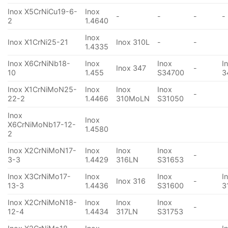
Inox X5CrNiCu19-6-
Inox
-
-
-
-
2
1.4640
Inox
Inox X1CrNi25-21
Inox 310L
-
-
1.4335
Inox X6CrNiNb18-
Inox
Inox
I
Inox 347
-
10
1.455
S34700
3
Inox X1CrNiMoN25-
Inox
Inox
Inox
-
22-2
1.4466
310MoLN
S31050
Inox
Inox
X6CrNiMoNb17-12-
1.4580
2
Inox X2CrNiMoN17-
Inox
Inox
Inox
-
3-3
1.4429
316LN
S31653
Inox X3CrNiMo17-
Inox
Inox
I
Inox 316
-
13-3
1.4436
S31600
3
Inox X2CrNiMoN18-
Inox
Inox
Inox
-
12-4
1.4434
317LN
S31753