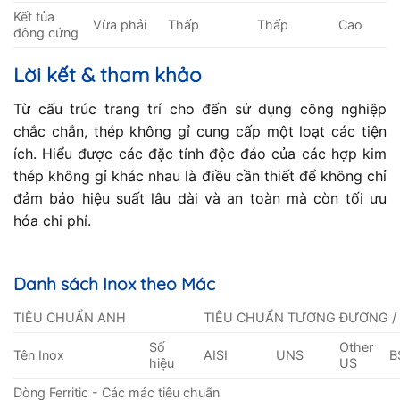
Kết tủa
Vừa phải
Thấp
Thấp
Cao
đông cứng
Lời kết & tham khảo
Từ cấu trúc trang trí cho đến sử dụng công nghiệp
chắc chắn, thép không gỉ cung cấp một loạt các tiện
ích. Hiểu được các đặc tính độc đáo của các hợp kim
thép không gỉ khác nhau là điều cần thiết để không chỉ
đảm bảo hiệu suất lâu dài và an toàn mà còn tối ưu
hóa chi phí.
Danh sách Inox theo Mác
TIÊU CHUẨN ANH
TIÊU CHUẨN TƯƠNG ĐƯƠNG /
Số
Other
Tên Inox
AISI
UNS
B
hiệu
US
Dòng Ferritic - Các mác tiêu chuẩn