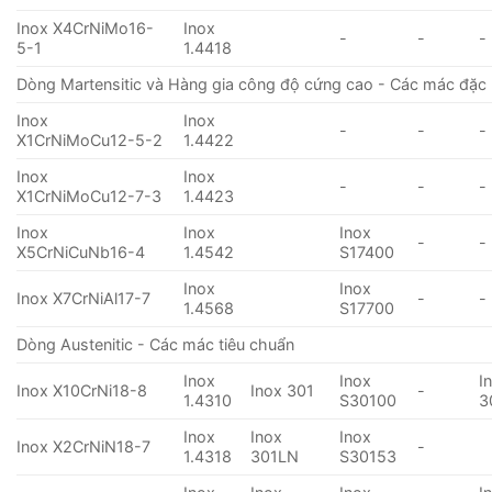
Inox X4CrNiMo16-
Inox
-
-
-
5-1
1.4418
Dòng Martensitic và Hàng gia công độ cứng cao - Các mác đặc 
Inox
Inox
-
-
-
X1CrNiMoCu12-5-2
1.4422
Inox
Inox
-
-
-
X1CrNiMoCu12-7-3
1.4423
Inox
Inox
Inox
-
-
X5CrNiCuNb16-4
1.4542
S17400
Inox
Inox
Inox X7CrNiAl17-7
-
-
1.4568
S17700
Dòng Austenitic - Các mác tiêu chuẩn
Inox
Inox
I
Inox X10CrNi18-8
Inox 301
-
1.4310
S30100
3
Inox
Inox
Inox
Inox X2CrNiN18-7
-
1.4318
301LN
S30153