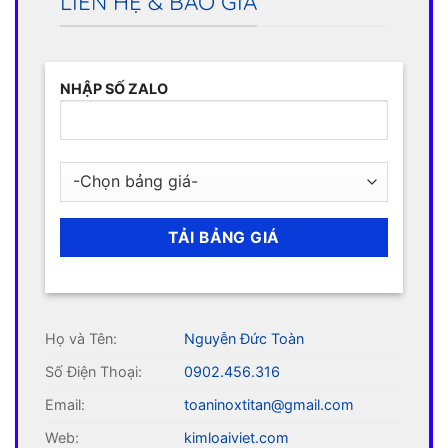
LIÊN HỆ & BÁO GIÁ
NHẬP SỐ ZALO
Họ và Tên:
Nguyễn Đức Toàn
Số Điện Thoại:
0902.456.316
Email:
toaninoxtitan@gmail.com
Web:
kimloaiviet.com