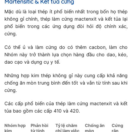
Martensitic & Kết tủa cứng
Mặc dù là loại thép ít phổ biến nhất trong bốn họ thép
không gỉ chính, thép làm cứng mactenxit và kết tủa lại
phổ biến trong các ứng dụng đòi hỏi độ chính xác,
cứng.
Có thể ủ và làm cứng do có thêm cacbon, làm cho
Nhóm này trở thành lựa chọn hàng đầu cho dao, kéo,
dao cạo và dụng cụ y tế.
Những hợp kim thép không gỉ này cung cấp khả năng
chống ăn mòn trung bình đến tốt và vẫn từ tính sau khi
cứng.
Các cấp phổ biến của thép làm cứng mactenxit và kết
tủa bao gồm các cấp 410 và 420.
Nhóm hợp
Phản hồi
Tỷ lệ chăm
Chống ăn
Cứng
kim
từ tính
chỉ làm việc
mòn
rắn