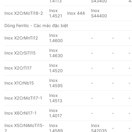
1.4113
S43400
4
Inox
Inox
Inox X2CrMoTi18-2
Inox 444
1.4521
S44400
Dòng Ferritic - Các mác đặc biệt
Inox
Inox X2CrMnTi12
-
-
-
1.4600
Inox
Inox X2CrSiTi15
-
-
-
1.4630
Inox
Inox X2CrTi17
-
-
-
1.4520
Inox
Inox X1CrNb15
-
-
-
1.4595
Inox
Inox X2CrMoTi17-1
-
-
-
1.4513
Inox
Inox X6CrNi17-1
-
-
-
1.4017
Inox X5CrNiMoTi15-
Inox
Inox
-
-
2
1.4589
S42035