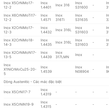
Inox X5CrNiMo17-
Inox
Inox
I
Inox 316
-
12-2
1.4401
S31600
3
Inox X6CrNiMoTi17-
Inox
Inox
Inox
I
-
12-2
1.4571
316Ti
S31635
3
Inox X2CrNiMo17-
Inox
Inox
I
Inox 316L
-
12-3
1.4432
S31603
3
Inox X2CrNiMo18-
Inox
Inox
I
Inox 316L
-
14-3
1.4435
S31603
3
Inox X2CrNiMoN17-
Inox
Inox
Inox
-
13-5
1.4439
317LMN
Inox
Inox
Inox
I
X1NiCrMoCu25-20-
-
1.4539
N08904
9
5
Dòng Austenitic - Các mác đặc biệt
Inox
Inox X5CrNi17-7
-
-
-
-
1.4319
Inox
Inox X5CrNiN19-9
-
-
-
-
1.4315