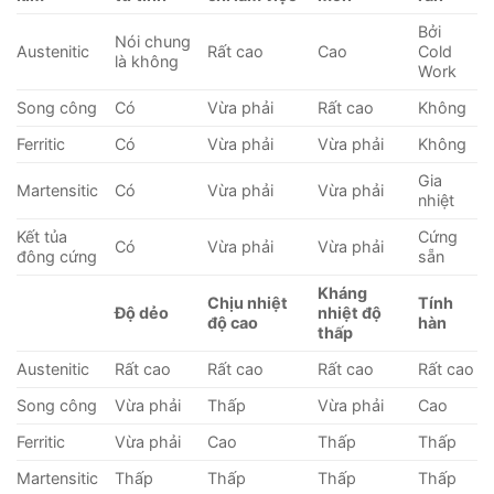
Bởi
Nói chung
Austenitic
Rất cao
Cao
Cold
là không
Work
Song công
Có
Vừa phải
Rất cao
Không
Ferritic
Có
Vừa phải
Vừa phải
Không
Gia
Martensitic
Có
Vừa phải
Vừa phải
nhiệt
Kết tủa
Cứng
Có
Vừa phải
Vừa phải
đông cứng
sẵn
Kháng
Chịu nhiệt
Tính
Độ dẻo
nhiệt độ
độ cao
hàn
thấp
Austenitic
Rất cao
Rất cao
Rất cao
Rất cao
Song công
Vừa phải
Thấp
Vừa phải
Cao
Ferritic
Vừa phải
Cao
Thấp
Thấp
Martensitic
Thấp
Thấp
Thấp
Thấp