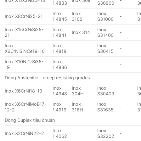
Inox X12CrNi23-13
Inox 309
-
1.4833
S30900
3
Inox
Inox
Inox
I
Inox X8CrNi25-21
-
1.4845
310S
S31000
3
Inox X15CrNiSi25-
Inox
Inox
Inox 314
-
21
1.4841
S31400
Inox
Inox
Inox
-
X6CrNiSiNCe19-10
1.4818
S30415
Inox X10NiCrSi35-
Inox
-
19
1.4886
Dòng Austenitic - creep resisting grades
Inox
Inox
Inox
I
Inox X6CrNi18-10
-
1.4948
304H
S30409
3
Inox X6CrNiMoB17-
Inox
Inox
Inox
I
-
12-2
1.4919
316H
S31635
3
Dòng Duplex tiêu chuẩn
Inox
Inox
Inox X2CrNiN22-2
-
1.4062
S32202