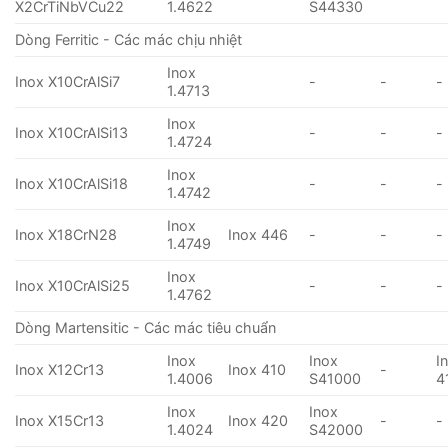
X2CrTiNbVCu22
1.4622
S44330
Dòng Ferritic - Các mác chịu nhiệt
Inox
Inox X10CrAlSi7
-
-
-
1.4713
Inox
Inox X10CrAlSi13
-
-
-
1.4724
Inox
Inox X10CrAlSi18
-
-
-
1.4742
Inox
Inox X18CrN28
Inox 446
-
-
-
1.4749
Inox
Inox X10CrAlSi25
-
-
-
1.4762
Dòng Martensitic - Các mác tiêu chuẩn
Inox
Inox
I
Inox X12Cr13
Inox 410
-
1.4006
S41000
4
Inox
Inox
Inox X15Cr13
Inox 420
-
-
1.4024
S42000