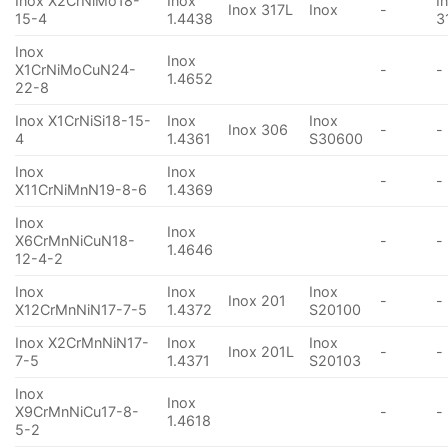
Inox X2CrNiMo18-
Inox
I
Inox 317L
Inox
-
15-4
1.4438
3
Inox
Inox
X1CrNiMoCuN24-
-
-
1.4652
22-8
Inox X1CrNiSi18-15-
Inox
Inox
Inox 306
-
-
4
1.4361
S30600
Inox
Inox
-
-
X11CrNiMnN19-8-6
1.4369
Inox
Inox
X6CrMnNiCuN18-
-
-
1.4646
12-4-2
Inox
Inox
Inox
Inox 201
-
-
X12CrMnNiN17-7-5
1.4372
S20100
Inox X2CrMnNiN17-
Inox
Inox
Inox 201L
-
-
7-5
1.4371
S20103
Inox
Inox
X9CrMnNiCu17-8-
-
-
1.4618
5-2