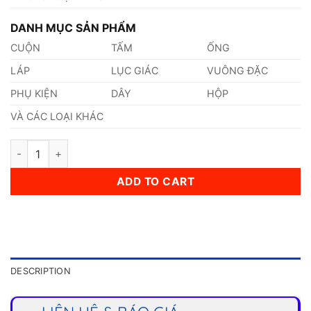
DANH MỤC SẢN PHẨM
CUỘN
TẤM
ỐNG
LÁP
LỤC GIÁC
VUÔNG ĐẶC
PHỤ KIỆN
DÂY
HỘP
VÀ CÁC LOẠI KHÁC
Ống Inox (17,15 x 4 x 6000)mm quantity
ADD TO CART
DESCRIPTION