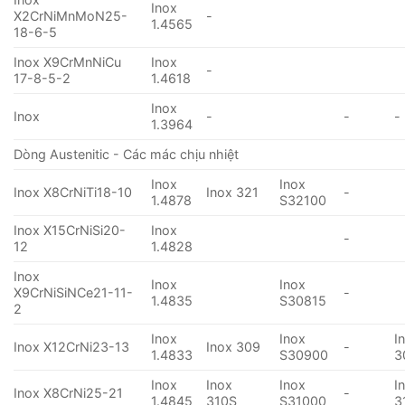
Inox
X2CrNiMnMoN25-
-
1.4565
18-6-5
Inox X9CrMnNiCu
Inox
-
17-8-5-2
1.4618
Inox
Inox
-
-
-
1.3964
Dòng Austenitic - Các mác chịu nhiệt
Inox
Inox
Inox X8CrNiTi18-10
Inox 321
-
1.4878
S32100
Inox X15CrNiSi20-
Inox
-
12
1.4828
Inox
Inox
Inox
X9CrNiSiNCe21-11-
-
1.4835
S30815
2
Inox
Inox
I
Inox X12CrNi23-13
Inox 309
-
1.4833
S30900
3
Inox
Inox
Inox
I
Inox X8CrNi25-21
-
1.4845
310S
S31000
3