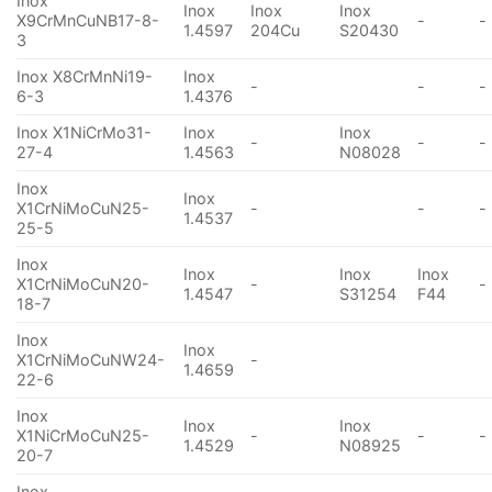
Inox
Inox
Inox
Inox
X9CrMnCuNB17-8-
-
-
1.4597
204Cu
S20430
3
Inox X8CrMnNi19-
Inox
-
-
-
6-3
1.4376
Inox X1NiCrMo31-
Inox
Inox
-
-
-
27-4
1.4563
N08028
Inox
Inox
X1CrNiMoCuN25-
-
-
-
1.4537
25-5
Inox
Inox
Inox
Inox
X1CrNiMoCuN20-
-
-
1.4547
S31254
F44
18-7
Inox
Inox
X1CrNiMoCuNW24-
-
1.4659
22-6
Inox
Inox
Inox
X1NiCrMoCuN25-
-
-
-
1.4529
N08925
20-7
Inox