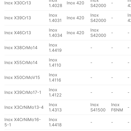
Inox
Inox
I
Inox X30Cr13
Inox 420
-
1.4028
S42000
4
Inox
Inox
I
Inox X39Cr13
Inox 420
-
1.4031
S42000
4
Inox
Inox
Inox X46Cr13
Inox 420
-
-
1.4034
S42000
Inox
Inox X38CrMo14
-
-
-
1.4419
Inox
Inox X55CrMo14
-
-
-
1.4110
Inox
Inox X50CrMoV15
-
-
-
1.4116
Inox
Inox X39CrMo17-1
-
-
-
1.4122
Inox
Inox
Inox
Inox X3CrNiMo13-4
-
1.4313
S41500
F6NM
Inox X4CrNiMo16-
Inox
-
-
-
5-1
1.4418