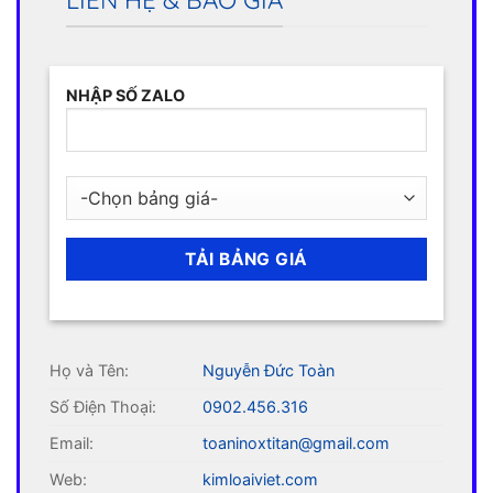
LIÊN HỆ & BÁO GIÁ
NHẬP SỐ ZALO
Họ và Tên:
Nguyễn Đức Toàn
Số Điện Thoại:
0902.456.316
Email:
toaninoxtitan@gmail.com
Web:
kimloaiviet.com