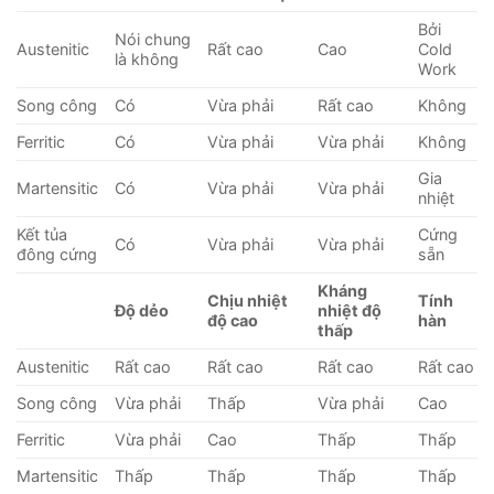
Bởi
Nói chung
Austenitic
Rất cao
Cao
Cold
là không
Work
Song công
Có
Vừa phải
Rất cao
Không
Ferritic
Có
Vừa phải
Vừa phải
Không
Gia
Martensitic
Có
Vừa phải
Vừa phải
nhiệt
Kết tủa
Cứng
Có
Vừa phải
Vừa phải
đông cứng
sẵn
Kháng
Chịu nhiệt
Tính
Độ dẻo
nhiệt độ
độ cao
hàn
thấp
Austenitic
Rất cao
Rất cao
Rất cao
Rất cao
Song công
Vừa phải
Thấp
Vừa phải
Cao
Ferritic
Vừa phải
Cao
Thấp
Thấp
Martensitic
Thấp
Thấp
Thấp
Thấp