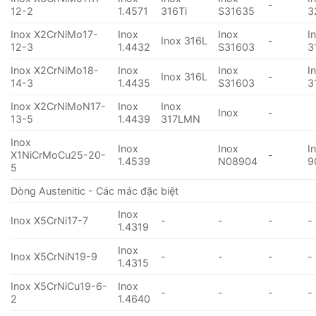
-
12-2
1.4571
316Ti
S31635
3
Inox X2CrNiMo17-
Inox
Inox
I
Inox 316L
-
12-3
1.4432
S31603
3
Inox X2CrNiMo18-
Inox
Inox
I
Inox 316L
-
14-3
1.4435
S31603
3
Inox X2CrNiMoN17-
Inox
Inox
Inox
-
13-5
1.4439
317LMN
Inox
Inox
Inox
I
X1NiCrMoCu25-20-
-
1.4539
N08904
9
5
Dòng Austenitic - Các mác đặc biệt
Inox
Inox X5CrNi17-7
-
-
-
-
1.4319
Inox
Inox X5CrNiN19-9
-
-
-
-
1.4315
Inox X5CrNiCu19-6-
Inox
-
-
-
-
2
1.4640