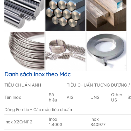
Danh sách Inox theo Mác
TIÊU CHUẨN ANH
TIÊU CHUẨN TƯƠNG ĐƯƠNG /
Số
Other
Tên Inox
AISI
UNS
B
hiệu
US
Dòng Ferritic - Các mác tiêu chuẩn
Inox
Inox
Inox X2CrNi12
1.4003
S40977