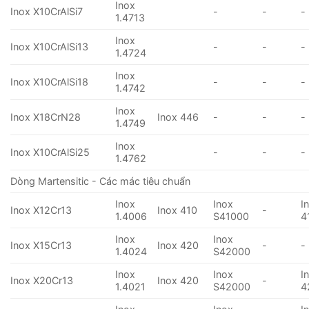
Inox
Inox X10CrAlSi7
-
-
-
1.4713
Inox
Inox X10CrAlSi13
-
-
-
1.4724
Inox
Inox X10CrAlSi18
-
-
-
1.4742
Inox
Inox X18CrN28
Inox 446
-
-
-
1.4749
Inox
Inox X10CrAlSi25
-
-
-
1.4762
Dòng Martensitic - Các mác tiêu chuẩn
Inox
Inox
I
Inox X12Cr13
Inox 410
-
1.4006
S41000
4
Inox
Inox
Inox X15Cr13
Inox 420
-
-
1.4024
S42000
Inox
Inox
I
Inox X20Cr13
Inox 420
-
1.4021
S42000
4