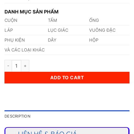
DANH MỤC SẢN PHẨM
CUỘN
TẤM
ỐNG
LÁP
LỤC GIÁC
VUÔNG ĐẶC
PHỤ KIỆN
DÂY
HỘP
VÀ CÁC LOẠI KHÁC
Ống Inox (355,6 x 12 x 6000)mm quantity
ADD TO CART
DESCRIPTION