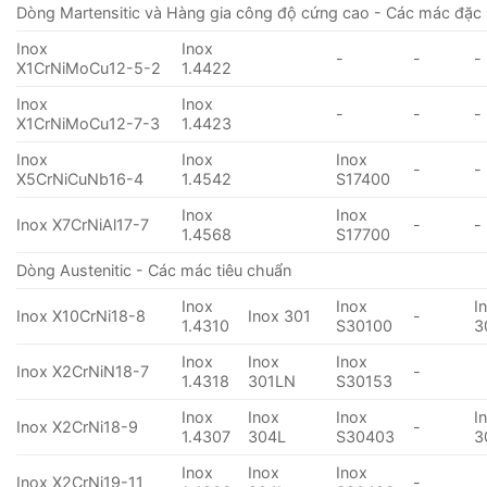
Dòng Martensitic và Hàng gia công độ cứng cao - Các mác đặc 
Inox
Inox
-
-
-
X1CrNiMoCu12-5-2
1.4422
Inox
Inox
-
-
-
X1CrNiMoCu12-7-3
1.4423
Inox
Inox
Inox
-
-
X5CrNiCuNb16-4
1.4542
S17400
Inox
Inox
Inox X7CrNiAl17-7
-
-
1.4568
S17700
Dòng Austenitic - Các mác tiêu chuẩn
Inox
Inox
I
Inox X10CrNi18-8
Inox 301
-
1.4310
S30100
3
Inox
Inox
Inox
Inox X2CrNiN18-7
-
1.4318
301LN
S30153
Inox
Inox
Inox
I
Inox X2CrNi18-9
-
1.4307
304L
S30403
3
Inox
Inox
Inox
Inox X2CrNi19-11
-