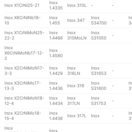
Inox
Inox X1CrNi25-21
Inox 310L
-
-
1.4335
Inox X6CrNiNb18-
Inox
Inox
I
Inox 347
-
10
1.455
S34700
3
Inox X1CrNiMoN25-
Inox
Inox
Inox
-
22-2
1.4466
310MoLN
S31050
Inox
Inox
X6CrNiMoNb17-12-
1.4580
2
Inox X2CrNiMoN17-
Inox
Inox
Inox
-
3-3
1.4429
316LN
S31653
Inox X3CrNiMo17-
Inox
Inox
I
Inox 316
-
13-3
1.4436
S31600
3
Inox X2CrNiMoN18-
Inox
Inox
Inox
-
12-4
1.4434
317LN
S31753
Inox X2CrNiMo18-
Inox
I
Inox 317L
Inox
-
15-4
1.4438
3
Inox
Inox