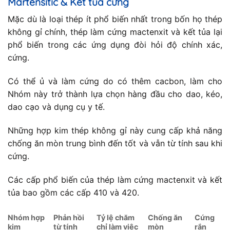
Martensitic & Kết tủa cứng
Mặc dù là loại thép ít phổ biến nhất trong bốn họ thép
không gỉ chính, thép làm cứng mactenxit và kết tủa lại
phổ biến trong các ứng dụng đòi hỏi độ chính xác,
cứng.
Có thể ủ và làm cứng do có thêm cacbon, làm cho
Nhóm này trở thành lựa chọn hàng đầu cho dao, kéo,
dao cạo và dụng cụ y tế.
Những hợp kim thép không gỉ này cung cấp khả năng
chống ăn mòn trung bình đến tốt và vẫn từ tính sau khi
cứng.
Các cấp phổ biến của thép làm cứng mactenxit và kết
tủa bao gồm các cấp 410 và 420.
Nhóm hợp
Phản hồi
Tỷ lệ chăm
Chống ăn
Cứng
kim
từ tính
chỉ làm việc
mòn
rắn