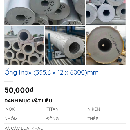
Ống Inox (355,6 x 12 x 6000)mm
50,000
₫
DANH MỤC VẬT LIỆU
INOX
TITAN
NIKEN
NHÔM
ĐỒNG
THÉP
VÀ CÁC LOẠI KHÁC