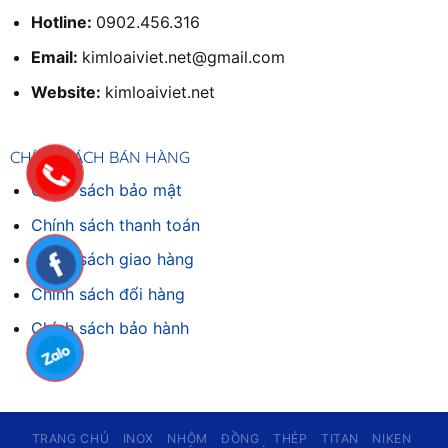
Hotline:
0902.456.316
Email:
kimloaiviet.net@gmail.com
Website:
kimloaiviet.net
CHÍNH SÁCH BÁN HÀNG
Chính sách bảo mật
Chính sách thanh toán
Chính sách giao hàng
Chinh sách đổi hàng
Chính sách bảo hành
TRANG CHỦ
INOX
NHÔM
ĐỒNG
THÉP
TITAN
NIKEN