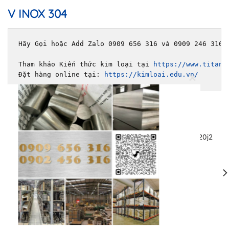
V INOX 304
Hãy Gọi hoặc Add Zalo 0909 656 316 và 0909 246 316 
Tham khảo Kiến thức kim loại tại 
https://www.titani
Đặt hàng online tại: 
https://kimloai.edu.vn/
E
420j1 12mm 0902456316
17
1/2021
ULE
Jan
mm, Tấm Inox 420j2 Láp 420j2
x 420J1, [...]