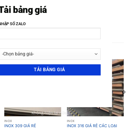
Láp Inox Sus 310/31
Láp Inox Sus 310/310s 14
14mm, Mua Inox 31
RELATED PRODUCTS
-20%
-25%
INOX
INOX
INOX 309 GIÁ RẺ
INOX 316 GIÁ RẺ CÁC LOẠI