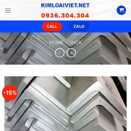
Skip
to
content
CALL
ZALO
HOME
/
INOX
-15%