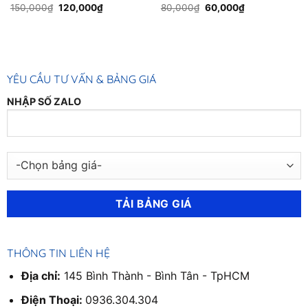
Original
Current
Original
Current
150,000
₫
120,000
₫
80,000
₫
60,000
₫
price
price
price
price
was:
is:
was:
is:
150,000₫.
120,000₫.
80,000₫.
60,000₫.
YÊU CẦU TƯ VẤN & BẢNG GIÁ
NHẬP SỐ ZALO
THÔNG TIN LIÊN HỆ
Địa chỉ:
145 Bình Thành - Bình Tân - TpHCM
Điện Thoại:
0936.304.304