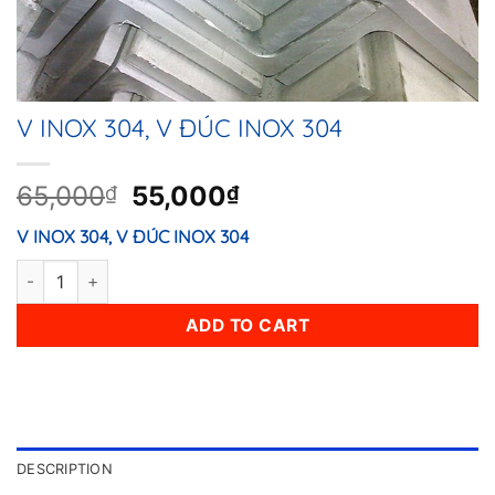
V INOX 304, V ĐÚC INOX 304
Original
Current
65,000
55,000
₫
₫
price
price
V INOX 304, V ĐÚC INOX 304
was:
is:
65,000₫.
55,000₫.
V INOX 304, V ĐÚC INOX 304 quantity
ADD TO CART
DESCRIPTION